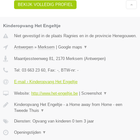
BEKIJK VOLLEDIG PROFIEL
Kinderopvang Het Engeltje
Niet gevestigd in de plaats Ragnies en in de provincie Henegouwen.
Antwerpen
»
Merksem
|
Google maps
▼
Maantjessteenweg 81
,
2170
Merksem
(
Antwerpen
)
Tel:
03 663 23 60
, Fax:
-
, BTW-nr:
-
E-mail › Kinderopvang Het Engeltje
Website:
http://www.het-engeltje.be
|
Screenshot
▼
Kinderopvang Het Engeltje - a Home away from Home - een
Tweede Thuis
▼
Diensten: Opvang van kinderen 0 tem 3 jaar
Openingstijden
▼