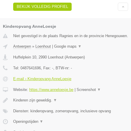
BEKIJK VOLLEDIG PROFIEL
Kinderopvang AnneLoesje
Niet gevestigd in de plaats Ragnies en in de provincie Henegouwen.
Antwerpen
»
Loenhout
|
Google maps
▼
Huffelplein 10
,
2990
Loenhout
(
Antwerpen
)
Tel:
0487641696
, Fax:
-
, BTW-nr:
-
E-mail › Kinderopvang AnneLoesje
Website:
https://www.anneloesje.be
|
Screenshot
▼
Kinderen zijn geweldig.
▼
Diensten: kinderopvang, zomeropvang, inclusieve opvang
Openingstijden
▼