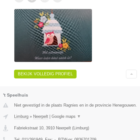
BEKIJK VOLLEDIG PROFIEL
't Speelhuis
Niet gevestigd in de plaats Ragnies en in de provincie Henegouwen.
Limburg
»
Neerpelt
|
Google maps
▼
Fabriekstraat 10
,
3910
Neerpelt
(
Limburg
)
Tel:
011/391949
, Fax:
-
, BTW-nr:
0836701709