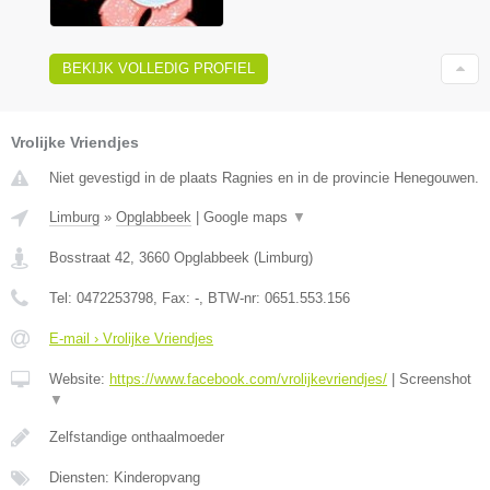
BEKIJK VOLLEDIG PROFIEL
Vrolijke Vriendjes
Niet gevestigd in de plaats Ragnies en in de provincie Henegouwen.
Limburg
»
Opglabbeek
|
Google maps
▼
Bosstraat 42
,
3660
Opglabbeek
(
Limburg
)
Tel:
0472253798
, Fax:
-
, BTW-nr:
0651.553.156
E-mail › Vrolijke Vriendjes
Website:
https://www.facebook.com/vrolijkevriendjes/
|
Screenshot
▼
Zelfstandige onthaalmoeder
Diensten: Kinderopvang