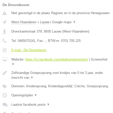
De Droomboom
Niet gevestigd in de plaats Ragnies en in de provincie Henegouwen.
West-Vlaanderen
»
Lauwe
|
Google maps
▼
Dronckaertstraat 379
,
8930
Lauwe
(
West-Vlaanderen
)
Tel:
0465075241
, Fax:
-
, BTW-nr:
0701.705.225
E-mail › De Droomboom
Website:
https://m.facebook.com/dedroomboomkdv/
|
Screenshot
▼
Zelfstandige Groepsopvang voor kindjes van 0 tot 3 jaar, onder
toezicht van
▼
Diensten: Kinderopvang, Kinderdagverblijf, Crèche, Groepsopvang
Openingstijden
▼
Laatste facebook posts
▼