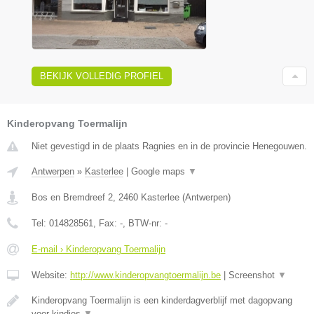
BEKIJK VOLLEDIG PROFIEL
Kinderopvang Toermalijn
Niet gevestigd in de plaats Ragnies en in de provincie Henegouwen.
Antwerpen
»
Kasterlee
|
Google maps
▼
Bos en Bremdreef 2
,
2460
Kasterlee
(
Antwerpen
)
Tel:
014828561
, Fax:
-
, BTW-nr:
-
E-mail › Kinderopvang Toermalijn
Website:
http://www.kinderopvangtoermalijn.be
|
Screenshot
▼
Kinderopvang Toermalijn is een kinderdagverblijf met dagopvang
voor kindjes
▼