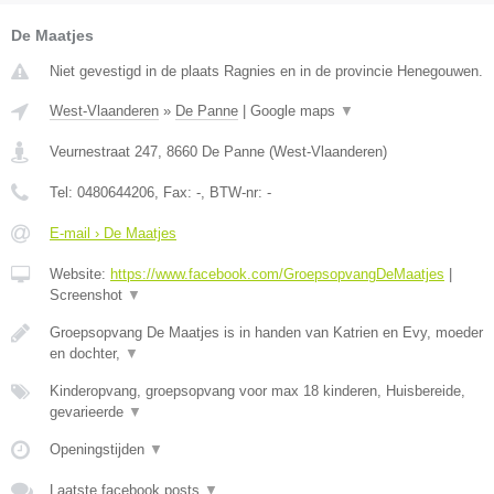
De Maatjes
Niet gevestigd in de plaats Ragnies en in de provincie Henegouwen.
West-Vlaanderen
»
De Panne
|
Google maps
▼
Veurnestraat 247
,
8660
De Panne
(
West-Vlaanderen
)
Tel:
0480644206
, Fax:
-
, BTW-nr:
-
E-mail › De Maatjes
Website:
https://www.facebook.com/GroepsopvangDeMaatjes
|
Screenshot
▼
Groepsopvang De Maatjes is in handen van Katrien en Evy, moeder
en dochter,
▼
Kinderopvang, groepsopvang voor max 18 kinderen, Huisbereide,
gevarieerde
▼
Openingstijden
▼
Laatste facebook posts
▼