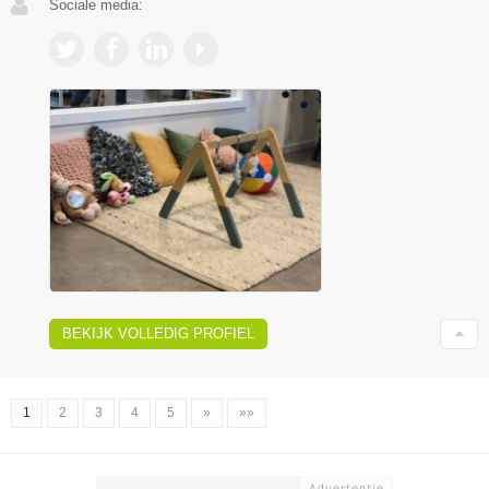
Sociale media:
BEKIJK VOLLEDIG PROFIEL
1
2
3
4
5
»
»»