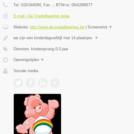
Tel:
015/344580
, Fax:
-
, BTW-nr:
0641899577
E-mail › De Troetelbeertjes bvba
Website:
http://www.de-troetelbeertjes.be
|
Screenshot
▼
we zijn een kinderdagverblijf met 14 plaatsjes.
▼
Diensten: kinderopvang 0-3 jaar
Openingstijden
▼
Sociale media: