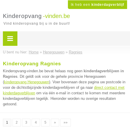
Ik heb een
kinderdagverblijf
Kinderopvang
-vinden.be
Vind kinderopvang bij u in de buurt!
U bent nu hier:
Home
»
Henegouwen
»
Ragnies
Kinderopvang Ragnies
Kinderopvang-vinden.be bevat helaas nog geen
kinderdagverblijven in
Ragnies
. Dit geldt ook voor de gehele provincie Henegouwen
(
kinderopvang Henegouwen
). Voer bovenaan deze pagina uw postcode in
voor de dichtstbijzijnde kinderdagverblijven of ga naar
direct contact met
kinderdagverblijven
om via één e-mail in contact te komen met meerdere
kinderdagverblijven tegelijk. Hieronder worden nu overige resultaten
getoond.
1
2
3
4
5
»
»»