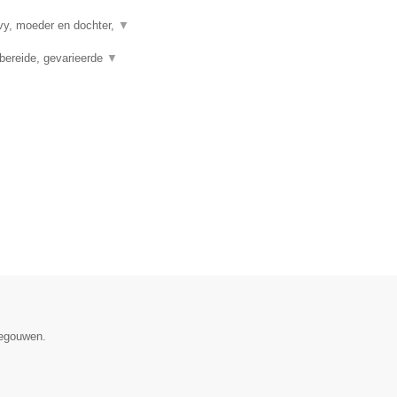
vy, moeder en dochter,
▼
bereide, gevarieerde
▼
negouwen.