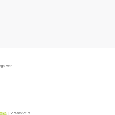
negouwen.
tjes
|
Screenshot
▼