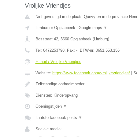
Vrolijke Vriendjes
Niet gevestigd in de plaats Quevy en in de provincie He
Limburg
»
Opglabbeek
|
Google maps
▼
Bosstraat 42
,
3660
Opglabbeek
(
Limburg
)
Tel:
0472253798
, Fax:
-
, BTW-nr:
0651.553.156
E-mail › Vrolijke Vriendjes
Website:
https://www.facebook.com/vrolijkevriendjes/
|
S
Zelfstandige onthaalmoeder
Diensten: Kinderopvang
Openingstijden
▼
Laatste facebook posts
▼
Sociale media: