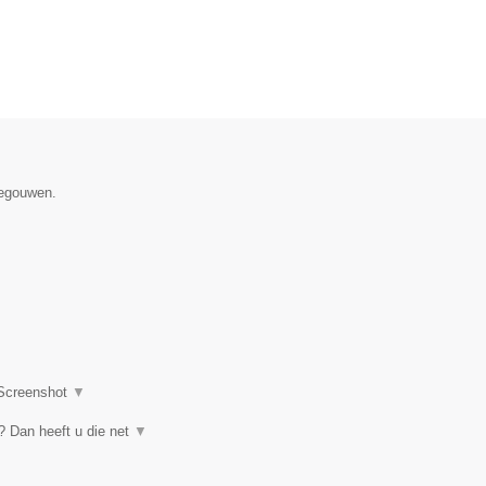
negouwen.
Screenshot
▼
 Dan heeft u die net
▼