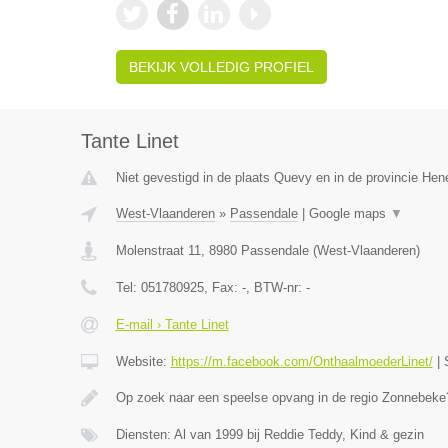
BEKIJK VOLLEDIG PROFIEL
Tante Linet
Niet gevestigd in de plaats Quevy en in de provincie He
West-Vlaanderen
»
Passendale
|
Google maps
▼
Molenstraat 11
,
8980
Passendale
(
West-Vlaanderen
)
Tel:
051780925
, Fax:
-
, BTW-nr:
-
E-mail › Tante Linet
Website:
https://m.facebook.com/OnthaalmoederLinet/
|
Op zoek naar een speelse opvang in de regio Zonnebeke?
Diensten: Al van 1999 bij Reddie Teddy, Kind & gezin