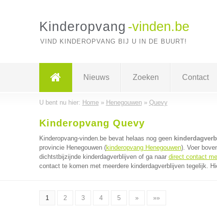
Kinderopvang
-vinden.be
VIND KINDEROPVANG BIJ U IN DE BUURT!
Nieuws
Zoeken
Contact
U bent nu hier:
Home
»
Henegouwen
»
Quevy
Kinderopvang Quevy
Kinderopvang-vinden.be bevat helaas nog geen
kinderdagverb
provincie Henegouwen (
kinderopvang Henegouwen
). Voer bove
dichtstbijzijnde kinderdagverblijven of ga naar
direct contact me
contact te komen met meerdere kinderdagverblijven tegelijk. Hi
1
2
3
4
5
»
»»