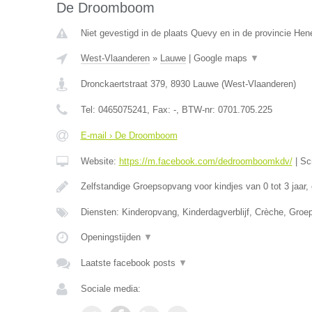
De Droomboom
Niet gevestigd in de plaats Quevy en in de provincie He
West-Vlaanderen
»
Lauwe
|
Google maps
▼
Dronckaertstraat 379
,
8930
Lauwe
(
West-Vlaanderen
)
Tel:
0465075241
, Fax:
-
, BTW-nr:
0701.705.225
E-mail › De Droomboom
Website:
https://m.facebook.com/dedroomboomkdv/
|
Sc
Zelfstandige Groepsopvang voor kindjes van 0 tot 3 jaar,
Diensten: Kinderopvang, Kinderdagverblijf, Crèche, Gro
Openingstijden
▼
Laatste facebook posts
▼
Sociale media: