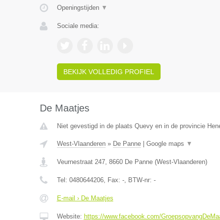
Openingstijden
▼
Sociale media:
BEKIJK VOLLEDIG PROFIEL
De Maatjes
Niet gevestigd in de plaats Quevy en in de provincie He
West-Vlaanderen
»
De Panne
|
Google maps
▼
Veurnestraat 247
,
8660
De Panne
(
West-Vlaanderen
)
Tel:
0480644206
, Fax:
-
, BTW-nr:
-
E-mail › De Maatjes
Website:
https://www.facebook.com/GroepsopvangDeMaa