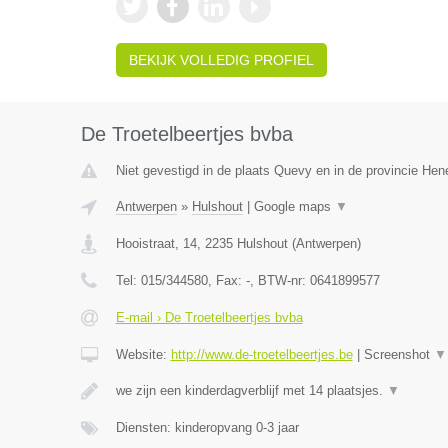
BEKIJK VOLLEDIG PROFIEL
De Troetelbeertjes bvba
Niet gevestigd in de plaats Quevy en in de provincie He
Antwerpen
»
Hulshout
|
Google maps
▼
Hooistraat, 14
,
2235
Hulshout
(
Antwerpen
)
Tel:
015/344580
, Fax:
-
, BTW-nr:
0641899577
E-mail › De Troetelbeertjes bvba
Website:
http://www.de-troetelbeertjes.be
|
Screenshot
▼
we zijn een kinderdagverblijf met 14 plaatsjes.
▼
Diensten: kinderopvang 0-3 jaar