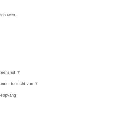
negouwen.
reenshot
▼
 onder toezicht van
▼
epsopvang