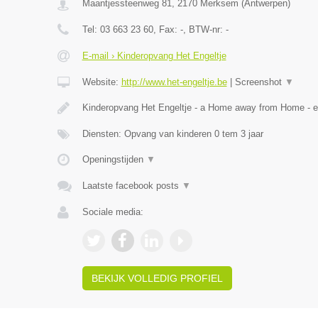
Maantjessteenweg 81
,
2170
Merksem
(
Antwerpen
)
Tel:
03 663 23 60
, Fax:
-
, BTW-nr:
-
E-mail › Kinderopvang Het Engeltje
Website:
http://www.het-engeltje.be
|
Screenshot
▼
Kinderopvang Het Engeltje - a Home away from Home - 
Diensten: Opvang van kinderen 0 tem 3 jaar
Openingstijden
▼
Laatste facebook posts
▼
Sociale media:
BEKIJK VOLLEDIG PROFIEL