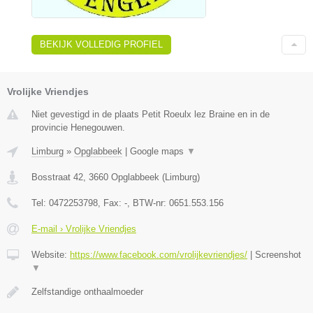
BEKIJK VOLLEDIG PROFIEL
Vrolijke Vriendjes
Niet gevestigd in de plaats Petit Roeulx lez Braine en in de
provincie Henegouwen.
Limburg
»
Opglabbeek
|
Google maps
▼
Bosstraat 42
,
3660
Opglabbeek
(
Limburg
)
Tel:
0472253798
, Fax:
-
, BTW-nr:
0651.553.156
E-mail › Vrolijke Vriendjes
Website:
https://www.facebook.com/vrolijkevriendjes/
|
Screenshot
▼
Zelfstandige onthaalmoeder