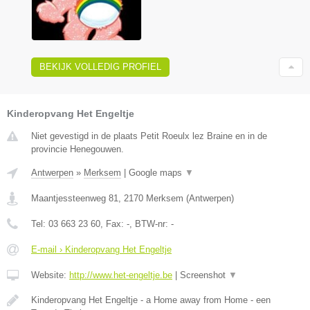
BEKIJK VOLLEDIG PROFIEL
Kinderopvang Het Engeltje
Niet gevestigd in de plaats Petit Roeulx lez Braine en in de
provincie Henegouwen.
Antwerpen
»
Merksem
|
Google maps
▼
Maantjessteenweg 81
,
2170
Merksem
(
Antwerpen
)
Tel:
03 663 23 60
, Fax:
-
, BTW-nr:
-
E-mail › Kinderopvang Het Engeltje
Website:
http://www.het-engeltje.be
|
Screenshot
▼
Kinderopvang Het Engeltje - a Home away from Home - een