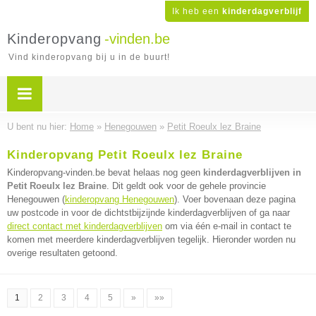
Ik heb een
kinderdagverblijf
Kinderopvang
-vinden.be
Vind kinderopvang bij u in de buurt!
U bent nu hier:
Home
»
Henegouwen
»
Petit Roeulx lez Braine
Kinderopvang Petit Roeulx lez Braine
Kinderopvang-vinden.be bevat helaas nog geen
kinderdagverblijven in
Petit Roeulx lez Braine
. Dit geldt ook voor de gehele provincie
Henegouwen (
kinderopvang Henegouwen
). Voer bovenaan deze pagina
uw postcode in voor de dichtstbijzijnde kinderdagverblijven of ga naar
direct contact met kinderdagverblijven
om via één e-mail in contact te
komen met meerdere kinderdagverblijven tegelijk. Hieronder worden nu
overige resultaten getoond.
1
2
3
4
5
»
»»