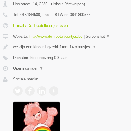
Hooistraat, 14
,
2235
Hulshout
(
Antwerpen
)
Tel:
015/344580
, Fax:
-
, BTW-nr:
0641899577
E-mail › De Troetelbeertjes bvba
Website:
http://www.de-troetelbeertjes.be
|
Screenshot
▼
we zijn een kinderdagverblijf met 14 plaatsjes.
▼
Diensten: kinderopvang 0-3 jaar
Openingstijden
▼
Sociale media: