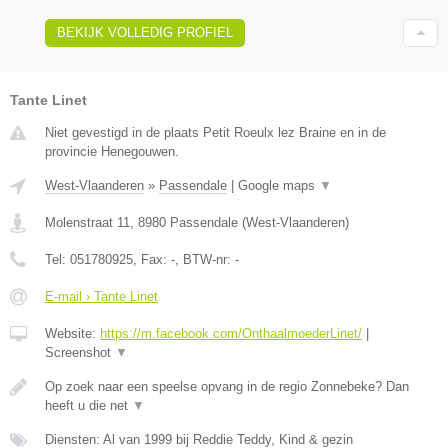
BEKIJK VOLLEDIG PROFIEL
Tante Linet
Niet gevestigd in de plaats Petit Roeulx lez Braine en in de
provincie Henegouwen.
West-Vlaanderen
»
Passendale
|
Google maps
▼
Molenstraat 11
,
8980
Passendale
(
West-Vlaanderen
)
Tel:
051780925
, Fax:
-
, BTW-nr:
-
E-mail › Tante Linet
Website:
https://m.facebook.com/OnthaalmoederLinet/
|
Screenshot
▼
Op zoek naar een speelse opvang in de regio Zonnebeke? Dan
heeft u die net
▼
Diensten: Al van 1999 bij Reddie Teddy, Kind & gezin