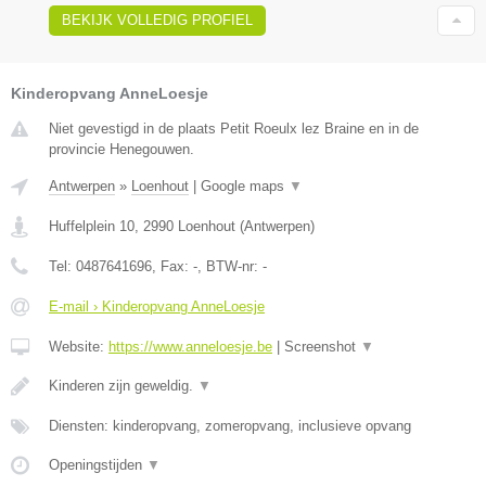
BEKIJK VOLLEDIG PROFIEL
Kinderopvang AnneLoesje
Niet gevestigd in de plaats Petit Roeulx lez Braine en in de
provincie Henegouwen.
Antwerpen
»
Loenhout
|
Google maps
▼
Huffelplein 10
,
2990
Loenhout
(
Antwerpen
)
Tel:
0487641696
, Fax:
-
, BTW-nr:
-
E-mail › Kinderopvang AnneLoesje
Website:
https://www.anneloesje.be
|
Screenshot
▼
Kinderen zijn geweldig.
▼
Diensten: kinderopvang, zomeropvang, inclusieve opvang
Openingstijden
▼