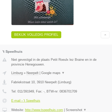
BEKIJK VOLLEDIG PROFIEL
't Speelhuis
Niet gevestigd in de plaats Petit Roeulx lez Braine en in de
provincie Henegouwen.
Limburg
»
Neerpelt
|
Google maps
▼
Fabriekstraat 10
,
3910
Neerpelt
(
Limburg
)
Tel:
011/391949
, Fax:
-
, BTW-nr:
0836701709
E-mail › 't Speelhuis
Website:
http://www.tspeelhuis.com
|
Screenshot
▼