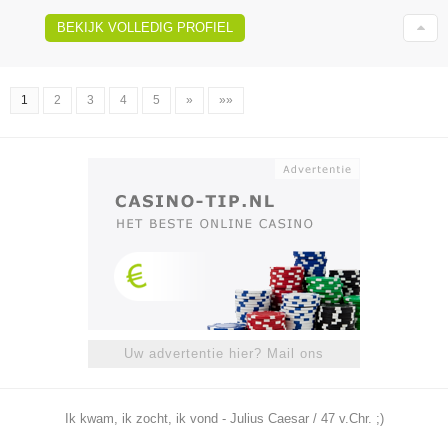
BEKIJK VOLLEDIG PROFIEL
1
2
3
4
5
»
»»
Uw advertentie hier? Mail ons
Ik kwam, ik zocht, ik vond - Julius Caesar / 47 v.Chr. ;)