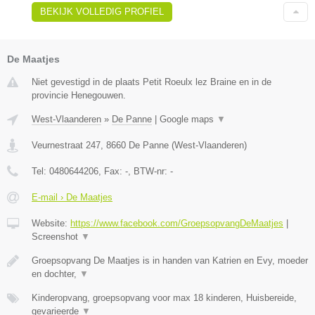
BEKIJK VOLLEDIG PROFIEL
De Maatjes
Niet gevestigd in de plaats Petit Roeulx lez Braine en in de
provincie Henegouwen.
West-Vlaanderen
»
De Panne
|
Google maps
▼
Veurnestraat 247
,
8660
De Panne
(
West-Vlaanderen
)
Tel:
0480644206
, Fax:
-
, BTW-nr:
-
E-mail › De Maatjes
Website:
https://www.facebook.com/GroepsopvangDeMaatjes
|
Screenshot
▼
Groepsopvang De Maatjes is in handen van Katrien en Evy, moeder
en dochter,
▼
Kinderopvang, groepsopvang voor max 18 kinderen, Huisbereide,
gevarieerde
▼