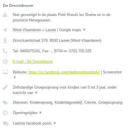
De Droomboom
Niet gevestigd in de plaats Petit Roeulx lez Braine en in de
provincie Henegouwen.
West-Vlaanderen
»
Lauwe
|
Google maps
▼
Dronckaertstraat 379
,
8930
Lauwe
(
West-Vlaanderen
)
Tel:
0465075241
, Fax:
-
, BTW-nr:
0701.705.225
E-mail › De Droomboom
Website:
https://m.facebook.com/dedroomboomkdv/
|
Screenshot
▼
Zelfstandige Groepsopvang voor kindjes van 0 tot 3 jaar, onder
toezicht van
▼
Diensten: Kinderopvang, Kinderdagverblijf, Crèche, Groepsopvang
Openingstijden
▼
Laatste facebook posts
▼