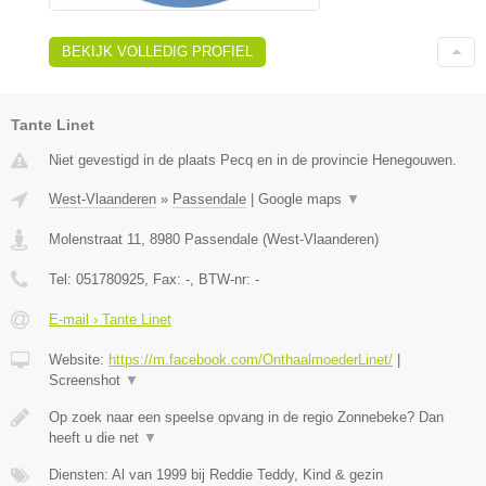
BEKIJK VOLLEDIG PROFIEL
Tante Linet
Niet gevestigd in de plaats Pecq en in de provincie Henegouwen.
West-Vlaanderen
»
Passendale
|
Google maps
▼
Molenstraat 11
,
8980
Passendale
(
West-Vlaanderen
)
Tel:
051780925
, Fax:
-
, BTW-nr:
-
E-mail › Tante Linet
Website:
https://m.facebook.com/OnthaalmoederLinet/
|
Screenshot
▼
Op zoek naar een speelse opvang in de regio Zonnebeke? Dan
heeft u die net
▼
Diensten: Al van 1999 bij Reddie Teddy, Kind & gezin