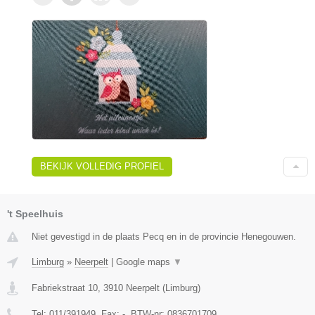
BEKIJK VOLLEDIG PROFIEL
't Speelhuis
Niet gevestigd in de plaats Pecq en in de provincie Henegouwen.
Limburg
»
Neerpelt
|
Google maps
▼
Fabriekstraat 10
,
3910
Neerpelt
(
Limburg
)
Tel:
011/391949
, Fax:
-
, BTW-nr:
0836701709