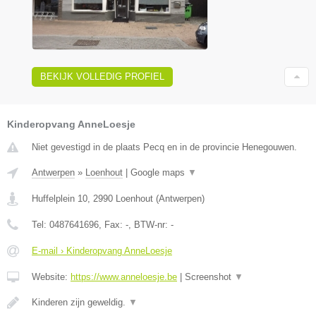
BEKIJK VOLLEDIG PROFIEL
Kinderopvang AnneLoesje
Niet gevestigd in de plaats Pecq en in de provincie Henegouwen.
Antwerpen
»
Loenhout
|
Google maps
▼
Huffelplein 10
,
2990
Loenhout
(
Antwerpen
)
Tel:
0487641696
, Fax:
-
, BTW-nr:
-
E-mail › Kinderopvang AnneLoesje
Website:
https://www.anneloesje.be
|
Screenshot
▼
Kinderen zijn geweldig.
▼