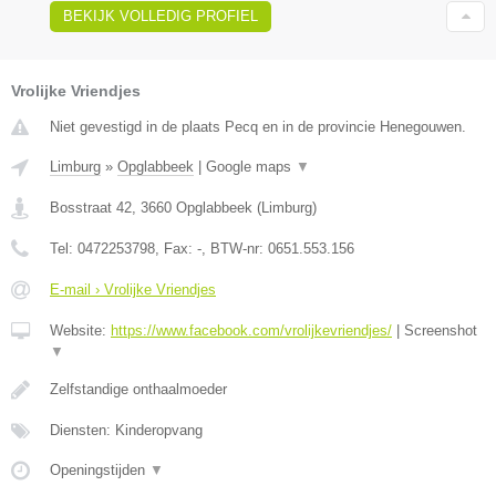
BEKIJK VOLLEDIG PROFIEL
Vrolijke Vriendjes
Niet gevestigd in de plaats Pecq en in de provincie Henegouwen.
Limburg
»
Opglabbeek
|
Google maps
▼
Bosstraat 42
,
3660
Opglabbeek
(
Limburg
)
Tel:
0472253798
, Fax:
-
, BTW-nr:
0651.553.156
E-mail › Vrolijke Vriendjes
Website:
https://www.facebook.com/vrolijkevriendjes/
|
Screenshot
▼
Zelfstandige onthaalmoeder
Diensten: Kinderopvang
Openingstijden
▼