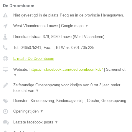
De Droomboom
Niet gevestigd in de plaats Pecq en in de provincie Henegouwen.
West-Vlaanderen
»
Lauwe
|
Google maps
▼
Dronckaertstraat 379
,
8930
Lauwe
(
West-Vlaanderen
)
Tel:
0465075241
, Fax:
-
, BTW-nr:
0701.705.225
E-mail › De Droomboom
Website:
https://m.facebook.com/dedroomboomkdv/
|
Screenshot
▼
Zelfstandige Groepsopvang voor kindjes van 0 tot 3 jaar, onder
toezicht van
▼
Diensten: Kinderopvang, Kinderdagverblijf, Crèche, Groepsopvang
Openingstijden
▼
Laatste facebook posts
▼