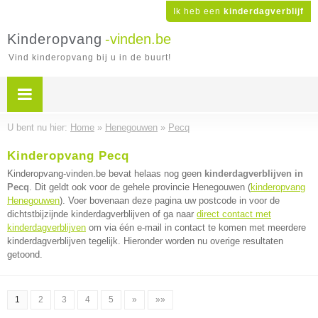
Ik heb een
kinderdagverblijf
Kinderopvang
-vinden.be
Vind kinderopvang bij u in de buurt!
U bent nu hier:
Home
»
Henegouwen
»
Pecq
Kinderopvang Pecq
Kinderopvang-vinden.be bevat helaas nog geen
kinderdagverblijven in
Pecq
. Dit geldt ook voor de gehele provincie Henegouwen (
kinderopvang
Henegouwen
). Voer bovenaan deze pagina uw postcode in voor de
dichtstbijzijnde kinderdagverblijven of ga naar
direct contact met
kinderdagverblijven
om via één e-mail in contact te komen met meerdere
kinderdagverblijven tegelijk. Hieronder worden nu overige resultaten
getoond.
1
2
3
4
5
»
»»