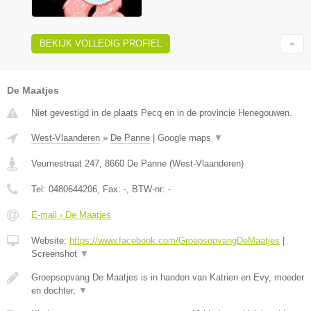
BEKIJK VOLLEDIG PROFIEL
De Maatjes
Niet gevestigd in de plaats Pecq en in de provincie Henegouwen.
West-Vlaanderen
»
De Panne
|
Google maps
▼
Veurnestraat 247
,
8660
De Panne
(
West-Vlaanderen
)
Tel:
0480644206
, Fax:
-
, BTW-nr:
-
E-mail › De Maatjes
Website:
https://www.facebook.com/GroepsopvangDeMaatjes
|
Screenshot
▼
Groepsopvang De Maatjes is in handen van Katrien en Evy, moeder
en dochter,
▼