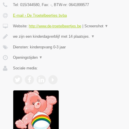
Tel:
015/344580
, Fax:
-
, BTW-nr:
0641899577
E-mail › De Troetelbeertjes bvba
Website:
http://www.de-troetelbeertjes.be
|
Screenshot
▼
we zijn een kinderdagverblijf met 14 plaatsjes.
▼
Diensten: kinderopvang 0-3 jaar
Openingstijden
▼
Sociale media: