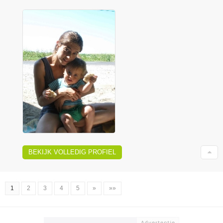
BEKIJK VOLLEDIG PROFIEL
1
2
3
4
5
»
»»