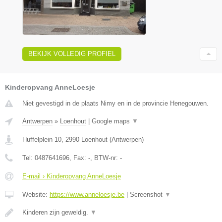
BEKIJK VOLLEDIG PROFIEL
Kinderopvang AnneLoesje
Niet gevestigd in de plaats Nimy en in de provincie Henegouwen.
Antwerpen
»
Loenhout
|
Google maps
▼
Huffelplein 10
,
2990
Loenhout
(
Antwerpen
)
Tel:
0487641696
, Fax:
-
, BTW-nr:
-
E-mail › Kinderopvang AnneLoesje
Website:
https://www.anneloesje.be
|
Screenshot
▼
Kinderen zijn geweldig.
▼