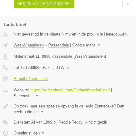
BEKIJK VOLLEDIG PROFIEL
Tante Linet
Niet gevestigd in de plaats Nimy en in de provincie Henegouwen.
West-Vlaanderen
»
Passendale
|
Google maps
▼
Molenstraat 11
,
8980
Passendale
(
West-Vlaanderen
)
Tel:
051780925
, Fax:
-
, BTW-nr:
-
E-mail › Tante Linet
Website:
https://m.facebook.com/OnthaalmoederLinet/
|
Screenshot
▼
Op zoek naar een speelse opvang in de regio Zonnebeke? Dan
heeft u die net
▼
Diensten: Al van 1999 bij Reddie Teddy, Kind & gezin
Openingstijden
▼