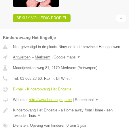
BEKIJK VOLLEDIG PROFIEL
Kinderopvang Het Engeltje
Niet gevestigd in de plaats Nimy en in de provincie Henegouwen.
Antwerpen
»
Merksem
|
Google maps
▼
Maantjessteenweg 81
,
2170
Merksem
(
Antwerpen
)
Tel:
03 663 23 60
, Fax:
-
, BTW-nr:
-
E-mail › Kinderopvang Het Engeltje
Website:
http://www.het-engeltje.be
|
Screenshot
▼
Kinderopvang Het Engeltje - a Home away from Home - een
Tweede Thuis
▼
Diensten: Opvang van kinderen 0 tem 3 jaar