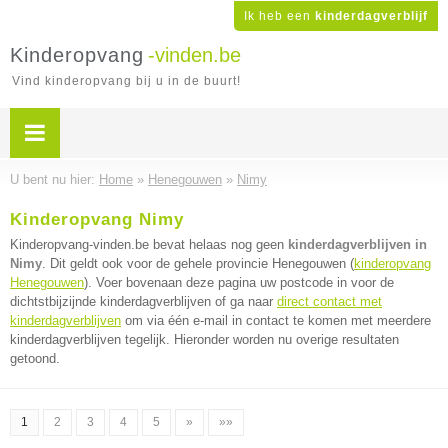
Ik heb een
kinderdagverblijf
Kinderopvang
-vinden.be
Vind kinderopvang bij u in de buurt!
U bent nu hier:
Home
»
Henegouwen
»
Nimy
Kinderopvang Nimy
Kinderopvang-vinden.be bevat helaas nog geen
kinderdagverblijven in
Nimy
. Dit geldt ook voor de gehele provincie Henegouwen (
kinderopvang
Henegouwen
). Voer bovenaan deze pagina uw postcode in voor de
dichtstbijzijnde kinderdagverblijven of ga naar
direct contact met
kinderdagverblijven
om via één e-mail in contact te komen met meerdere
kinderdagverblijven tegelijk. Hieronder worden nu overige resultaten
getoond.
1
2
3
4
5
»
»»