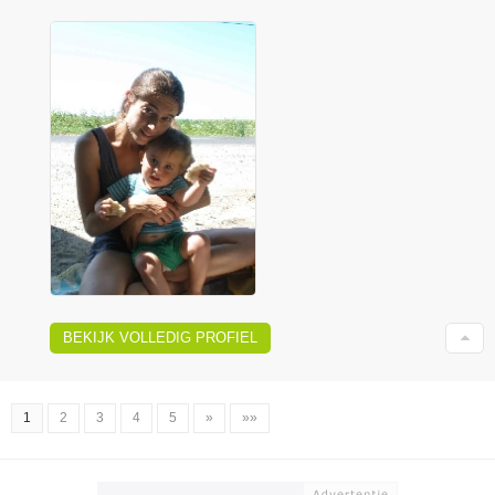
BEKIJK VOLLEDIG PROFIEL
1
2
3
4
5
»
»»