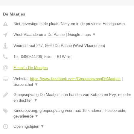
De Maatjes
Niet gevestigd in de plaats Nimy en in de provincie Henegouwen.
West-Vlaanderen
»
De Panne
|
Google maps
▼
Veurnestraat 247
,
8660
De Panne
(
West-Vlaanderen
)
Tel:
0480644206
, Fax:
-
, BTW-nr:
-
E-mail › De Maatjes
Website:
https://www.facebook.com/GroepsopvangDeMaatjes
|
Screenshot
▼
Groepsopvang De Maatjes is in handen van Katrien en Evy, moeder
en dochter,
▼
Kinderopvang, groepsopvang voor max 18 kinderen, Huisbereide,
gevarieerde
▼
Openingstijden
▼