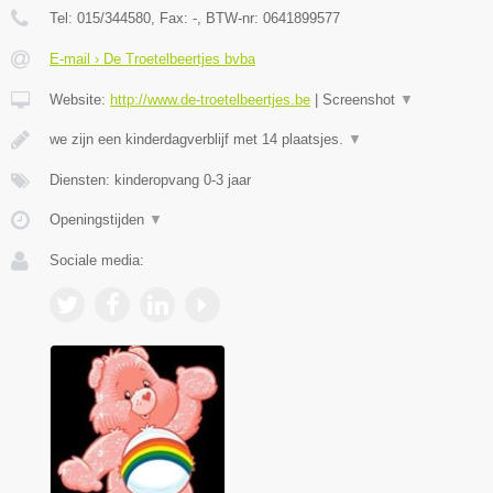
Tel:
015/344580
, Fax:
-
, BTW-nr:
0641899577
E-mail › De Troetelbeertjes bvba
Website:
http://www.de-troetelbeertjes.be
|
Screenshot
▼
we zijn een kinderdagverblijf met 14 plaatsjes.
▼
Diensten: kinderopvang 0-3 jaar
Openingstijden
▼
Sociale media: