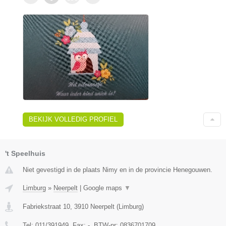
BEKIJK VOLLEDIG PROFIEL
't Speelhuis
Niet gevestigd in de plaats Nimy en in de provincie Henegouwen.
Limburg
»
Neerpelt
|
Google maps
▼
Fabriekstraat 10
,
3910
Neerpelt
(
Limburg
)
Tel:
011/391949
, Fax:
-
, BTW-nr:
0836701709