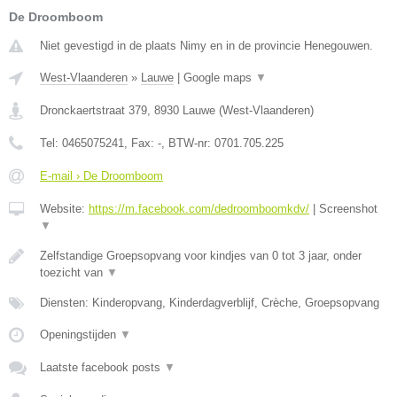
De Droomboom
Niet gevestigd in de plaats Nimy en in de provincie Henegouwen.
West-Vlaanderen
»
Lauwe
|
Google maps
▼
Dronckaertstraat 379
,
8930
Lauwe
(
West-Vlaanderen
)
Tel:
0465075241
, Fax:
-
, BTW-nr:
0701.705.225
E-mail › De Droomboom
Website:
https://m.facebook.com/dedroomboomkdv/
|
Screenshot
▼
Zelfstandige Groepsopvang voor kindjes van 0 tot 3 jaar, onder
toezicht van
▼
Diensten: Kinderopvang, Kinderdagverblijf, Crèche, Groepsopvang
Openingstijden
▼
Laatste facebook posts
▼