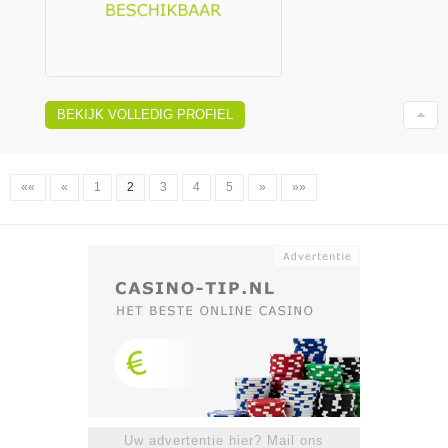
BEKIJK VOLLEDIG PROFIEL
««
«
1
2
3
4
5
»
»»
Uw advertentie hier? Mail ons