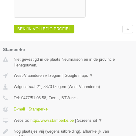
BEKIJK VOLLEDIG PROFIEL
Stamperke
Niet gevestigd in de plaats Neufmaison en in de provincie
Henegouwen.
West-Vlaanderen
»
Izegem
|
Google maps
▼
Wilgenstraat 21
,
8870
Izegem
(
West-Vlaanderen
)
Tel:
0477/51.03.58
, Fax:
-
, BTW-nr:
-
E-mail › Stamperke
Website:
http://www.stamperke.be
|
Screenshot
▼
Nog plaatsjes vrij (wegens uitbreiding), afhankelijk van