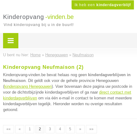
Ik heb een
kinderdagverblijf
Kinderopvang
-vinden.be
Vind kinderopvang bij u in de buurt!
U bent nu hier:
Home
»
Henegouwen
»
Neufmaison
Kinderopvang Neufmaison (2)
Kinderopvang-vinden.be bevat helaas nog geen
kinderdagverblijven in
Neufmaison
. Dit geldt ook voor de gehele provincie Henegouwen
(
kinderopvang Henegouwen
). Voer bovenaan deze pagina uw postcode in
voor de dichtstbijzijnde kinderdagverblijven of ga naar
direct contact met
kinderdagverblijven
om via één e-mail in contact te komen met meerdere
kinderdagverblijven tegelijk. Hieronder worden nu overige resultaten
getoond.
««
«
1
2
3
4
5
»
»»