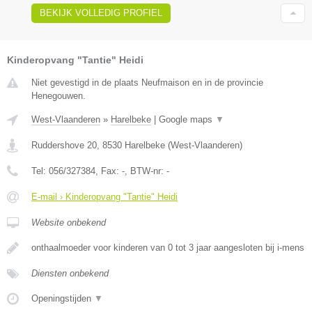
BEKIJK VOLLEDIG PROFIEL
Kinderopvang "Tantie" Heidi
Niet gevestigd in de plaats Neufmaison en in de provincie
Henegouwen.
West-Vlaanderen
»
Harelbeke
|
Google maps
▼
Ruddershove 20
,
8530
Harelbeke
(
West-Vlaanderen
)
Tel:
056/327384
, Fax:
-
, BTW-nr:
-
E-mail › Kinderopvang "Tantie" Heidi
Website onbekend
onthaalmoeder voor kinderen van 0 tot 3 jaar aangesloten bij i-mens
Diensten onbekend
Openingstijden
▼