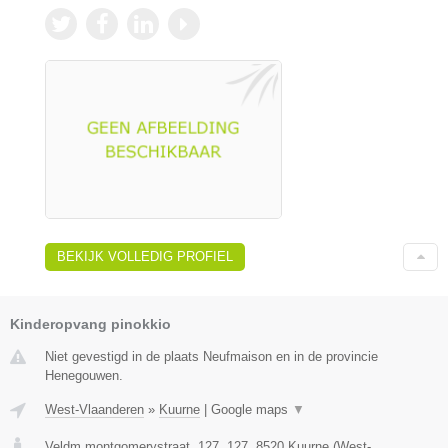
BEKIJK VOLLEDIG PROFIEL
Kinderopvang pinokkio
Niet gevestigd in de plaats Neufmaison en in de provincie
Henegouwen.
West-Vlaanderen
»
Kuurne
|
Google maps
▼
Veldm montgomerystraat, 127, 127
,
8520
Kuurne
(
West-