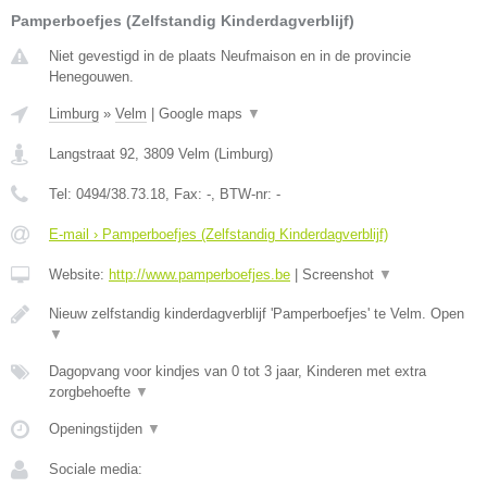
Pamperboefjes (Zelfstandig Kinderdagverblijf)
Niet gevestigd in de plaats Neufmaison en in de provincie
Henegouwen.
Limburg
»
Velm
|
Google maps
▼
Langstraat 92
,
3809
Velm
(
Limburg
)
Tel:
0494/38.73.18
, Fax:
-
, BTW-nr:
-
E-mail › Pamperboefjes (Zelfstandig Kinderdagverblijf)
Website:
http://www.pamperboefjes.be
|
Screenshot
▼
Nieuw zelfstandig kinderdagverblijf 'Pamperboefjes' te Velm. Open
▼
Dagopvang voor kindjes van 0 tot 3 jaar, Kinderen met extra
zorgbehoefte
▼
Openingstijden
▼
Sociale media: