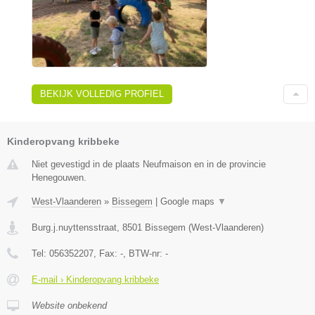
BEKIJK VOLLEDIG PROFIEL
Kinderopvang kribbeke
Niet gevestigd in de plaats Neufmaison en in de provincie
Henegouwen.
West-Vlaanderen
»
Bissegem
|
Google maps
▼
Burg.j.nuyttensstraat
,
8501
Bissegem
(
West-Vlaanderen
)
Tel:
056352207
, Fax:
-
, BTW-nr:
-
E-mail › Kinderopvang kribbeke
Website onbekend