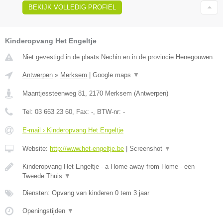
BEKIJK VOLLEDIG PROFIEL
Kinderopvang Het Engeltje
Niet gevestigd in de plaats Nechin en in de provincie Henegouwen.
Antwerpen
»
Merksem
|
Google maps
▼
Maantjessteenweg 81
,
2170
Merksem
(
Antwerpen
)
Tel:
03 663 23 60
, Fax:
-
, BTW-nr:
-
E-mail › Kinderopvang Het Engeltje
Website:
http://www.het-engeltje.be
|
Screenshot
▼
Kinderopvang Het Engeltje - a Home away from Home - een
Tweede Thuis
▼
Diensten: Opvang van kinderen 0 tem 3 jaar
Openingstijden
▼