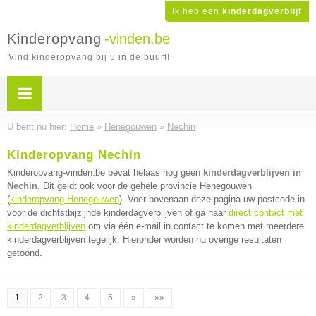
Ik heb een
kinderdagverblijf
Kinderopvang
-vinden.be
Vind kinderopvang bij u in de buurt!
U bent nu hier:
Home
»
Henegouwen
»
Nechin
Kinderopvang Nechin
Kinderopvang-vinden.be bevat helaas nog geen
kinderdagverblijven in
Nechin
. Dit geldt ook voor de gehele provincie Henegouwen
(
kinderopvang Henegouwen
). Voer bovenaan deze pagina uw postcode in
voor de dichtstbijzijnde kinderdagverblijven of ga naar
direct contact met
kinderdagverblijven
om via één e-mail in contact te komen met meerdere
kinderdagverblijven tegelijk. Hieronder worden nu overige resultaten
getoond.
1
2
3
4
5
»
»»