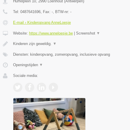
Huffelplein 10
,
2990
Loenhout
(
Antwerpen
)
Tel:
0487641696
, Fax:
-
, BTW-nr:
-
E-mail › Kinderopvang AnneLoesje
Website:
https://www.anneloesje.be
|
Screenshot
▼
Kinderen zijn geweldig.
▼
Diensten: kinderopvang, zomeropvang, inclusieve opvang
Openingstijden
▼
Sociale media: