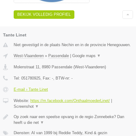
BEKIJK VOLLEDIG PROFIEL
Tante Linet
Niet gevestigd in de plaats Nechin en in de provincie Henegouwen.
West-Vlaanderen
»
Passendale
|
Google maps
▼
Molenstraat 11
,
8980
Passendale
(
West-Vlaanderen
)
Tel:
051780925
, Fax:
-
, BTW-nr:
-
E-mail › Tante Linet
Website:
https://m.facebook.com/OnthaalmoederLinet/
|
Screenshot
▼
Op zoek naar een speelse opvang in de regio Zonnebeke? Dan
heeft u die net
▼
Diensten: Al van 1999 bij Reddie Teddy, Kind & gezin