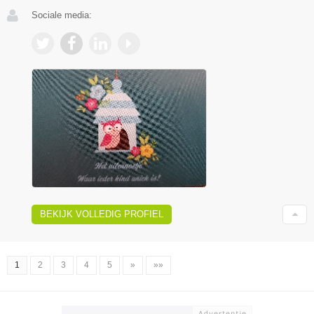
Sociale media:
BEKIJK VOLLEDIG PROFIEL
1
2
3
4
5
»
»»