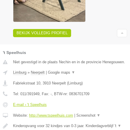
BEKIJK VOLLEDIG PROFIEL
't Speelhuis
Niet gevestigd in de plaats Nechin en in de provincie Henegouwen.
Limburg
»
Neerpelt
|
Google maps
▼
Fabriekstraat 10
,
3910
Neerpelt
(
Limburg
)
Tel:
011/391949
, Fax:
-
, BTW-nr:
0836701709
E-mail › 't Speelhuis
Website:
http://www.tspeelhuis.com
|
Screenshot
▼
Kinderopvang voor 32 kindjes van 0-3 jaar. Kinderdagverblijf 't
▼