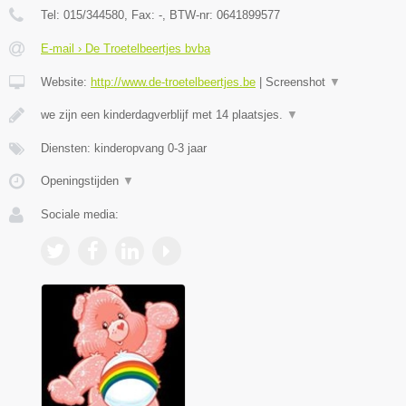
Tel:
015/344580
, Fax:
-
, BTW-nr:
0641899577
E-mail › De Troetelbeertjes bvba
Website:
http://www.de-troetelbeertjes.be
|
Screenshot
▼
we zijn een kinderdagverblijf met 14 plaatsjes.
▼
Diensten: kinderopvang 0-3 jaar
Openingstijden
▼
Sociale media: