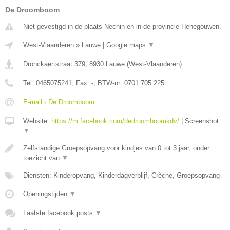
De Droomboom
Niet gevestigd in de plaats Nechin en in de provincie Henegouwen.
West-Vlaanderen
»
Lauwe
|
Google maps
▼
Dronckaertstraat 379
,
8930
Lauwe
(
West-Vlaanderen
)
Tel:
0465075241
, Fax:
-
, BTW-nr:
0701.705.225
E-mail › De Droomboom
Website:
https://m.facebook.com/dedroomboomkdv/
|
Screenshot
▼
Zelfstandige Groepsopvang voor kindjes van 0 tot 3 jaar, onder
toezicht van
▼
Diensten: Kinderopvang, Kinderdagverblijf, Crèche, Groepsopvang
Openingstijden
▼
Laatste facebook posts
▼