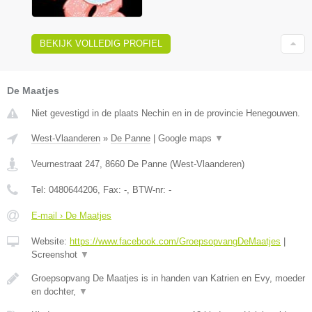
BEKIJK VOLLEDIG PROFIEL
De Maatjes
Niet gevestigd in de plaats Nechin en in de provincie Henegouwen.
West-Vlaanderen
»
De Panne
|
Google maps
▼
Veurnestraat 247
,
8660
De Panne
(
West-Vlaanderen
)
Tel:
0480644206
, Fax:
-
, BTW-nr:
-
E-mail › De Maatjes
Website:
https://www.facebook.com/GroepsopvangDeMaatjes
|
Screenshot
▼
Groepsopvang De Maatjes is in handen van Katrien en Evy, moeder
en dochter,
▼