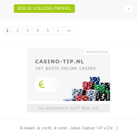
BEKIJK VOLLEDIG PROFIEL
1
2
3
4
5
»
»»
Uw advertentie hier? Mail ons
Ik kwam, ik zocht, ik vond - Julius Caesar / 47 v.Chr. ;)