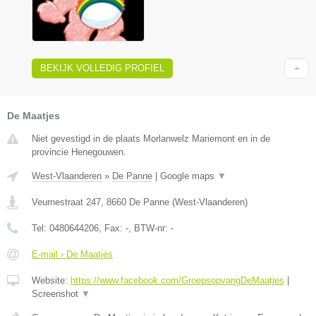
BEKIJK VOLLEDIG PROFIEL
De Maatjes
Niet gevestigd in de plaats Morlanwelz Mariemont en in de
provincie Henegouwen.
West-Vlaanderen
»
De Panne
|
Google maps
▼
Veurnestraat 247
,
8660
De Panne
(
West-Vlaanderen
)
Tel:
0480644206
, Fax:
-
, BTW-nr:
-
E-mail › De Maatjes
Website:
https://www.facebook.com/GroepsopvangDeMaatjes
|
Screenshot
▼