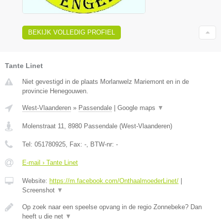
BEKIJK VOLLEDIG PROFIEL
Tante Linet
Niet gevestigd in de plaats Morlanwelz Mariemont en in de
provincie Henegouwen.
West-Vlaanderen
»
Passendale
|
Google maps
▼
Molenstraat 11
,
8980
Passendale
(
West-Vlaanderen
)
Tel:
051780925
, Fax:
-
, BTW-nr:
-
E-mail › Tante Linet
Website:
https://m.facebook.com/OnthaalmoederLinet/
|
Screenshot
▼
Op zoek naar een speelse opvang in de regio Zonnebeke? Dan
heeft u die net
▼