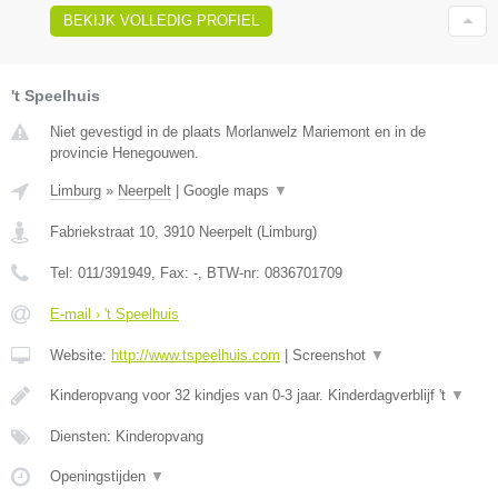
BEKIJK VOLLEDIG PROFIEL
't Speelhuis
Niet gevestigd in de plaats Morlanwelz Mariemont en in de
provincie Henegouwen.
Limburg
»
Neerpelt
|
Google maps
▼
Fabriekstraat 10
,
3910
Neerpelt
(
Limburg
)
Tel:
011/391949
, Fax:
-
, BTW-nr:
0836701709
E-mail › 't Speelhuis
Website:
http://www.tspeelhuis.com
|
Screenshot
▼
Kinderopvang voor 32 kindjes van 0-3 jaar. Kinderdagverblijf 't
▼
Diensten: Kinderopvang
Openingstijden
▼