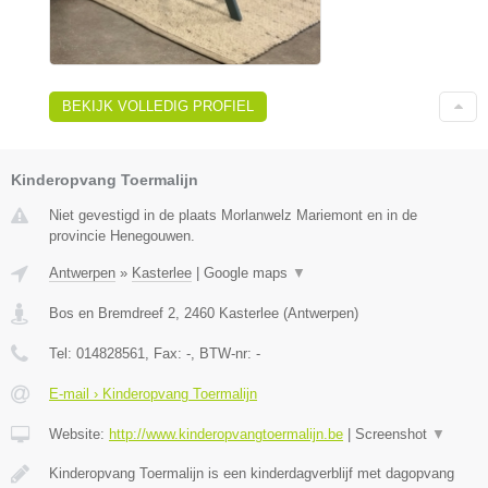
BEKIJK VOLLEDIG PROFIEL
Kinderopvang Toermalijn
Niet gevestigd in de plaats Morlanwelz Mariemont en in de
provincie Henegouwen.
Antwerpen
»
Kasterlee
|
Google maps
▼
Bos en Bremdreef 2
,
2460
Kasterlee
(
Antwerpen
)
Tel:
014828561
, Fax:
-
, BTW-nr:
-
E-mail › Kinderopvang Toermalijn
Website:
http://www.kinderopvangtoermalijn.be
|
Screenshot
▼
Kinderopvang Toermalijn is een kinderdagverblijf met dagopvang