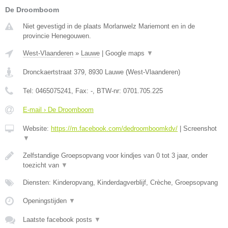
De Droomboom
Niet gevestigd in de plaats Morlanwelz Mariemont en in de
provincie Henegouwen.
West-Vlaanderen
»
Lauwe
|
Google maps
▼
Dronckaertstraat 379
,
8930
Lauwe
(
West-Vlaanderen
)
Tel:
0465075241
, Fax:
-
, BTW-nr:
0701.705.225
E-mail › De Droomboom
Website:
https://m.facebook.com/dedroomboomkdv/
|
Screenshot
▼
Zelfstandige Groepsopvang voor kindjes van 0 tot 3 jaar, onder
toezicht van
▼
Diensten: Kinderopvang, Kinderdagverblijf, Crèche, Groepsopvang
Openingstijden
▼
Laatste facebook posts
▼