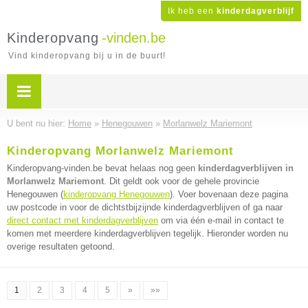
Ik heb een
kinderdagverblijf
Kinderopvang
-vinden.be
Vind kinderopvang bij u in de buurt!
U bent nu hier:
Home
»
Henegouwen
»
Morlanwelz Mariemont
Kinderopvang Morlanwelz Mariemont
Kinderopvang-vinden.be bevat helaas nog geen
kinderdagverblijven in
Morlanwelz Mariemont
. Dit geldt ook voor de gehele provincie
Henegouwen (
kinderopvang Henegouwen
). Voer bovenaan deze pagina
uw postcode in voor de dichtstbijzijnde kinderdagverblijven of ga naar
direct contact met kinderdagverblijven
om via één e-mail in contact te
komen met meerdere kinderdagverblijven tegelijk. Hieronder worden nu
overige resultaten getoond.
1
2
3
4
5
»
»»