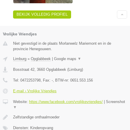
BEKIJK VOLLEDIG PROFIEL
Vrolijke Vriendjes
Niet gevestigd in de plaats Morlanwelz Mariemont en in de
provincie Henegouwen.
Limburg
»
Opglabbeek
|
Google maps
▼
Bosstraat 42
,
3660
Opglabbeek
(
Limburg
)
Tel:
0472253798
, Fax:
-
, BTW-nr:
0651.553.156
E-mail › Vrolijke Vriendjes
Website:
https://www.facebook.com/vrolijkevriendjes/
|
Screenshot
▼
Zelfstandige onthaalmoeder
Diensten: Kinderopvang