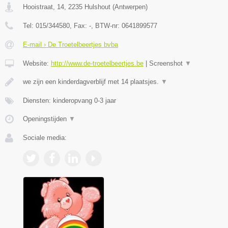
Hooistraat, 14
,
2235
Hulshout
(
Antwerpen
)
Tel:
015/344580
, Fax:
-
, BTW-nr:
0641899577
E-mail › De Troetelbeertjes bvba
Website:
http://www.de-troetelbeertjes.be
|
Screenshot
▼
we zijn een kinderdagverblijf met 14 plaatsjes.
▼
Diensten: kinderopvang 0-3 jaar
Openingstijden
▼
Sociale media: