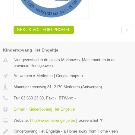
BEKIJK VOLLEDIG PROFIEL
Kinderopvang Het Engeltje
Niet gevestigd in de plaats Morlanwelz Mariemont en in de
provincie Henegouwen.
Antwerpen
»
Merksem
|
Google maps
▼
Maantjessteenweg 81
,
2170
Merksem
(
Antwerpen
)
Tel:
03 663 23 60
, Fax:
-
, BTW-nr:
-
E-mail › Kinderopvang Het Engeltje
Website:
http://www.het-engeltje.be
|
Screenshot
▼
Kinderopvang Het Engeltje - a Home away from Home - een