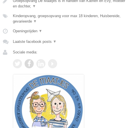
Groepsopvang De Maatjes is in handen van Katrien en Evy, moeder
en dochter,
▼
Kinderopvang, groepsopvang voor max 18 kinderen, Huisbereide,
gevarieerde
▼
Openingstijden
▼
Laatste facebook posts
▼
Sociale media: