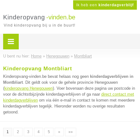
Ik heb een
kinderdagverblijf
Kinderopvang
-vinden.be
Vind kinderopvang bij u in de buurt!
U bent nu hier:
Home
»
Henegouwen
»
Montbliart
Kinderopvang Montbliart
Kinderopvang-vinden.be bevat helaas nog geen
kinderdagverblijven in
Montbliart
. Dit geldt ook voor de gehele provincie Henegouwen
(
kinderopvang Henegouwen
). Voer bovenaan deze pagina uw postcode in
voor de dichtstbijzijnde kinderdagverblijven of ga naar
direct contact met
kinderdagverblijven
om via één e-mail in contact te komen met meerdere
kinderdagverblijven tegelijk. Hieronder worden nu overige resultaten
getoond.
1
2
3
4
5
»
»»