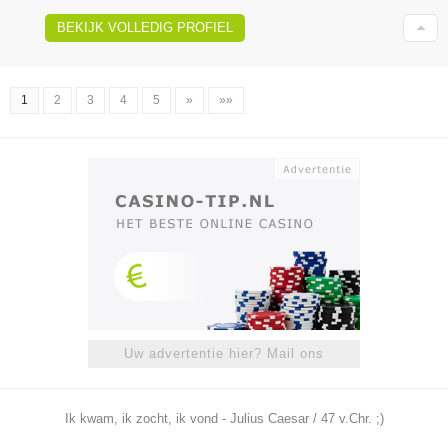
BEKIJK VOLLEDIG PROFIEL
1
2
3
4
5
»
»»
Uw advertentie hier? Mail ons
Ik kwam, ik zocht, ik vond - Julius Caesar / 47 v.Chr. ;)