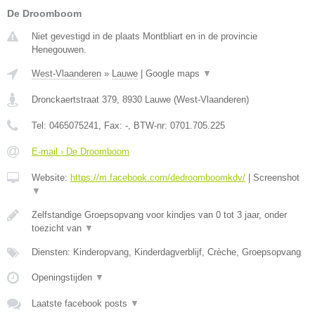
De Droomboom
Niet gevestigd in de plaats Montbliart en in de provincie
Henegouwen.
West-Vlaanderen
»
Lauwe
|
Google maps
▼
Dronckaertstraat 379
,
8930
Lauwe
(
West-Vlaanderen
)
Tel:
0465075241
, Fax:
-
, BTW-nr:
0701.705.225
E-mail › De Droomboom
Website:
https://m.facebook.com/dedroomboomkdv/
|
Screenshot
▼
Zelfstandige Groepsopvang voor kindjes van 0 tot 3 jaar, onder
toezicht van
▼
Diensten: Kinderopvang, Kinderdagverblijf, Crèche, Groepsopvang
Openingstijden
▼
Laatste facebook posts
▼