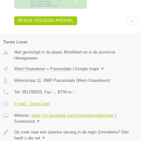
BEKIJK VOLLEDIG PROFIEL
Tante Linet
Niet gevestigd in de plaats Montbliart en in de provincie
Henegouwen.
West-Vlaanderen
»
Passendale
|
Google maps
▼
Molenstraat 11
,
8980
Passendale
(
West-Vlaanderen
)
Tel:
051780925
, Fax:
-
, BTW-nr:
-
E-mail › Tante Linet
Website:
https://m.facebook.com/OnthaalmoederLinet/
|
Screenshot
▼
Op zoek naar een speelse opvang in de regio Zonnebeke? Dan
heeft u die net
▼