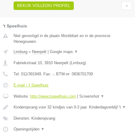
BEKIJK VOLLEDIG PROFIEL
't Speelhuis
Niet gevestigd in de plaats Montbliart en in de provincie
Henegouwen.
Limburg
»
Neerpelt
|
Google maps
▼
Fabriekstraat 10
,
3910
Neerpelt
(
Limburg
)
Tel:
011/391949
, Fax:
-
, BTW-nr:
0836701709
E-mail › 't Speelhuis
Website:
http://www.tspeelhuis.com
|
Screenshot
▼
Kinderopvang voor 32 kindjes van 0-3 jaar. Kinderdagverblijf 't
▼
Diensten: Kinderopvang
Openingstijden
▼