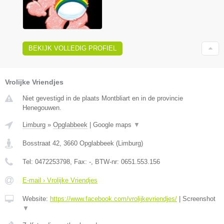
BEKIJK VOLLEDIG PROFIEL
Vrolijke Vriendjes
Niet gevestigd in de plaats Montbliart en in de provincie
Henegouwen.
Limburg
»
Opglabbeek
|
Google maps
▼
Bosstraat 42
,
3660
Opglabbeek
(
Limburg
)
Tel:
0472253798
, Fax:
-
, BTW-nr:
0651.553.156
E-mail › Vrolijke Vriendjes
Website:
https://www.facebook.com/vrolijkevriendjes/
|
Screenshot
▼