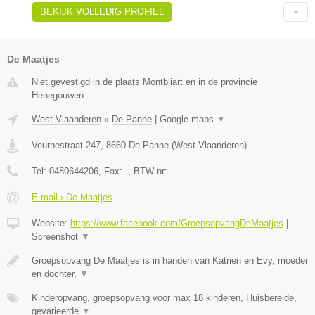
BEKIJK VOLLEDIG PROFIEL
De Maatjes
Niet gevestigd in de plaats Montbliart en in de provincie
Henegouwen.
West-Vlaanderen
»
De Panne
|
Google maps
▼
Veurnestraat 247
,
8660
De Panne
(
West-Vlaanderen
)
Tel:
0480644206
, Fax:
-
, BTW-nr:
-
E-mail › De Maatjes
Website:
https://www.facebook.com/GroepsopvangDeMaatjes
|
Screenshot
▼
Groepsopvang De Maatjes is in handen van Katrien en Evy, moeder
en dochter,
▼
Kinderopvang, groepsopvang voor max 18 kinderen, Huisbereide,
gevarieerde
▼