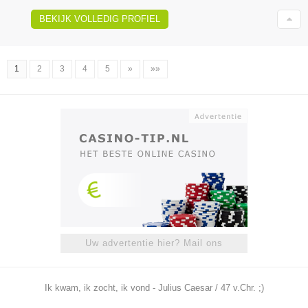
BEKIJK VOLLEDIG PROFIEL
1
2
3
4
5
»
»»
Uw advertentie hier? Mail ons
Ik kwam, ik zocht, ik vond - Julius Caesar / 47 v.Chr. ;)