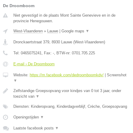
De Droomboom
Niet gevestigd in de plaats Mont Sainte Genevieve en in de
provincie Henegouwen.
West-Vlaanderen
»
Lauwe
|
Google maps
▼
Dronckaertstraat 379
,
8930
Lauwe
(
West-Vlaanderen
)
Tel:
0465075241
, Fax:
-
, BTW-nr:
0701.705.225
E-mail › De Droomboom
Website:
https://m.facebook.com/dedroomboomkdv/
|
Screenshot
▼
Zelfstandige Groepsopvang voor kindjes van 0 tot 3 jaar, onder
toezicht van
▼
Diensten: Kinderopvang, Kinderdagverblijf, Crèche, Groepsopvang
Openingstijden
▼
Laatste facebook posts
▼