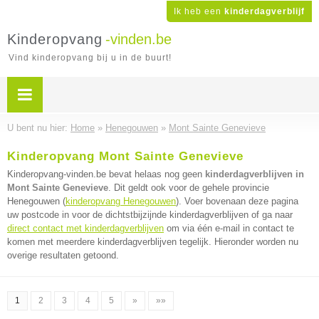
Ik heb een
kinderdagverblijf
Kinderopvang
-vinden.be
Vind kinderopvang bij u in de buurt!
U bent nu hier:
Home
»
Henegouwen
»
Mont Sainte Genevieve
Kinderopvang Mont Sainte Genevieve
Kinderopvang-vinden.be bevat helaas nog geen
kinderdagverblijven in
Mont Sainte Genevieve
. Dit geldt ook voor de gehele provincie
Henegouwen (
kinderopvang Henegouwen
). Voer bovenaan deze pagina
uw postcode in voor de dichtstbijzijnde kinderdagverblijven of ga naar
direct contact met kinderdagverblijven
om via één e-mail in contact te
komen met meerdere kinderdagverblijven tegelijk. Hieronder worden nu
overige resultaten getoond.
1
2
3
4
5
»
»»