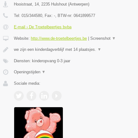
Hooistraat, 14
,
2235
Hulshout
(
Antwerpen
)
Tel:
015/344580
, Fax:
-
, BTW-nr:
0641899577
E-mail › De Troetelbeertjes bvba
Website:
http://www.de-troetelbeertjes.be
|
Screenshot
▼
we zijn een kinderdagverblijf met 14 plaatsjes.
▼
Diensten: kinderopvang 0-3 jaar
Openingstijden
▼
Sociale media: