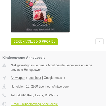
BEKIJK VOLLEDIG PROFIEL
Kinderopvang AnneLoesje
Niet gevestigd in de plaats Mont Sainte Genevieve en in de
provincie Henegouwen.
Antwerpen
»
Loenhout
|
Google maps
▼
Huffelplein 10
,
2990
Loenhout
(
Antwerpen
)
Tel:
0487641696
, Fax:
-
, BTW-nr:
-
E-mail › Kinderopvang AnneLoesje