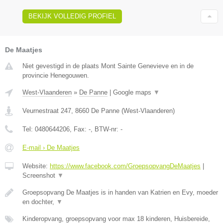
BEKIJK VOLLEDIG PROFIEL
De Maatjes
Niet gevestigd in de plaats Mont Sainte Genevieve en in de
provincie Henegouwen.
West-Vlaanderen
»
De Panne
|
Google maps
▼
Veurnestraat 247
,
8660
De Panne
(
West-Vlaanderen
)
Tel:
0480644206
, Fax:
-
, BTW-nr:
-
E-mail › De Maatjes
Website:
https://www.facebook.com/GroepsopvangDeMaatjes
|
Screenshot
▼
Groepsopvang De Maatjes is in handen van Katrien en Evy, moeder
en dochter,
▼
Kinderopvang, groepsopvang voor max 18 kinderen, Huisbereide,