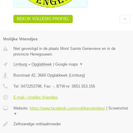
BEKIJK VOLLEDIG PROFIEL
Vrolijke Vriendjes
Niet gevestigd in de plaats Mont Sainte Genevieve en in de
provincie Henegouwen.
Limburg
»
Opglabbeek
|
Google maps
▼
Bosstraat 42
,
3660
Opglabbeek
(
Limburg
)
Tel:
0472253798
, Fax:
-
, BTW-nr:
0651.553.156
E-mail › Vrolijke Vriendjes
Website:
https://www.facebook.com/vrolijkevriendjes/
|
Screenshot
▼
Zelfstandige onthaalmoeder