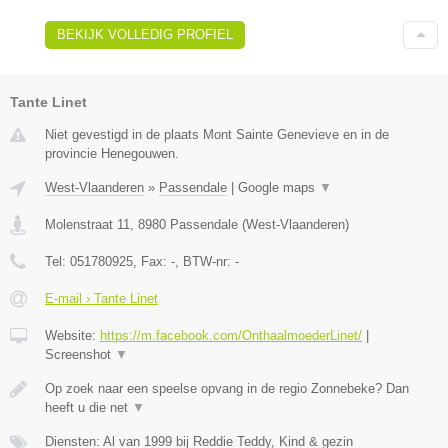
BEKIJK VOLLEDIG PROFIEL
Tante Linet
Niet gevestigd in de plaats Mont Sainte Genevieve en in de
provincie Henegouwen.
West-Vlaanderen
»
Passendale
|
Google maps
▼
Molenstraat 11
,
8980
Passendale
(
West-Vlaanderen
)
Tel:
051780925
, Fax:
-
, BTW-nr:
-
E-mail › Tante Linet
Website:
https://m.facebook.com/OnthaalmoederLinet/
|
Screenshot
▼
Op zoek naar een speelse opvang in de regio Zonnebeke? Dan
heeft u die net
▼
Diensten: Al van 1999 bij Reddie Teddy, Kind & gezin