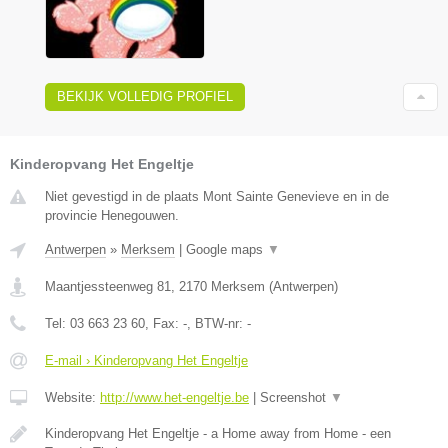
BEKIJK VOLLEDIG PROFIEL
Kinderopvang Het Engeltje
Niet gevestigd in de plaats Mont Sainte Genevieve en in de
provincie Henegouwen.
Antwerpen
»
Merksem
|
Google maps
▼
Maantjessteenweg 81
,
2170
Merksem
(
Antwerpen
)
Tel:
03 663 23 60
, Fax:
-
, BTW-nr:
-
E-mail › Kinderopvang Het Engeltje
Website:
http://www.het-engeltje.be
|
Screenshot
▼
Kinderopvang Het Engeltje - a Home away from Home - een