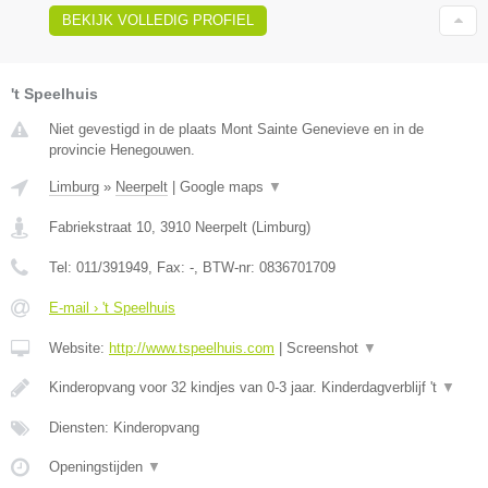
BEKIJK VOLLEDIG PROFIEL
't Speelhuis
Niet gevestigd in de plaats Mont Sainte Genevieve en in de
provincie Henegouwen.
Limburg
»
Neerpelt
|
Google maps
▼
Fabriekstraat 10
,
3910
Neerpelt
(
Limburg
)
Tel:
011/391949
, Fax:
-
, BTW-nr:
0836701709
E-mail › 't Speelhuis
Website:
http://www.tspeelhuis.com
|
Screenshot
▼
Kinderopvang voor 32 kindjes van 0-3 jaar. Kinderdagverblijf 't
▼
Diensten: Kinderopvang
Openingstijden
▼