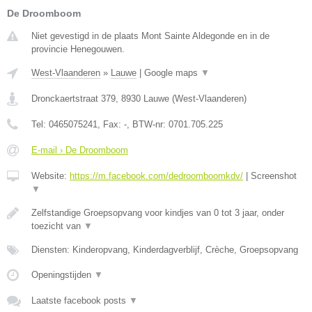
De Droomboom
Niet gevestigd in de plaats Mont Sainte Aldegonde en in de
provincie Henegouwen.
West-Vlaanderen
»
Lauwe
|
Google maps
▼
Dronckaertstraat 379
,
8930
Lauwe
(
West-Vlaanderen
)
Tel:
0465075241
, Fax:
-
, BTW-nr:
0701.705.225
E-mail › De Droomboom
Website:
https://m.facebook.com/dedroomboomkdv/
|
Screenshot
▼
Zelfstandige Groepsopvang voor kindjes van 0 tot 3 jaar, onder
toezicht van
▼
Diensten: Kinderopvang, Kinderdagverblijf, Crèche, Groepsopvang
Openingstijden
▼
Laatste facebook posts
▼