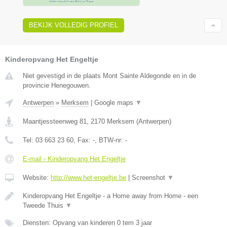
BEKIJK VOLLEDIG PROFIEL
Kinderopvang Het Engeltje
Niet gevestigd in de plaats Mont Sainte Aldegonde en in de
provincie Henegouwen.
Antwerpen
»
Merksem
|
Google maps
▼
Maantjessteenweg 81
,
2170
Merksem
(
Antwerpen
)
Tel:
03 663 23 60
, Fax:
-
, BTW-nr:
-
E-mail › Kinderopvang Het Engeltje
Website:
http://www.het-engeltje.be
|
Screenshot
▼
Kinderopvang Het Engeltje - a Home away from Home - een
Tweede Thuis
▼
Diensten: Opvang van kinderen 0 tem 3 jaar