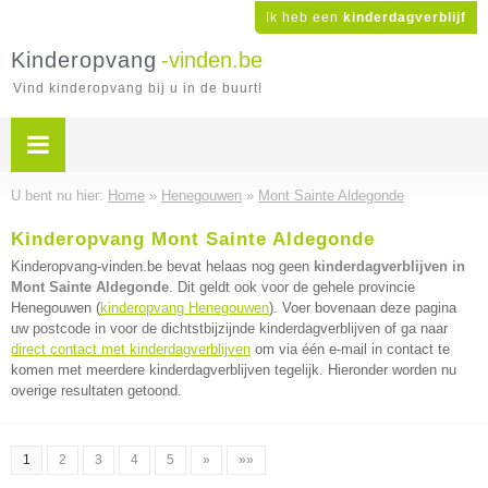
Ik heb een
kinderdagverblijf
Kinderopvang
-vinden.be
Vind kinderopvang bij u in de buurt!
U bent nu hier:
Home
»
Henegouwen
»
Mont Sainte Aldegonde
Kinderopvang Mont Sainte Aldegonde
Kinderopvang-vinden.be bevat helaas nog geen
kinderdagverblijven in
Mont Sainte Aldegonde
. Dit geldt ook voor de gehele provincie
Henegouwen (
kinderopvang Henegouwen
). Voer bovenaan deze pagina
uw postcode in voor de dichtstbijzijnde kinderdagverblijven of ga naar
direct contact met kinderdagverblijven
om via één e-mail in contact te
komen met meerdere kinderdagverblijven tegelijk. Hieronder worden nu
overige resultaten getoond.
1
2
3
4
5
»
»»