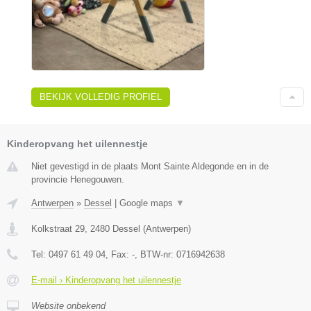
BEKIJK VOLLEDIG PROFIEL
Kinderopvang het uilennestje
Niet gevestigd in de plaats Mont Sainte Aldegonde en in de
provincie Henegouwen.
Antwerpen
»
Dessel
|
Google maps
▼
Kolkstraat 29
,
2480
Dessel
(
Antwerpen
)
Tel:
0497 61 49 04
, Fax:
-
, BTW-nr:
0716942638
E-mail › Kinderopvang het uilennestje
Website onbekend