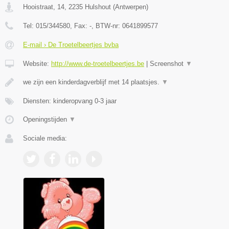
Hooistraat, 14
,
2235
Hulshout
(
Antwerpen
)
Tel:
015/344580
, Fax:
-
, BTW-nr:
0641899577
E-mail › De Troetelbeertjes bvba
Website:
http://www.de-troetelbeertjes.be
|
Screenshot
▼
we zijn een kinderdagverblijf met 14 plaatsjes.
▼
Diensten: kinderopvang 0-3 jaar
Openingstijden
▼
Sociale media: