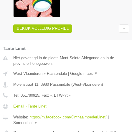
BEKIJK VOLLEDIG PROFIEL
Tante Linet
Niet gevestigd in de plaats Mont Sainte Aldegonde en in de
provincie Henegouwen.
West-Vlaanderen
»
Passendale
|
Google maps
▼
Molenstraat 11
,
8980
Passendale
(
West-Vlaanderen
)
Tel:
051780925
, Fax:
-
, BTW-nr:
-
E-mail › Tante Linet
Website:
https://m.facebook.com/OnthaalmoederLinet/
|
Screenshot
▼