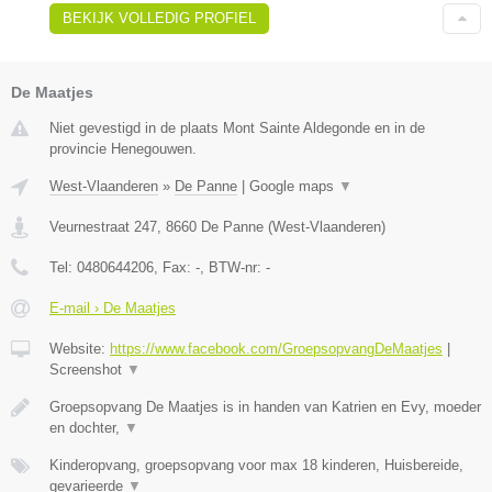
BEKIJK VOLLEDIG PROFIEL
De Maatjes
Niet gevestigd in de plaats Mont Sainte Aldegonde en in de
provincie Henegouwen.
West-Vlaanderen
»
De Panne
|
Google maps
▼
Veurnestraat 247
,
8660
De Panne
(
West-Vlaanderen
)
Tel:
0480644206
, Fax:
-
, BTW-nr:
-
E-mail › De Maatjes
Website:
https://www.facebook.com/GroepsopvangDeMaatjes
|
Screenshot
▼
Groepsopvang De Maatjes is in handen van Katrien en Evy, moeder
en dochter,
▼
Kinderopvang, groepsopvang voor max 18 kinderen, Huisbereide,
gevarieerde
▼