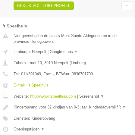
BEKIJK VOLLEDIG PROFIEL
't Speelhuis
Niet gevestigd in de plaats Mont Sainte Aldegonde en in de
provincie Henegouwen.
Limburg
»
Neerpelt
|
Google maps
▼
Fabriekstraat 10
,
3910
Neerpelt
(
Limburg
)
Tel:
011/391949
, Fax:
-
, BTW-nr:
0836701709
E-mail › 't Speelhuis
Website:
http://www.tspeelhuis.com
|
Screenshot
▼
Kinderopvang voor 32 kindjes van 0-3 jaar. Kinderdagverblijf 't
▼
Diensten: Kinderopvang
Openingstijden
▼