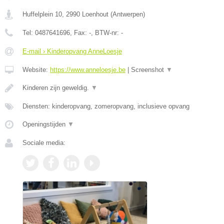
Huffelplein 10
,
2990
Loenhout
(
Antwerpen
)
Tel:
0487641696
, Fax:
-
, BTW-nr:
-
E-mail › Kinderopvang AnneLoesje
Website:
https://www.anneloesje.be
|
Screenshot
▼
Kinderen zijn geweldig.
▼
Diensten: kinderopvang, zomeropvang, inclusieve opvang
Openingstijden
▼
Sociale media: