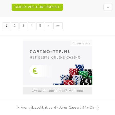
BEKIJK VOLLEDIG PROFIEL
1
2
3
4
5
»
»»
Uw advertentie hier? Mail ons
Ik kwam, ik zocht, ik vond - Julius Caesar / 47 v.Chr. ;)