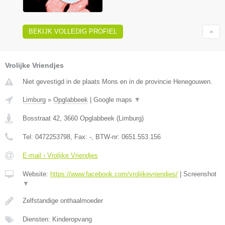
BEKIJK VOLLEDIG PROFIEL
Vrolijke Vriendjes
Niet gevestigd in de plaats Mons en in de provincie Henegouwen.
Limburg
»
Opglabbeek
|
Google maps
▼
Bosstraat 42
,
3660
Opglabbeek
(
Limburg
)
Tel:
0472253798
, Fax:
-
, BTW-nr:
0651.553.156
E-mail › Vrolijke Vriendjes
Website:
https://www.facebook.com/vrolijkevriendjes/
|
Screenshot
▼
Zelfstandige onthaalmoeder
Diensten: Kinderopvang