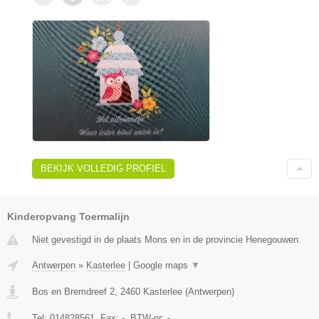
BEKIJK VOLLEDIG PROFIEL
Kinderopvang Toermalijn
Niet gevestigd in de plaats Mons en in de provincie Henegouwen.
Antwerpen
»
Kasterlee
|
Google maps
▼
Bos en Bremdreef 2
,
2460
Kasterlee
(
Antwerpen
)
Tel:
014828561
, Fax:
-
, BTW-nr:
-