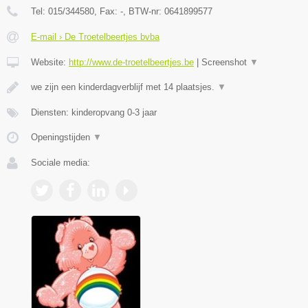
Tel:
015/344580
, Fax:
-
, BTW-nr:
0641899577
E-mail › De Troetelbeertjes bvba
Website:
http://www.de-troetelbeertjes.be
|
Screenshot
▼
we zijn een kinderdagverblijf met 14 plaatsjes.
▼
Diensten: kinderopvang 0-3 jaar
Openingstijden
▼
Sociale media: