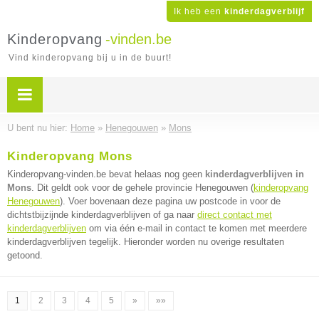
Ik heb een
kinderdagverblijf
Kinderopvang
-vinden.be
Vind kinderopvang bij u in de buurt!
U bent nu hier:
Home
»
Henegouwen
»
Mons
Kinderopvang Mons
Kinderopvang-vinden.be bevat helaas nog geen
kinderdagverblijven in
Mons
. Dit geldt ook voor de gehele provincie Henegouwen (
kinderopvang
Henegouwen
). Voer bovenaan deze pagina uw postcode in voor de
dichtstbijzijnde kinderdagverblijven of ga naar
direct contact met
kinderdagverblijven
om via één e-mail in contact te komen met meerdere
kinderdagverblijven tegelijk. Hieronder worden nu overige resultaten
getoond.
1
2
3
4
5
»
»»