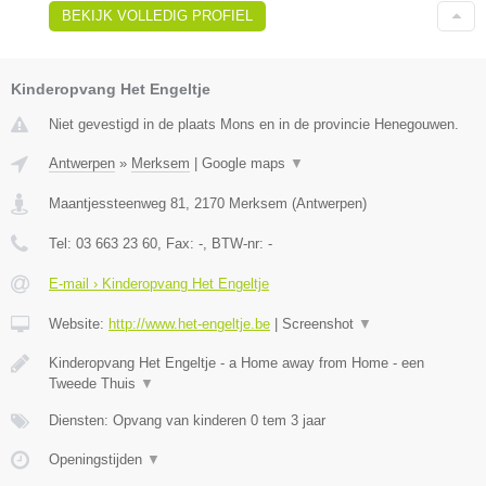
BEKIJK VOLLEDIG PROFIEL
Kinderopvang Het Engeltje
Niet gevestigd in de plaats Mons en in de provincie Henegouwen.
Antwerpen
»
Merksem
|
Google maps
▼
Maantjessteenweg 81
,
2170
Merksem
(
Antwerpen
)
Tel:
03 663 23 60
, Fax:
-
, BTW-nr:
-
E-mail › Kinderopvang Het Engeltje
Website:
http://www.het-engeltje.be
|
Screenshot
▼
Kinderopvang Het Engeltje - a Home away from Home - een
Tweede Thuis
▼
Diensten: Opvang van kinderen 0 tem 3 jaar
Openingstijden
▼