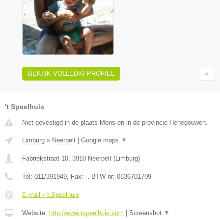
BEKIJK VOLLEDIG PROFIEL
't Speelhuis
Niet gevestigd in de plaats Mons en in de provincie Henegouwen.
Limburg
»
Neerpelt
|
Google maps
▼
Fabriekstraat 10
,
3910
Neerpelt
(
Limburg
)
Tel:
011/391949
, Fax:
-
, BTW-nr:
0836701709
E-mail › 't Speelhuis
Website:
http://www.tspeelhuis.com
|
Screenshot
▼