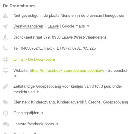
De Droomboom
Niet gevestigd in de plaats Mons en in de provincie Henegouwen.
West-Vlaanderen
»
Lauwe
|
Google maps
▼
Dronckaertstraat 379
,
8930
Lauwe
(
West-Vlaanderen
)
Tel:
0465075241
, Fax:
-
, BTW-nr:
0701.705.225
E-mail › De Droomboom
Website:
https://m.facebook.com/dedroomboomkdv/
|
Screenshot
▼
Zelfstandige Groepsopvang voor kindjes van 0 tot 3 jaar, onder
toezicht van
▼
Diensten: Kinderopvang, Kinderdagverblijf, Crèche, Groepsopvang
Openingstijden
▼
Laatste facebook posts
▼