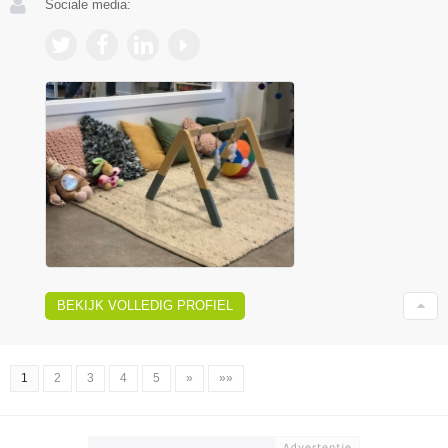
Sociale media:
BEKIJK VOLLEDIG PROFIEL
1
2
3
4
5
»
»»