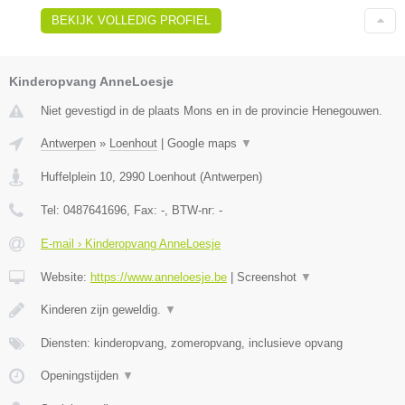
BEKIJK VOLLEDIG PROFIEL
Kinderopvang AnneLoesje
Niet gevestigd in de plaats Mons en in de provincie Henegouwen.
Antwerpen
»
Loenhout
|
Google maps
▼
Huffelplein 10
,
2990
Loenhout
(
Antwerpen
)
Tel:
0487641696
, Fax:
-
, BTW-nr:
-
E-mail › Kinderopvang AnneLoesje
Website:
https://www.anneloesje.be
|
Screenshot
▼
Kinderen zijn geweldig.
▼
Diensten: kinderopvang, zomeropvang, inclusieve opvang
Openingstijden
▼