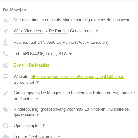
De Maatjes
Niet gevestigd in de plaats Mons en in de provincie Henegouwen.
West-Vlaanderen
»
De Panne
|
Google maps
▼
Veurnestraat 247
,
8660
De Panne
(
West-Vlaanderen
)
Tel:
0480644206
, Fax:
-
, BTW-nr:
-
E-mail › De Maatjes
Website:
https://www.facebook.com/GroepsopvangDeMaatjes
|
Screenshot
▼
Groepsopvang De Maatjes is in handen van Katrien en Evy, moeder
en dochter,
▼
Kinderopvang, groepsopvang voor max 18 kinderen, Huisbereide,
gevarieerde
▼
Openingstijden
▼
Laatste facebook posts
▼