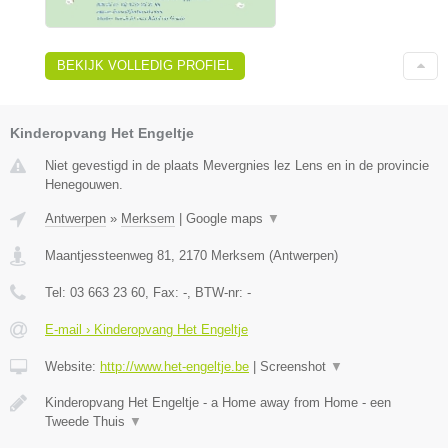
BEKIJK VOLLEDIG PROFIEL
Kinderopvang Het Engeltje
Niet gevestigd in de plaats Mevergnies lez Lens en in de provincie
Henegouwen.
Antwerpen
»
Merksem
|
Google maps
▼
Maantjessteenweg 81
,
2170
Merksem
(
Antwerpen
)
Tel:
03 663 23 60
, Fax:
-
, BTW-nr:
-
E-mail › Kinderopvang Het Engeltje
Website:
http://www.het-engeltje.be
|
Screenshot
▼
Kinderopvang Het Engeltje - a Home away from Home - een
Tweede Thuis
▼