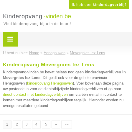
Ik heb een
kinderdagverblijf
Kinderopvang
-vinden.be
Vind kinderopvang bij u in de buurt!
U bent nu hier:
Home
»
Henegouwen
»
Mevergnies lez Lens
Kinderopvang Mevergnies lez Lens
Kinderopvang-vinden.be bevat helaas nog geen
kinderdagverblijven in
Mevergnies lez Lens
. Dit geldt ook voor de gehele provincie
Henegouwen (
kinderopvang Henegouwen
). Voer bovenaan deze pagina
uw postcode in voor de dichtstbijzijnde kinderdagverblijven of ga naar
direct contact met kinderdagverblijven
om via één e-mail in contact te
komen met meerdere kinderdagverblijven tegelijk. Hieronder worden nu
overige resultaten getoond.
1
2
3
4
5
»
»»