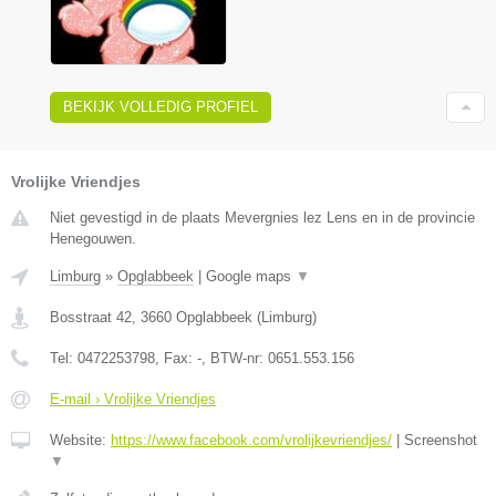
BEKIJK VOLLEDIG PROFIEL
Vrolijke Vriendjes
Niet gevestigd in de plaats Mevergnies lez Lens en in de provincie
Henegouwen.
Limburg
»
Opglabbeek
|
Google maps
▼
Bosstraat 42
,
3660
Opglabbeek
(
Limburg
)
Tel:
0472253798
, Fax:
-
, BTW-nr:
0651.553.156
E-mail › Vrolijke Vriendjes
Website:
https://www.facebook.com/vrolijkevriendjes/
|
Screenshot
▼