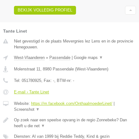
BEKIJK VOLLEDIG PROFIEL
Tante Linet
Niet gevestigd in de plaats Mevergnies lez Lens en in de provincie
Henegouwen.
West-Vlaanderen
»
Passendale
|
Google maps
▼
Molenstraat 11
,
8980
Passendale
(
West-Vlaanderen
)
Tel:
051780925
, Fax:
-
, BTW-nr:
-
E-mail › Tante Linet
Website:
https://m.facebook.com/OnthaalmoederLinet/
|
Screenshot
▼
Op zoek naar een speelse opvang in de regio Zonnebeke? Dan
heeft u die net
▼
Diensten: Al van 1999 bij Reddie Teddy, Kind & gezin