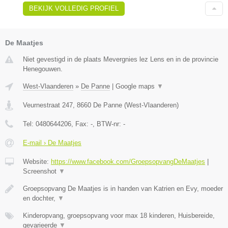
BEKIJK VOLLEDIG PROFIEL
De Maatjes
Niet gevestigd in de plaats Mevergnies lez Lens en in de provincie
Henegouwen.
West-Vlaanderen
»
De Panne
|
Google maps
▼
Veurnestraat 247
,
8660
De Panne
(
West-Vlaanderen
)
Tel:
0480644206
, Fax:
-
, BTW-nr:
-
E-mail › De Maatjes
Website:
https://www.facebook.com/GroepsopvangDeMaatjes
|
Screenshot
▼
Groepsopvang De Maatjes is in handen van Katrien en Evy, moeder
en dochter,
▼
Kinderopvang, groepsopvang voor max 18 kinderen, Huisbereide,
gevarieerde
▼