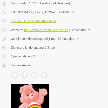
Hooistraat, 14
,
2235
Hulshout
(
Antwerpen
)
Tel:
015/344580
, Fax:
-
, BTW-nr:
0641899577
E-mail › De Troetelbeertjes bvba
Website:
http://www.de-troetelbeertjes.be
|
Screenshot
▼
we zijn een kinderdagverblijf met 14 plaatsjes.
▼
Diensten: kinderopvang 0-3 jaar
Openingstijden
▼
Sociale media: