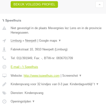
BEKIJK VOLLEDIG PROFIEL
't Speelhuis
Niet gevestigd in de plaats Mevergnies lez Lens en in de provincie
Henegouwen.
Limburg
»
Neerpelt
|
Google maps
▼
Fabriekstraat 10
,
3910
Neerpelt
(
Limburg
)
Tel:
011/391949
, Fax:
-
, BTW-nr:
0836701709
E-mail › 't Speelhuis
Website:
http://www.tspeelhuis.com
|
Screenshot
▼
Kinderopvang voor 32 kindjes van 0-3 jaar. Kinderdagverblijf 't
▼
Diensten: Kinderopvang
Openingstijden
▼