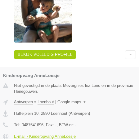
BEKIJK VOLLEDIG PROFIEL
Kinderopvang AnneLoesje
Niet gevestigd in de plaats Mevergnies lez Lens en in de provincie
Henegouwen.
Antwerpen
»
Loenhout
|
Google maps
▼
Huffelplein 10
,
2990
Loenhout
(
Antwerpen
)
Tel:
0487641696
, Fax:
-
, BTW-nr:
-
E-mail › Kinderopvang AnneLoesje