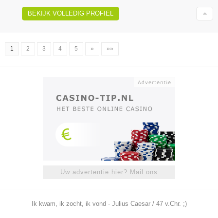
BEKIJK VOLLEDIG PROFIEL
1
2
3
4
5
»
»»
Uw advertentie hier? Mail ons
Ik kwam, ik zocht, ik vond - Julius Caesar / 47 v.Chr. ;)