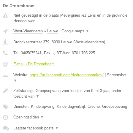
De Droomboom
Niet gevestigd in de plaats Mevergnies lez Lens en in de provincie
Henegouwen.
West-Vlaanderen
»
Lauwe
|
Google maps
▼
Dronckaertstraat 379
,
8930
Lauwe
(
West-Vlaanderen
)
Tel:
0465075241
, Fax:
-
, BTW-nr:
0701.705.225
E-mail › De Droomboom
Website:
https://m.facebook.com/dedroomboomkdv/
|
Screenshot
▼
Zelfstandige Groepsopvang voor kindjes van 0 tot 3 jaar, onder
toezicht van
▼
Diensten: Kinderopvang, Kinderdagverblijf, Crèche, Groepsopvang
Openingstijden
▼
Laatste facebook posts
▼