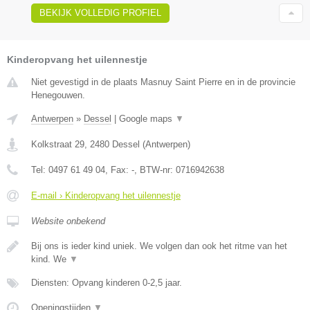
BEKIJK VOLLEDIG PROFIEL
Kinderopvang het uilennestje
Niet gevestigd in de plaats Masnuy Saint Pierre en in de provincie
Henegouwen.
Antwerpen
»
Dessel
|
Google maps
▼
Kolkstraat 29
,
2480
Dessel
(
Antwerpen
)
Tel:
0497 61 49 04
, Fax:
-
, BTW-nr:
0716942638
E-mail › Kinderopvang het uilennestje
Website onbekend
Bij ons is ieder kind uniek. We volgen dan ook het ritme van het
kind. We
▼
Diensten: Opvang kinderen 0-2,5 jaar.
Openingstijden
▼