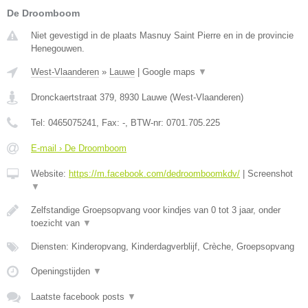
De Droomboom
Niet gevestigd in de plaats Masnuy Saint Pierre en in de provincie
Henegouwen.
West-Vlaanderen
»
Lauwe
|
Google maps
▼
Dronckaertstraat 379
,
8930
Lauwe
(
West-Vlaanderen
)
Tel:
0465075241
, Fax:
-
, BTW-nr:
0701.705.225
E-mail › De Droomboom
Website:
https://m.facebook.com/dedroomboomkdv/
|
Screenshot
▼
Zelfstandige Groepsopvang voor kindjes van 0 tot 3 jaar, onder
toezicht van
▼
Diensten: Kinderopvang, Kinderdagverblijf, Crèche, Groepsopvang
Openingstijden
▼
Laatste facebook posts
▼