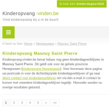
Ik heb een
kinderdagverblijf
Kinderopvang
-vinden.be
Vind kinderopvang bij u in de buurt!
U bent nu hier:
Home
»
Henegouwen
»
Masnuy Saint Pierre
Kinderopvang Masnuy Saint Pierre
Kinderopvang-vinden.be bevat helaas nog geen
kinderdagverblijven in
Masnuy Saint Pierre
. Dit geldt ook voor de gehele provincie
Henegouwen (
kinderopvang Henegouwen
). Voer bovenaan deze pagina
uw postcode in voor de dichtstbijzijnde kinderdagverblijven of ga naar
direct contact met kinderdagverblijven
om via één e-mail in contact te
komen met meerdere kinderdagverblijven tegelijk. Hieronder worden nu
overige resultaten getoond.
1
2
3
4
5
»
»»