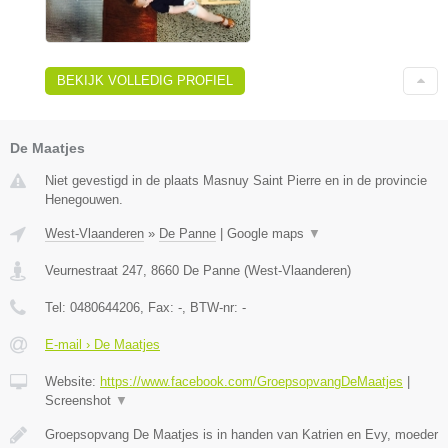
BEKIJK VOLLEDIG PROFIEL
De Maatjes
Niet gevestigd in de plaats Masnuy Saint Pierre en in de provincie
Henegouwen.
West-Vlaanderen
»
De Panne
|
Google maps
▼
Veurnestraat 247
,
8660
De Panne
(
West-Vlaanderen
)
Tel:
0480644206
, Fax:
-
, BTW-nr:
-
E-mail › De Maatjes
Website:
https://www.facebook.com/GroepsopvangDeMaatjes
|
Screenshot
▼
Groepsopvang De Maatjes is in handen van Katrien en Evy, moeder