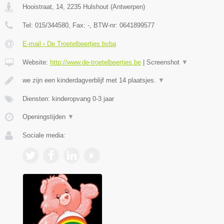
Hooistraat, 14
,
2235
Hulshout
(
Antwerpen
)
Tel:
015/344580
, Fax:
-
, BTW-nr:
0641899577
E-mail › De Troetelbeertjes bvba
Website:
http://www.de-troetelbeertjes.be
|
Screenshot
▼
we zijn een kinderdagverblijf met 14 plaatsjes.
▼
Diensten: kinderopvang 0-3 jaar
Openingstijden
▼
Sociale media: