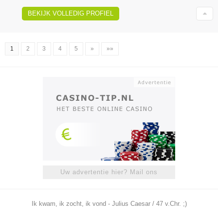
BEKIJK VOLLEDIG PROFIEL
1
2
3
4
5
»
»»
Uw advertentie hier? Mail ons
Ik kwam, ik zocht, ik vond - Julius Caesar / 47 v.Chr. ;)