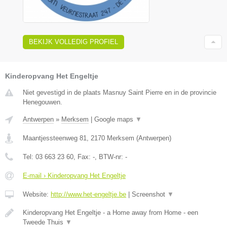
BEKIJK VOLLEDIG PROFIEL
Kinderopvang Het Engeltje
Niet gevestigd in de plaats Masnuy Saint Pierre en in de provincie
Henegouwen.
Antwerpen
»
Merksem
|
Google maps
▼
Maantjessteenweg 81
,
2170
Merksem
(
Antwerpen
)
Tel:
03 663 23 60
, Fax:
-
, BTW-nr:
-
E-mail › Kinderopvang Het Engeltje
Website:
http://www.het-engeltje.be
|
Screenshot
▼
Kinderopvang Het Engeltje - a Home away from Home - een
Tweede Thuis
▼