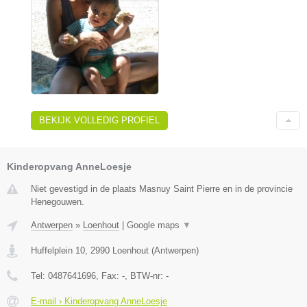
BEKIJK VOLLEDIG PROFIEL
Kinderopvang AnneLoesje
Niet gevestigd in de plaats Masnuy Saint Pierre en in de provincie
Henegouwen.
Antwerpen
»
Loenhout
|
Google maps
▼
Huffelplein 10
,
2990
Loenhout
(
Antwerpen
)
Tel:
0487641696
, Fax:
-
, BTW-nr:
-
E-mail › Kinderopvang AnneLoesje