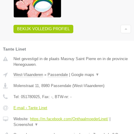
BEKIJK VOLLEDIG PROFIEL
Tante Linet
Niet gevestigd in de plaats Masnuy Saint Pierre en in de provincie
Henegouwen.
West-Vlaanderen
»
Passendale
|
Google maps
▼
Molenstraat 11
,
8980
Passendale
(
West-Vlaanderen
)
Tel:
051780925
, Fax:
-
, BTW-nr:
-
E-mail › Tante Linet
Website:
https://m.facebook.com/OnthaalmoederLinet/
|
Screenshot
▼