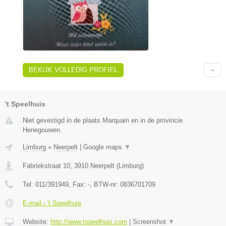
BEKIJK VOLLEDIG PROFIEL
't Speelhuis
Niet gevestigd in de plaats Marquain en in de provincie
Henegouwen.
Limburg
»
Neerpelt
|
Google maps
▼
Fabriekstraat 10
,
3910
Neerpelt
(
Limburg
)
Tel:
011/391949
, Fax:
-
, BTW-nr:
0836701709
E-mail › 't Speelhuis
Website:
http://www.tspeelhuis.com
|
Screenshot
▼