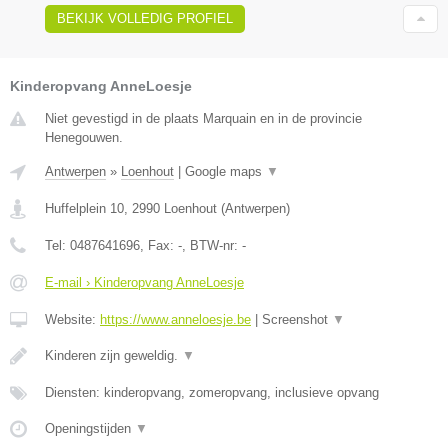
BEKIJK VOLLEDIG PROFIEL
Kinderopvang AnneLoesje
Niet gevestigd in de plaats Marquain en in de provincie
Henegouwen.
Antwerpen
»
Loenhout
|
Google maps
▼
Huffelplein 10
,
2990
Loenhout
(
Antwerpen
)
Tel:
0487641696
, Fax:
-
, BTW-nr:
-
E-mail › Kinderopvang AnneLoesje
Website:
https://www.anneloesje.be
|
Screenshot
▼
Kinderen zijn geweldig.
▼
Diensten: kinderopvang, zomeropvang, inclusieve opvang
Openingstijden
▼