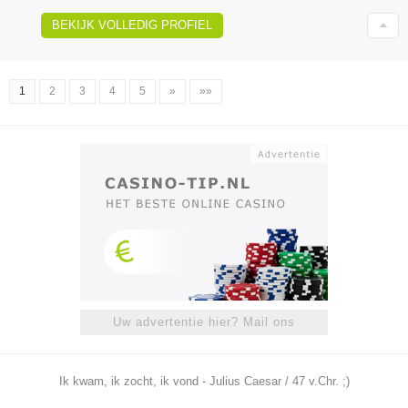
BEKIJK VOLLEDIG PROFIEL
1
2
3
4
5
»
»»
Uw advertentie hier? Mail ons
Ik kwam, ik zocht, ik vond - Julius Caesar / 47 v.Chr. ;)