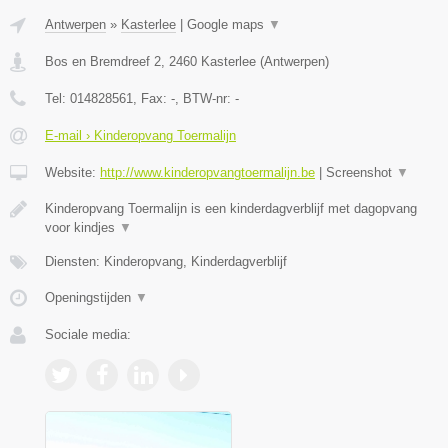
Antwerpen
»
Kasterlee
|
Google maps
▼
Bos en Bremdreef 2
,
2460
Kasterlee
(
Antwerpen
)
Tel:
014828561
, Fax:
-
, BTW-nr:
-
E-mail › Kinderopvang Toermalijn
Website:
http://www.kinderopvangtoermalijn.be
|
Screenshot
▼
Kinderopvang Toermalijn is een kinderdagverblijf met dagopvang
voor kindjes
▼
Diensten: Kinderopvang, Kinderdagverblijf
Openingstijden
▼
Sociale media: