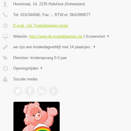
Hooistraat, 14
,
2235
Hulshout
(
Antwerpen
)
Tel:
015/344580
, Fax:
-
, BTW-nr:
0641899577
E-mail › De Troetelbeertjes bvba
Website:
http://www.de-troetelbeertjes.be
|
Screenshot
▼
we zijn een kinderdagverblijf met 14 plaatsjes.
▼
Diensten: kinderopvang 0-3 jaar
Openingstijden
▼
Sociale media: