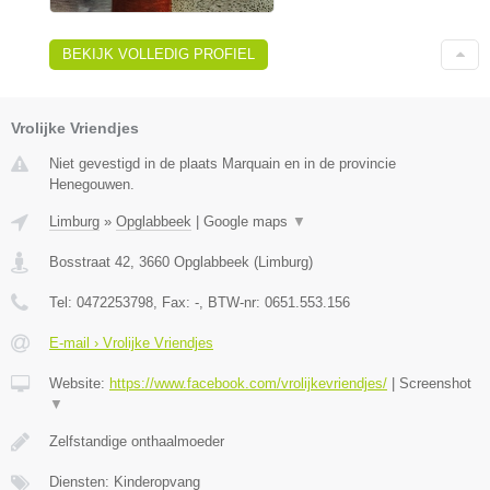
BEKIJK VOLLEDIG PROFIEL
Vrolijke Vriendjes
Niet gevestigd in de plaats Marquain en in de provincie
Henegouwen.
Limburg
»
Opglabbeek
|
Google maps
▼
Bosstraat 42
,
3660
Opglabbeek
(
Limburg
)
Tel:
0472253798
, Fax:
-
, BTW-nr:
0651.553.156
E-mail › Vrolijke Vriendjes
Website:
https://www.facebook.com/vrolijkevriendjes/
|
Screenshot
▼
Zelfstandige onthaalmoeder
Diensten: Kinderopvang