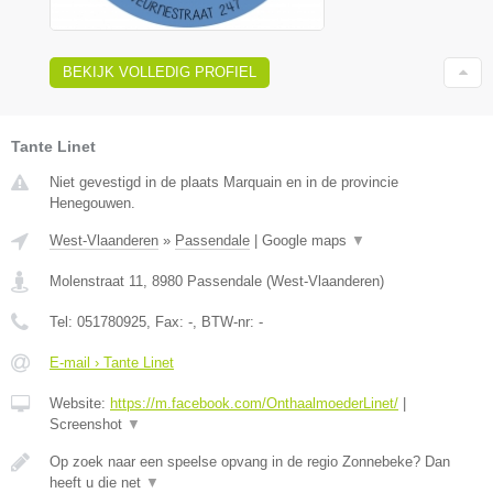
BEKIJK VOLLEDIG PROFIEL
Tante Linet
Niet gevestigd in de plaats Marquain en in de provincie
Henegouwen.
West-Vlaanderen
»
Passendale
|
Google maps
▼
Molenstraat 11
,
8980
Passendale
(
West-Vlaanderen
)
Tel:
051780925
, Fax:
-
, BTW-nr:
-
E-mail › Tante Linet
Website:
https://m.facebook.com/OnthaalmoederLinet/
|
Screenshot
▼
Op zoek naar een speelse opvang in de regio Zonnebeke? Dan
heeft u die net
▼