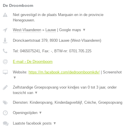
De Droomboom
Niet gevestigd in de plaats Marquain en in de provincie
Henegouwen.
West-Vlaanderen
»
Lauwe
|
Google maps
▼
Dronckaertstraat 379
,
8930
Lauwe
(
West-Vlaanderen
)
Tel:
0465075241
, Fax:
-
, BTW-nr:
0701.705.225
E-mail › De Droomboom
Website:
https://m.facebook.com/dedroomboomkdv/
|
Screenshot
▼
Zelfstandige Groepsopvang voor kindjes van 0 tot 3 jaar, onder
toezicht van
▼
Diensten: Kinderopvang, Kinderdagverblijf, Crèche, Groepsopvang
Openingstijden
▼
Laatste facebook posts
▼