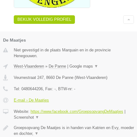
BEKIJK VOLLEDIG PROFIEL
De Maatjes
Niet gevestigd in de plaats Marquain en in de provincie
Henegouwen.
West-Vlaanderen
»
De Panne
|
Google maps
▼
Veurnestraat 247
,
8660
De Panne
(
West-Vlaanderen
)
Tel:
0480644206
, Fax:
-
, BTW-nr:
-
E-mail › De Maatjes
Website:
https://www.facebook.com/GroepsopvangDeMaatjes
|
Screenshot
▼
Groepsopvang De Maatjes is in handen van Katrien en Evy, moeder
en dochter,
▼