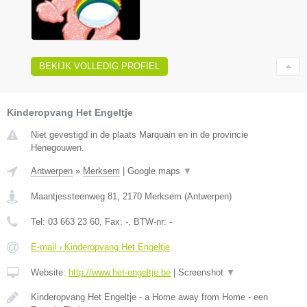
BEKIJK VOLLEDIG PROFIEL
Kinderopvang Het Engeltje
Niet gevestigd in de plaats Marquain en in de provincie
Henegouwen.
Antwerpen
»
Merksem
|
Google maps
▼
Maantjessteenweg 81
,
2170
Merksem
(
Antwerpen
)
Tel:
03 663 23 60
, Fax:
-
, BTW-nr:
-
E-mail › Kinderopvang Het Engeltje
Website:
http://www.het-engeltje.be
|
Screenshot
▼
Kinderopvang Het Engeltje - a Home away from Home - een