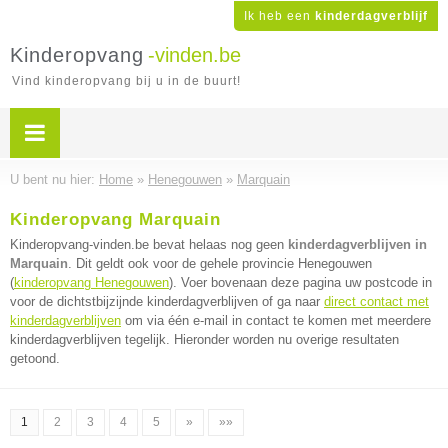
Ik heb een
kinderdagverblijf
Kinderopvang
-vinden.be
Vind kinderopvang bij u in de buurt!
U bent nu hier:
Home
»
Henegouwen
»
Marquain
Kinderopvang Marquain
Kinderopvang-vinden.be bevat helaas nog geen
kinderdagverblijven in
Marquain
. Dit geldt ook voor de gehele provincie Henegouwen
(
kinderopvang Henegouwen
). Voer bovenaan deze pagina uw postcode in
voor de dichtstbijzijnde kinderdagverblijven of ga naar
direct contact met
kinderdagverblijven
om via één e-mail in contact te komen met meerdere
kinderdagverblijven tegelijk. Hieronder worden nu overige resultaten
getoond.
1
2
3
4
5
»
»»