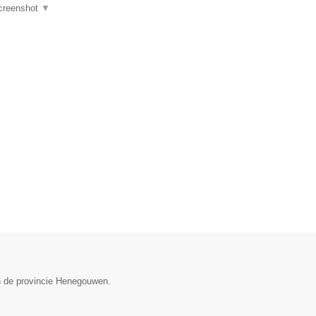
creenshot
▼
n de provincie Henegouwen.