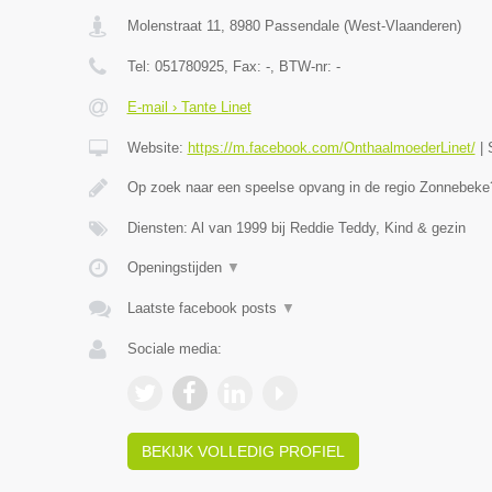
Molenstraat 11
,
8980
Passendale
(
West-Vlaanderen
)
Tel:
051780925
, Fax:
-
, BTW-nr:
-
E-mail › Tante Linet
Website:
https://m.facebook.com/OnthaalmoederLinet/
|
Op zoek naar een speelse opvang in de regio Zonnebeke?
Diensten: Al van 1999 bij Reddie Teddy, Kind & gezin
Openingstijden
▼
Laatste facebook posts
▼
Sociale media:
BEKIJK VOLLEDIG PROFIEL