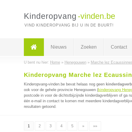
Kinderopvang
-vinden.be
VIND KINDEROPVANG BIJ U IN DE BUURT!
Nieuws
Zoeken
Contact
U bent nu hier:
Home
»
Henegouwen
»
Marche lez Ecaussinne
Kinderopvang Marche lez Ecaussi
Kinderopvang-vinden.be bevat helaas nog geen
kinderdagverb
ook voor de gehele provincie Henegouwen (
kinderopvang Hene
postcode in voor de dichtstbijzijnde kinderdagverblijven of ga 
één e-mail in contact te komen met meerdere kinderdagverblijve
resultaten getoond.
1
2
3
4
5
»
»»