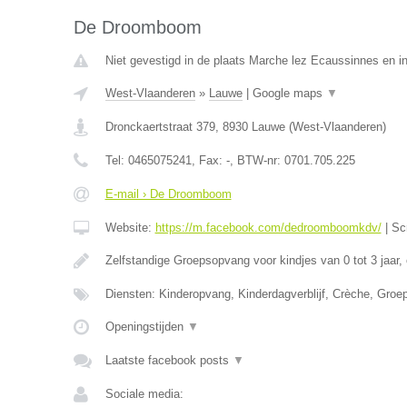
De Droomboom
Niet gevestigd in de plaats Marche lez Ecaussinnes en i
West-Vlaanderen
»
Lauwe
|
Google maps
▼
Dronckaertstraat 379
,
8930
Lauwe
(
West-Vlaanderen
)
Tel:
0465075241
, Fax:
-
, BTW-nr:
0701.705.225
E-mail › De Droomboom
Website:
https://m.facebook.com/dedroomboomkdv/
|
Sc
Zelfstandige Groepsopvang voor kindjes van 0 tot 3 jaar,
Diensten: Kinderopvang, Kinderdagverblijf, Crèche, Gro
Openingstijden
▼
Laatste facebook posts
▼
Sociale media: