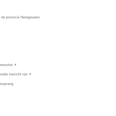
n de provincie Henegouwen.
reenshot
▼
 onder toezicht van
▼
epsopvang