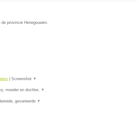
n de provincie Henegouwen.
tjes
|
Screenshot
▼
vy, moeder en dochter,
▼
bereide, gevarieerde
▼