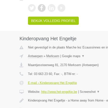
BEKIJK VOLLEDIG PROFIEL
Kinderopvang Het Engeltje
Niet gevestigd in de plaats Marche lez Ecaussinnes en i
Antwerpen
»
Merksem
|
Google maps
▼
Maantjessteenweg 81
,
2170
Merksem
(
Antwerpen
)
Tel:
03 663 23 60
, Fax:
-
, BTW-nr:
-
E-mail › Kinderopvang Het Engeltje
Website:
http://www.het-engeltje.be
|
Screenshot
▼
Kinderopvang Het Engeltje - a Home away from Home - 