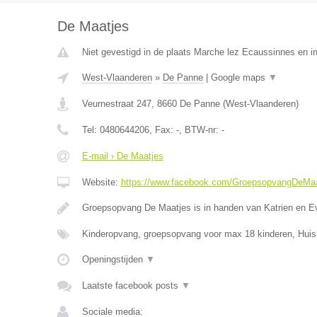
De Maatjes
Niet gevestigd in de plaats Marche lez Ecaussinnes en i
West-Vlaanderen
»
De Panne
|
Google maps
▼
Veurnestraat 247
,
8660
De Panne
(
West-Vlaanderen
)
Tel:
0480644206
, Fax:
-
, BTW-nr:
-
E-mail › De Maatjes
Website:
https://www.facebook.com/GroepsopvangDeMaa
Groepsopvang De Maatjes is in handen van Katrien en E
Kinderopvang, groepsopvang voor max 18 kinderen, Huis
Openingstijden
▼
Laatste facebook posts
▼
Sociale media: