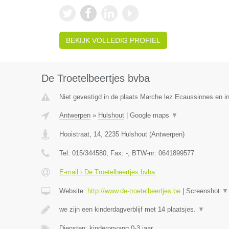
BEKIJK VOLLEDIG PROFIEL
De Troetelbeertjes bvba
Niet gevestigd in de plaats Marche lez Ecaussinnes en i
Antwerpen
»
Hulshout
|
Google maps
▼
Hooistraat, 14
,
2235
Hulshout
(
Antwerpen
)
Tel:
015/344580
, Fax:
-
, BTW-nr:
0641899577
E-mail › De Troetelbeertjes bvba
Website:
http://www.de-troetelbeertjes.be
|
Screenshot
▼
we zijn een kinderdagverblijf met 14 plaatsjes.
▼
Diensten: kinderopvang 0-3 jaar