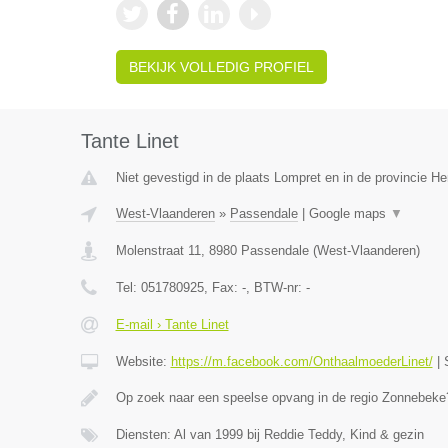
BEKIJK VOLLEDIG PROFIEL
Tante Linet
Niet gevestigd in de plaats Lompret en in de provincie 
West-Vlaanderen
»
Passendale
|
Google maps
▼
Molenstraat 11
,
8980
Passendale
(
West-Vlaanderen
)
Tel:
051780925
, Fax:
-
, BTW-nr:
-
E-mail › Tante Linet
Website:
https://m.facebook.com/OnthaalmoederLinet/
|
Op zoek naar een speelse opvang in de regio Zonnebeke?
Diensten: Al van 1999 bij Reddie Teddy, Kind & gezin