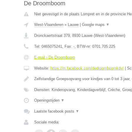
De Droomboom
Niet gevestigd in de plaats Lompret en in de provincie 
West-Vlaanderen
»
Lauwe
|
Google maps
▼
Dronckaertstraat 379
,
8930
Lauwe
(
West-Vlaanderen
)
Tel:
0465075241
, Fax:
-
, BTW-nr:
0701.705.225
E-mail › De Droomboom
Website:
https://m.facebook.com/dedroomboomkdv/
|
Sc
Zelfstandige Groepsopvang voor kindjes van 0 tot 3 jaar,
Diensten: Kinderopvang, Kinderdagverblijf, Crèche, Gro
Openingstijden
▼
Laatste facebook posts
▼
Sociale media: