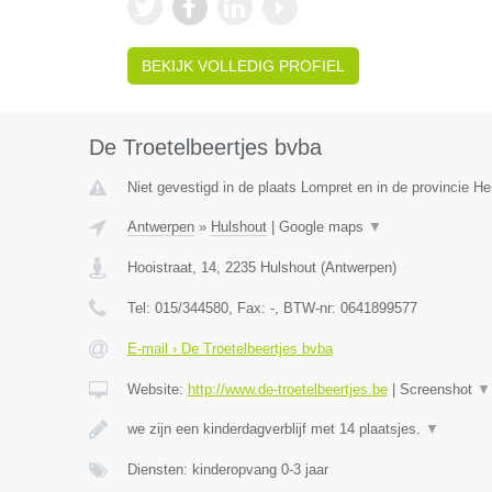
BEKIJK VOLLEDIG PROFIEL
De Troetelbeertjes bvba
Niet gevestigd in de plaats Lompret en in de provincie 
Antwerpen
»
Hulshout
|
Google maps
▼
Hooistraat, 14
,
2235
Hulshout
(
Antwerpen
)
Tel:
015/344580
, Fax:
-
, BTW-nr:
0641899577
E-mail › De Troetelbeertjes bvba
Website:
http://www.de-troetelbeertjes.be
|
Screenshot
▼
we zijn een kinderdagverblijf met 14 plaatsjes.
▼
Diensten: kinderopvang 0-3 jaar