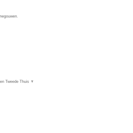
Henegouwen.
een Tweede Thuis
▼