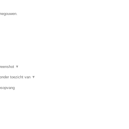
Henegouwen.
reenshot
▼
 onder toezicht van
▼
epsopvang