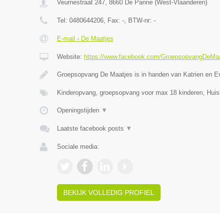
Veurnestraat 247
,
8660
De Panne
(
West-Vlaanderen
)
Tel:
0480644206
, Fax:
-
, BTW-nr:
-
E-mail › De Maatjes
Website:
https://www.facebook.com/GroepsopvangDeMaa
Groepsopvang De Maatjes is in handen van Katrien en E
Kinderopvang, groepsopvang voor max 18 kinderen, Huis
Openingstijden
▼
Laatste facebook posts
▼
Sociale media:
BEKIJK VOLLEDIG PROFIEL