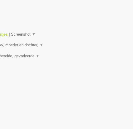
tjes
|
Screenshot
▼
vy, moeder en dochter,
▼
bereide, gevarieerde
▼