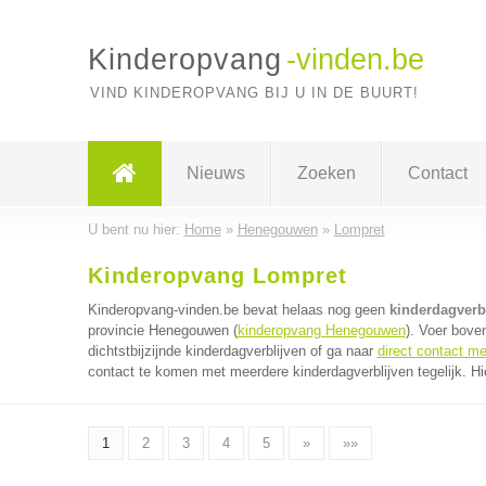
Kinderopvang
-vinden.be
VIND KINDEROPVANG BIJ U IN DE BUURT!
Nieuws
Zoeken
Contact
U bent nu hier:
Home
»
Henegouwen
»
Lompret
Kinderopvang Lompret
Kinderopvang-vinden.be bevat helaas nog geen
kinderdagverb
provincie Henegouwen (
kinderopvang Henegouwen
). Voer bove
dichtstbijzijnde kinderdagverblijven of ga naar
direct contact me
contact te komen met meerdere kinderdagverblijven tegelijk. Hi
1
2
3
4
5
»
»»