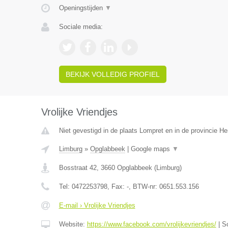
Openingstijden
▼
Sociale media:
BEKIJK VOLLEDIG PROFIEL
Vrolijke Vriendjes
Niet gevestigd in de plaats Lompret en in de provincie 
Limburg
»
Opglabbeek
|
Google maps
▼
Bosstraat 42
,
3660
Opglabbeek
(
Limburg
)
Tel:
0472253798
, Fax:
-
, BTW-nr:
0651.553.156
E-mail › Vrolijke Vriendjes
Website:
https://www.facebook.com/vrolijkevriendjes/
|
S