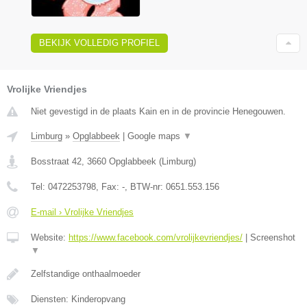
BEKIJK VOLLEDIG PROFIEL
Vrolijke Vriendjes
Niet gevestigd in de plaats Kain en in de provincie Henegouwen.
Limburg
»
Opglabbeek
|
Google maps
▼
Bosstraat 42
,
3660
Opglabbeek
(
Limburg
)
Tel:
0472253798
, Fax:
-
, BTW-nr:
0651.553.156
E-mail › Vrolijke Vriendjes
Website:
https://www.facebook.com/vrolijkevriendjes/
|
Screenshot
▼
Zelfstandige onthaalmoeder
Diensten: Kinderopvang