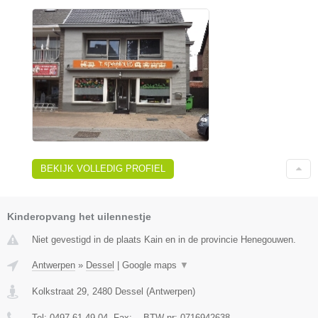
BEKIJK VOLLEDIG PROFIEL
Kinderopvang het uilennestje
Niet gevestigd in de plaats Kain en in de provincie Henegouwen.
Antwerpen
»
Dessel
|
Google maps
▼
Kolkstraat 29
,
2480
Dessel
(
Antwerpen
)
Tel:
0497 61 49 04
, Fax:
-
, BTW-nr:
0716942638