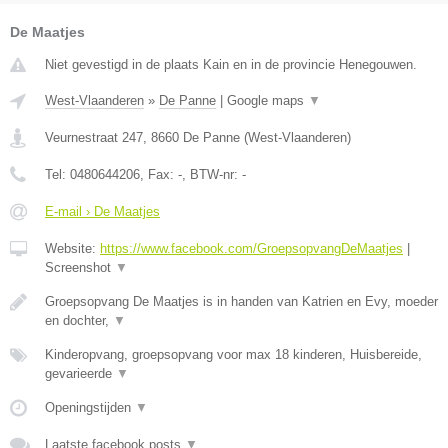
De Maatjes
Niet gevestigd in de plaats Kain en in de provincie Henegouwen.
West-Vlaanderen
»
De Panne
|
Google maps
▼
Veurnestraat 247
,
8660
De Panne
(
West-Vlaanderen
)
Tel:
0480644206
, Fax:
-
, BTW-nr:
-
E-mail › De Maatjes
Website:
https://www.facebook.com/GroepsopvangDeMaatjes
|
Screenshot
▼
Groepsopvang De Maatjes is in handen van Katrien en Evy, moeder
en dochter,
▼
Kinderopvang, groepsopvang voor max 18 kinderen, Huisbereide,
gevarieerde
▼
Openingstijden
▼
Laatste facebook posts
▼