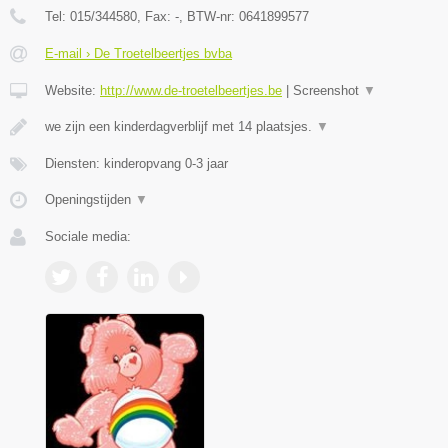
Tel:
015/344580
, Fax:
-
, BTW-nr:
0641899577
E-mail › De Troetelbeertjes bvba
Website:
http://www.de-troetelbeertjes.be
|
Screenshot
▼
we zijn een kinderdagverblijf met 14 plaatsjes.
▼
Diensten: kinderopvang 0-3 jaar
Openingstijden
▼
Sociale media: