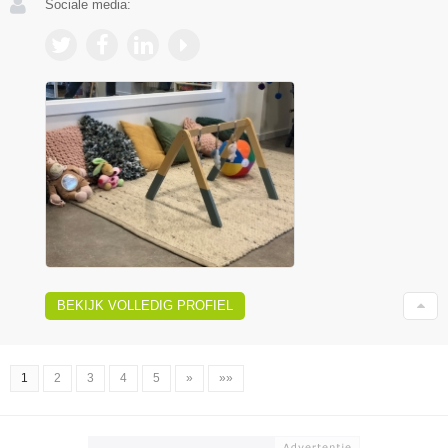
Sociale media:
BEKIJK VOLLEDIG PROFIEL
1
2
3
4
5
»
»»