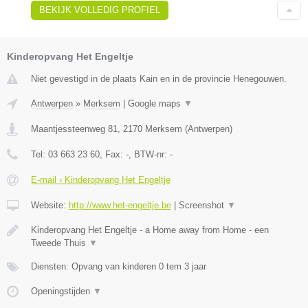
BEKIJK VOLLEDIG PROFIEL
Kinderopvang Het Engeltje
Niet gevestigd in de plaats Kain en in de provincie Henegouwen.
Antwerpen
»
Merksem
|
Google maps
▼
Maantjessteenweg 81
,
2170
Merksem
(
Antwerpen
)
Tel:
03 663 23 60
, Fax:
-
, BTW-nr:
-
E-mail › Kinderopvang Het Engeltje
Website:
http://www.het-engeltje.be
|
Screenshot
▼
Kinderopvang Het Engeltje - a Home away from Home - een
Tweede Thuis
▼
Diensten: Opvang van kinderen 0 tem 3 jaar
Openingstijden
▼