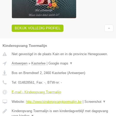
BEKIJK VOLLEDIG PROFIEL
Kinderopvang Toermalijn
Niet gevestigd in de plaats Kain en in de provincie Henegouwen.
Antwerpen
»
Kasterlee
|
Google maps
▼
Bos en Bremdreef 2
,
2460
Kasterlee
(
Antwerpen
)
Tel:
014828561
, Fax:
-
, BTW-nr:
-
E-mail › Kinderopvang Toermalijn
Website:
http://www.kinderopvangtoermalijn.be
|
Screenshot
▼
Kinderopvang Toermalijn is een kinderdagverblijf met dagopvang
voor kindjes
▼