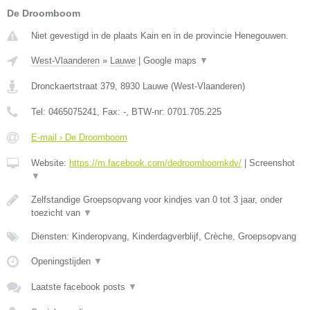
De Droomboom
Niet gevestigd in de plaats Kain en in de provincie Henegouwen.
West-Vlaanderen
»
Lauwe
|
Google maps
▼
Dronckaertstraat 379
,
8930
Lauwe
(
West-Vlaanderen
)
Tel:
0465075241
, Fax:
-
, BTW-nr:
0701.705.225
E-mail › De Droomboom
Website:
https://m.facebook.com/dedroomboomkdv/
|
Screenshot
▼
Zelfstandige Groepsopvang voor kindjes van 0 tot 3 jaar, onder
toezicht van
▼
Diensten: Kinderopvang, Kinderdagverblijf, Crèche, Groepsopvang
Openingstijden
▼
Laatste facebook posts
▼