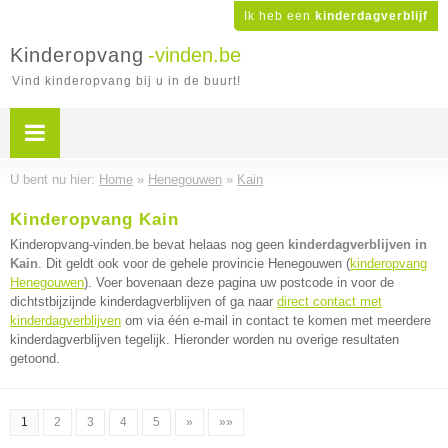
Ik heb een
kinderdagverblijf
Kinderopvang
-vinden.be
Vind kinderopvang bij u in de buurt!
U bent nu hier:
Home
»
Henegouwen
»
Kain
Kinderopvang Kain
Kinderopvang-vinden.be bevat helaas nog geen
kinderdagverblijven in
Kain
. Dit geldt ook voor de gehele provincie Henegouwen (
kinderopvang
Henegouwen
). Voer bovenaan deze pagina uw postcode in voor de
dichtstbijzijnde kinderdagverblijven of ga naar
direct contact met
kinderdagverblijven
om via één e-mail in contact te komen met meerdere
kinderdagverblijven tegelijk. Hieronder worden nu overige resultaten
getoond.
1
2
3
4
5
»
»»