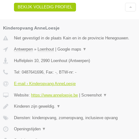
BEKIJK VOLLEDIG PROFIEL
Kinderopvang AnneLoesje
Niet gevestigd in de plaats Kain en in de provincie Henegouwen.
Antwerpen
»
Loenhout
|
Google maps
▼
Huffelplein 10
,
2990
Loenhout
(
Antwerpen
)
Tel:
0487641696
, Fax:
-
, BTW-nr:
-
E-mail › Kinderopvang AnneLoesje
Website:
https://www.anneloesje.be
|
Screenshot
▼
Kinderen zijn geweldig.
▼
Diensten: kinderopvang, zomeropvang, inclusieve opvang
Openingstijden
▼