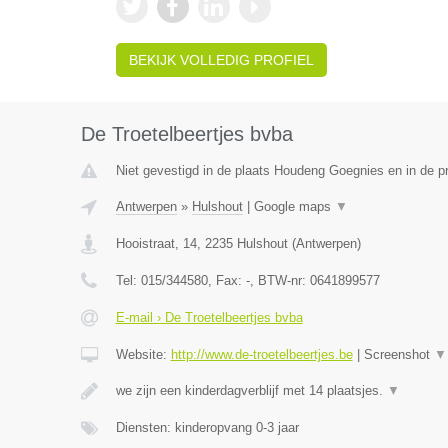
BEKIJK VOLLEDIG PROFIEL
De Troetelbeertjes bvba
Niet gevestigd in de plaats Houdeng Goegnies en in de 
Antwerpen
»
Hulshout
|
Google maps
▼
Hooistraat, 14
,
2235
Hulshout
(
Antwerpen
)
Tel:
015/344580
, Fax:
-
, BTW-nr:
0641899577
E-mail › De Troetelbeertjes bvba
Website:
http://www.de-troetelbeertjes.be
|
Screenshot
▼
we zijn een kinderdagverblijf met 14 plaatsjes.
▼
Diensten: kinderopvang 0-3 jaar