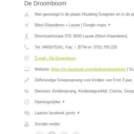
De Droomboom
Niet gevestigd in de plaats Houdeng Goegnies en in de 
West-Vlaanderen
»
Lauwe
|
Google maps
▼
Dronckaertstraat 379
,
8930
Lauwe
(
West-Vlaanderen
)
Tel:
0465075241
, Fax:
-
, BTW-nr:
0701.705.225
E-mail › De Droomboom
Website:
https://m.facebook.com/dedroomboomkdv/
|
Sc
Zelfstandige Groepsopvang voor kindjes van 0 tot 3 jaar,
Diensten: Kinderopvang, Kinderdagverblijf, Crèche, Gro
Openingstijden
▼
Laatste facebook posts
▼
Sociale media: