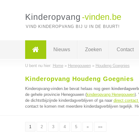
Kinderopvang
-vinden.be
VIND KINDEROPVANG BIJ U IN DE BUURT!
Nieuws
Zoeken
Contact
U bent nu hier:
Home
»
Henegouwen
»
Houdeng Goegnies
Kinderopvang Houdeng Goegnies
Kinderopvang-vinden.be bevat helaas nog geen
kinderdagverb
de gehele provincie Henegouwen (
kinderopvang Henegouwen
).
de dichtstbijzijnde kinderdagverblijven of ga naar
direct contact
contact te komen met meerdere kinderdagverblijven tegelijk. Hi
1
2
3
4
5
»
»»