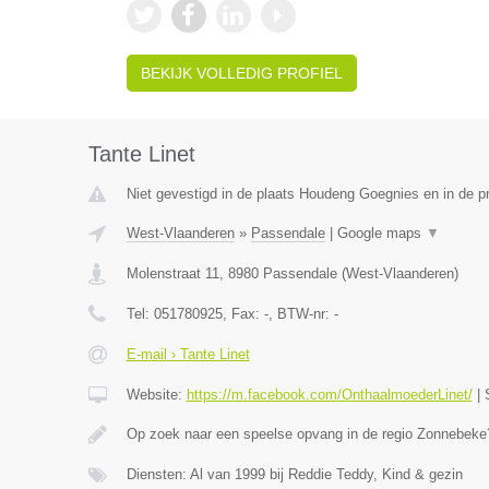
BEKIJK VOLLEDIG PROFIEL
Tante Linet
Niet gevestigd in de plaats Houdeng Goegnies en in de 
West-Vlaanderen
»
Passendale
|
Google maps
▼
Molenstraat 11
,
8980
Passendale
(
West-Vlaanderen
)
Tel:
051780925
, Fax:
-
, BTW-nr:
-
E-mail › Tante Linet
Website:
https://m.facebook.com/OnthaalmoederLinet/
|
Op zoek naar een speelse opvang in de regio Zonnebeke?
Diensten: Al van 1999 bij Reddie Teddy, Kind & gezin