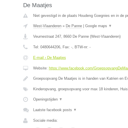
De Maatjes
Niet gevestigd in de plaats Houdeng Goegnies en in de 
West-Vlaanderen
»
De Panne
|
Google maps
▼
Veurnestraat 247
,
8660
De Panne
(
West-Vlaanderen
)
Tel:
0480644206
, Fax:
-
, BTW-nr:
-
E-mail › De Maatjes
Website:
https://www.facebook.com/GroepsopvangDeMaa
Groepsopvang De Maatjes is in handen van Katrien en E
Kinderopvang, groepsopvang voor max 18 kinderen, Huis
Openingstijden
▼
Laatste facebook posts
▼
Sociale media: