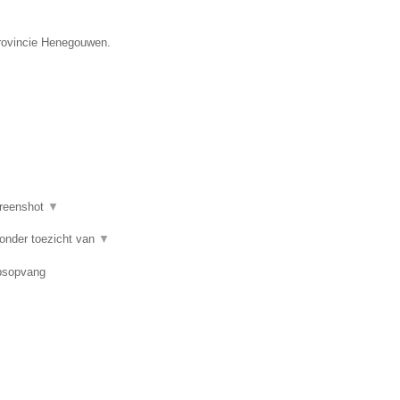
provincie Henegouwen.
reenshot
▼
 onder toezicht van
▼
epsopvang