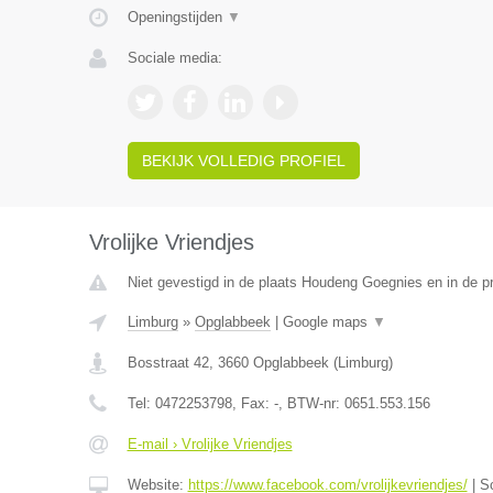
Openingstijden
▼
Sociale media:
BEKIJK VOLLEDIG PROFIEL
Vrolijke Vriendjes
Niet gevestigd in de plaats Houdeng Goegnies en in de 
Limburg
»
Opglabbeek
|
Google maps
▼
Bosstraat 42
,
3660
Opglabbeek
(
Limburg
)
Tel:
0472253798
, Fax:
-
, BTW-nr:
0651.553.156
E-mail › Vrolijke Vriendjes
Website:
https://www.facebook.com/vrolijkevriendjes/
|
S