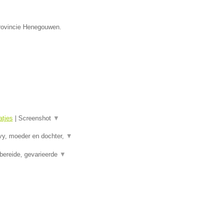
provincie Henegouwen.
tjes
|
Screenshot
▼
vy, moeder en dochter,
▼
bereide, gevarieerde
▼