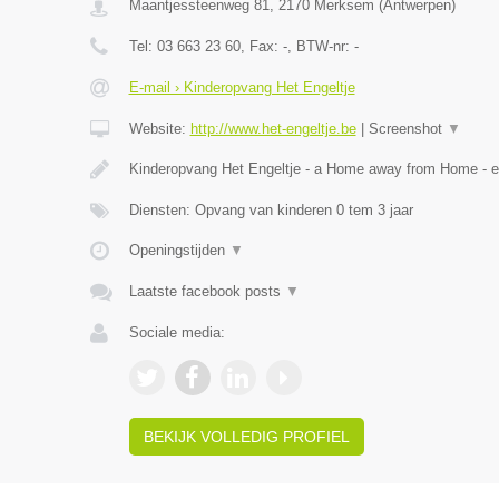
Maantjessteenweg 81
,
2170
Merksem
(
Antwerpen
)
Tel:
03 663 23 60
, Fax:
-
, BTW-nr:
-
E-mail › Kinderopvang Het Engeltje
Website:
http://www.het-engeltje.be
|
Screenshot
▼
Kinderopvang Het Engeltje - a Home away from Home - 
Diensten: Opvang van kinderen 0 tem 3 jaar
Openingstijden
▼
Laatste facebook posts
▼
Sociale media:
BEKIJK VOLLEDIG PROFIEL