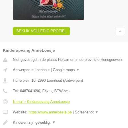
BEKIJK VOLLEDIG PROFIEL
Kinderopvang AnneLoesje
Niet gevestigd in de plaats Hollain en in de provincie Henegouwen.
Antwerpen
»
Loenhout
|
Google maps
▼
Huffelplein 10
,
2990
Loenhout
(
Antwerpen
)
Tel:
0487641696
, Fax:
-
, BTW-nr:
-
E-mail › Kinderopvang AnneLoesje
Website:
https://www.anneloesje.be
|
Screenshot
▼
Kinderen zijn geweldig.
▼