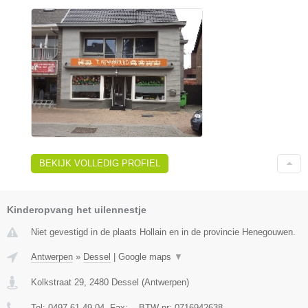
BEKIJK VOLLEDIG PROFIEL
Kinderopvang het uilennestje
Niet gevestigd in de plaats Hollain en in de provincie Henegouwen.
Antwerpen
»
Dessel
|
Google maps
▼
Kolkstraat 29
,
2480
Dessel
(
Antwerpen
)
Tel:
0497 61 49 04
, Fax:
-
, BTW-nr:
0716942638