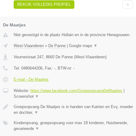
BEKIJK VOLLEDIG PROFIEL
De Maatjes
Niet gevestigd in de plaats Hollain en in de provincie Henegouwen.
West-Vlaanderen
»
De Panne
|
Google maps
▼
Veurnestraat 247
,
8660
De Panne
(
West-Vlaanderen
)
Tel:
0480644206
, Fax:
-
, BTW-nr:
-
E-mail › De Maatjes
Website:
https://www.facebook.com/GroepsopvangDeMaatjes
|
Screenshot
▼
Groepsopvang De Maatjes is in handen van Katrien en Evy, moeder
en dochter,
▼
Kinderopvang, groepsopvang voor max 18 kinderen, Huisbereide,
gevarieerde
▼