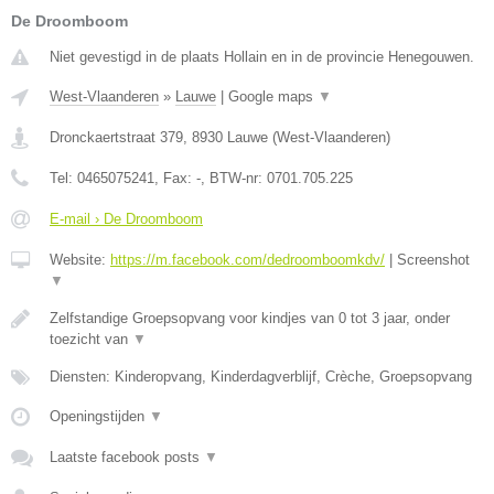
De Droomboom
Niet gevestigd in de plaats Hollain en in de provincie Henegouwen.
West-Vlaanderen
»
Lauwe
|
Google maps
▼
Dronckaertstraat 379
,
8930
Lauwe
(
West-Vlaanderen
)
Tel:
0465075241
, Fax:
-
, BTW-nr:
0701.705.225
E-mail › De Droomboom
Website:
https://m.facebook.com/dedroomboomkdv/
|
Screenshot
▼
Zelfstandige Groepsopvang voor kindjes van 0 tot 3 jaar, onder
toezicht van
▼
Diensten: Kinderopvang, Kinderdagverblijf, Crèche, Groepsopvang
Openingstijden
▼
Laatste facebook posts
▼