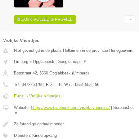
BEKIJK VOLLEDIG PROFIEL
Vrolijke Vriendjes
Niet gevestigd in de plaats Hollain en in de provincie Henegouwen.
Limburg
»
Opglabbeek
|
Google maps
▼
Bosstraat 42
,
3660
Opglabbeek
(
Limburg
)
Tel:
0472253798
, Fax:
-
, BTW-nr:
0651.553.156
E-mail › Vrolijke Vriendjes
Website:
https://www.facebook.com/vrolijkevriendjes/
|
Screenshot
▼
Zelfstandige onthaalmoeder
Diensten: Kinderopvang