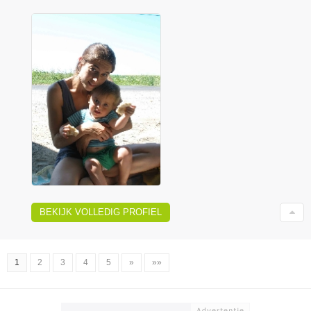
BEKIJK VOLLEDIG PROFIEL
1
2
3
4
5
»
»»