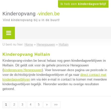
Ik heb een
kinderdagverblijf
Kinderopvang
-vinden.be
Vind kinderopvang bij u in de buurt!
U bent nu hier:
Home
»
Henegouwen
»
Hollain
Kinderopvang Hollain
Kinderopvang-vinden.be bevat helaas nog geen
kinderdagverblijven in
Hollain
. Dit geldt ook voor de gehele provincie Henegouwen
(
kinderopvang Henegouwen
). Voer bovenaan deze pagina uw postcode in
voor de dichtstbijzijnde kinderdagverblijven of ga naar
direct contact met
kinderdagverblijven
om via één e-mail in contact te komen met meerdere
kinderdagverblijven tegelijk. Hieronder worden nu overige resultaten
getoond.
1
2
3
4
5
»
»»