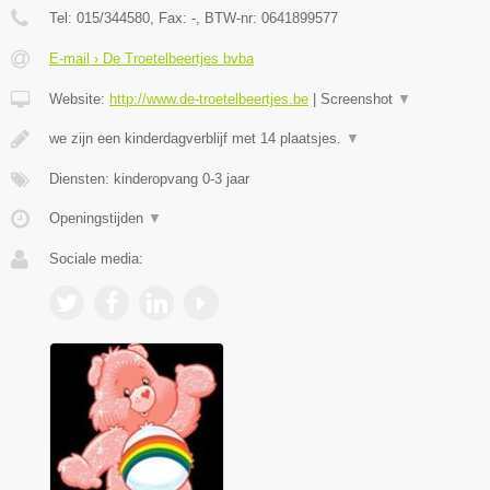
Tel:
015/344580
, Fax:
-
, BTW-nr:
0641899577
E-mail › De Troetelbeertjes bvba
Website:
http://www.de-troetelbeertjes.be
|
Screenshot
▼
we zijn een kinderdagverblijf met 14 plaatsjes.
▼
Diensten: kinderopvang 0-3 jaar
Openingstijden
▼
Sociale media: