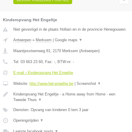
Kinderopvang Het Engeltje
Niet gevestigd in de plaats Hollain en in de provincie Henegouwen.
Antwerpen
»
Merksem
|
Google maps
▼
Maantjessteenweg 81
,
2170
Merksem
(
Antwerpen
)
Tel:
03 663 23 60
, Fax:
-
, BTW-nr:
-
E-mail › Kinderopvang Het Engeltje
Website:
http://www.het-engeltje.be
|
Screenshot
▼
Kinderopvang Het Engeltje - a Home away from Home - een
Tweede Thuis
▼
Diensten: Opvang van kinderen 0 tem 3 jaar
Openingstijden
▼
Laatste facebook posts
▼