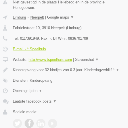
Niet gevestigd in de plaats Hellebecq en in de provincie
Henegouwen.
Limburg
»
Neerpelt
|
Google maps
▼
Fabriekstraat 10
,
3910
Neerpelt
(
Limburg
)
Tel:
011/391949
, Fax:
-
, BTW-nr:
0836701709
E-mail › 't Speelhuis
Website:
http://www.tspeelhuis.com
|
Screenshot
▼
Kinderopvang voor 32 kindjes van 0-3 jaar. Kinderdagverblijf 't
▼
Diensten: Kinderopvang
Openingstijden
▼
Laatste facebook posts
▼
Sociale media: