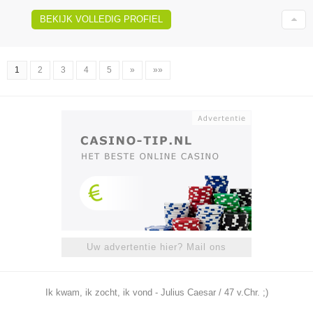
BEKIJK VOLLEDIG PROFIEL
1
2
3
4
5
»
»»
Uw advertentie hier? Mail ons
Ik kwam, ik zocht, ik vond - Julius Caesar / 47 v.Chr. ;)