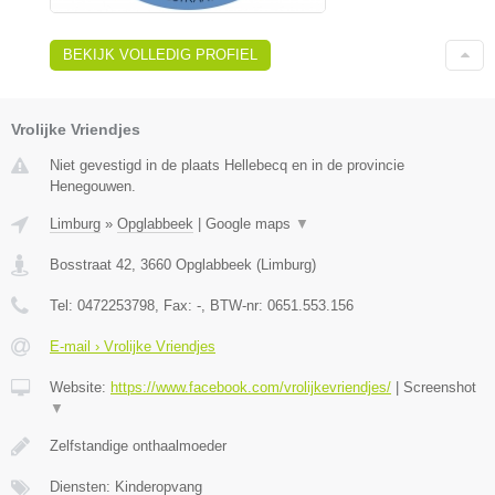
BEKIJK VOLLEDIG PROFIEL
Vrolijke Vriendjes
Niet gevestigd in de plaats Hellebecq en in de provincie
Henegouwen.
Limburg
»
Opglabbeek
|
Google maps
▼
Bosstraat 42
,
3660
Opglabbeek
(
Limburg
)
Tel:
0472253798
, Fax:
-
, BTW-nr:
0651.553.156
E-mail › Vrolijke Vriendjes
Website:
https://www.facebook.com/vrolijkevriendjes/
|
Screenshot
▼
Zelfstandige onthaalmoeder
Diensten: Kinderopvang