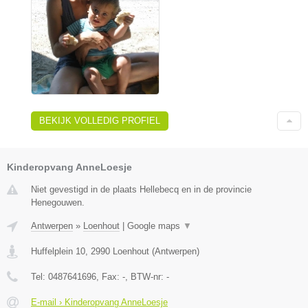
BEKIJK VOLLEDIG PROFIEL
Kinderopvang AnneLoesje
Niet gevestigd in de plaats Hellebecq en in de provincie
Henegouwen.
Antwerpen
»
Loenhout
|
Google maps
▼
Huffelplein 10
,
2990
Loenhout
(
Antwerpen
)
Tel:
0487641696
, Fax:
-
, BTW-nr:
-
E-mail › Kinderopvang AnneLoesje