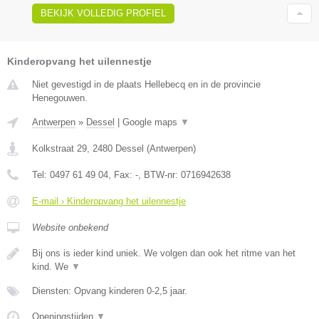
BEKIJK VOLLEDIG PROFIEL
Kinderopvang het uilennestje
Niet gevestigd in de plaats Hellebecq en in de provincie
Henegouwen.
Antwerpen
»
Dessel
|
Google maps
▼
Kolkstraat 29
,
2480
Dessel
(
Antwerpen
)
Tel:
0497 61 49 04
, Fax:
-
, BTW-nr:
0716942638
E-mail › Kinderopvang het uilennestje
Website onbekend
Bij ons is ieder kind uniek. We volgen dan ook het ritme van het
kind. We
▼
Diensten: Opvang kinderen 0-2,5 jaar.
Openingstijden
▼