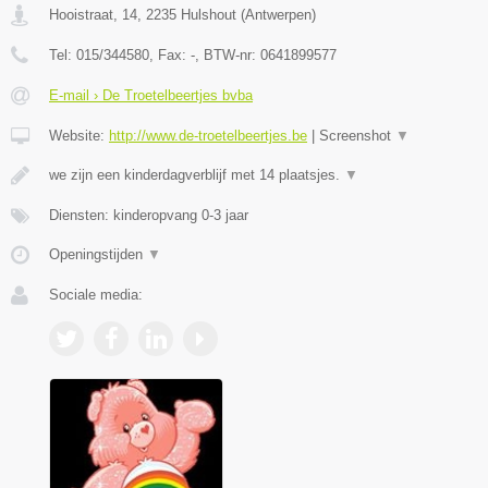
Hooistraat, 14
,
2235
Hulshout
(
Antwerpen
)
Tel:
015/344580
, Fax:
-
, BTW-nr:
0641899577
E-mail › De Troetelbeertjes bvba
Website:
http://www.de-troetelbeertjes.be
|
Screenshot
▼
we zijn een kinderdagverblijf met 14 plaatsjes.
▼
Diensten: kinderopvang 0-3 jaar
Openingstijden
▼
Sociale media: