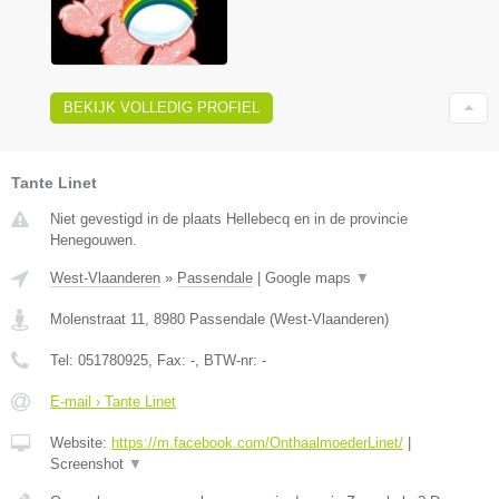
BEKIJK VOLLEDIG PROFIEL
Tante Linet
Niet gevestigd in de plaats Hellebecq en in de provincie
Henegouwen.
West-Vlaanderen
»
Passendale
|
Google maps
▼
Molenstraat 11
,
8980
Passendale
(
West-Vlaanderen
)
Tel:
051780925
, Fax:
-
, BTW-nr:
-
E-mail › Tante Linet
Website:
https://m.facebook.com/OnthaalmoederLinet/
|
Screenshot
▼