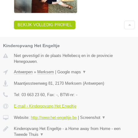
BEKIJK VOLLEDIG PROFIEL
Kinderopvang Het Engeltje
Niet gevestigd in de plaats Hellebecq en in de provincie
Henegouwen.
Antwerpen
»
Merksem
|
Google maps
▼
Maantjessteenweg 81
,
2170
Merksem
(
Antwerpen
)
Tel:
03 663 23 60
, Fax:
-
, BTW-nr:
-
E-mail › Kinderopvang Het Engeltje
Website:
http://www.het-engeltje.be
|
Screenshot
▼
Kinderopvang Het Engeltje - a Home away from Home - een
Tweede Thuis
▼