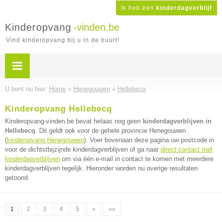
Ik heb een
kinderdagverblijf
Kinderopvang
-vinden.be
Vind kinderopvang bij u in de buurt!
U bent nu hier:
Home
»
Henegouwen
»
Hellebecq
Kinderopvang Hellebecq
Kinderopvang-vinden.be bevat helaas nog geen
kinderdagverblijven in
Hellebecq
. Dit geldt ook voor de gehele provincie Henegouwen
(
kinderopvang Henegouwen
). Voer bovenaan deze pagina uw postcode in
voor de dichtstbijzijnde kinderdagverblijven of ga naar
direct contact met
kinderdagverblijven
om via één e-mail in contact te komen met meerdere
kinderdagverblijven tegelijk. Hieronder worden nu overige resultaten
getoond.
1
2
3
4
5
»
»»