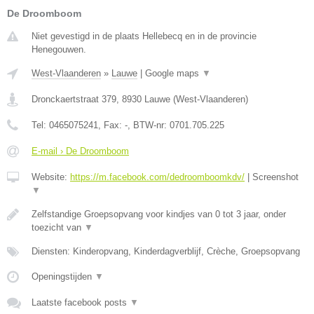
De Droomboom
Niet gevestigd in de plaats Hellebecq en in de provincie
Henegouwen.
West-Vlaanderen
»
Lauwe
|
Google maps
▼
Dronckaertstraat 379
,
8930
Lauwe
(
West-Vlaanderen
)
Tel:
0465075241
, Fax:
-
, BTW-nr:
0701.705.225
E-mail › De Droomboom
Website:
https://m.facebook.com/dedroomboomkdv/
|
Screenshot
▼
Zelfstandige Groepsopvang voor kindjes van 0 tot 3 jaar, onder
toezicht van
▼
Diensten: Kinderopvang, Kinderdagverblijf, Crèche, Groepsopvang
Openingstijden
▼
Laatste facebook posts
▼