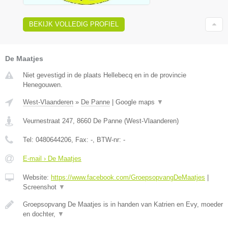
BEKIJK VOLLEDIG PROFIEL
De Maatjes
Niet gevestigd in de plaats Hellebecq en in de provincie
Henegouwen.
West-Vlaanderen
»
De Panne
|
Google maps
▼
Veurnestraat 247
,
8660
De Panne
(
West-Vlaanderen
)
Tel:
0480644206
, Fax:
-
, BTW-nr:
-
E-mail › De Maatjes
Website:
https://www.facebook.com/GroepsopvangDeMaatjes
|
Screenshot
▼
Groepsopvang De Maatjes is in handen van Katrien en Evy, moeder
en dochter,
▼