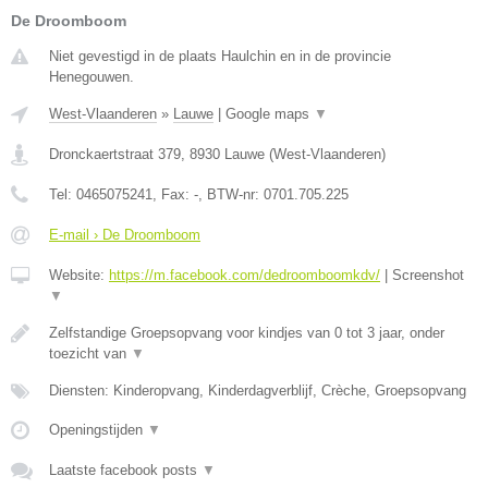
De Droomboom
Niet gevestigd in de plaats Haulchin en in de provincie
Henegouwen.
West-Vlaanderen
»
Lauwe
|
Google maps
▼
Dronckaertstraat 379
,
8930
Lauwe
(
West-Vlaanderen
)
Tel:
0465075241
, Fax:
-
, BTW-nr:
0701.705.225
E-mail › De Droomboom
Website:
https://m.facebook.com/dedroomboomkdv/
|
Screenshot
▼
Zelfstandige Groepsopvang voor kindjes van 0 tot 3 jaar, onder
toezicht van
▼
Diensten: Kinderopvang, Kinderdagverblijf, Crèche, Groepsopvang
Openingstijden
▼
Laatste facebook posts
▼