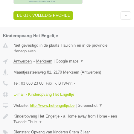
BEKIJK VOLLEDIG PROFIEL
Kinderopvang Het Engeltje
Niet gevestigd in de plaats Haulchin en in de provincie
Henegouwen.
Antwerpen
»
Merksem
|
Google maps
▼
Maantjessteenweg 81
,
2170
Merksem
(
Antwerpen
)
Tel:
03 663 23 60
, Fax:
-
, BTW-nr:
-
E-mail › Kinderopvang Het Engeltje
Website:
http://www.het-engeltje.be
|
Screenshot
▼
Kinderopvang Het Engeltje - a Home away from Home - een
Tweede Thuis
▼
Diensten: Opvang van kinderen 0 tem 3 jaar