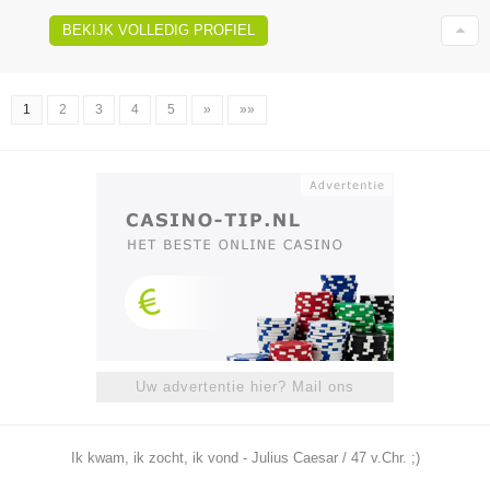
BEKIJK VOLLEDIG PROFIEL
1
2
3
4
5
»
»»
Uw advertentie hier? Mail ons
Ik kwam, ik zocht, ik vond - Julius Caesar / 47 v.Chr. ;)