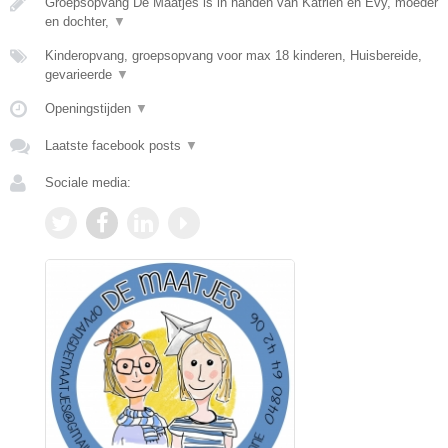
Groepsopvang De Maatjes is in handen van Katrien en Evy, moeder
en dochter,
▼
Kinderopvang, groepsopvang voor max 18 kinderen, Huisbereide,
gevarieerde
▼
Openingstijden
▼
Laatste facebook posts
▼
Sociale media: