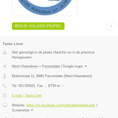
BEKIJK VOLLEDIG PROFIEL
Tante Linet
Niet gevestigd in de plaats Haulchin en in de provincie
Henegouwen.
West-Vlaanderen
»
Passendale
|
Google maps
▼
Molenstraat 11
,
8980
Passendale
(
West-Vlaanderen
)
Tel:
051780925
, Fax:
-
, BTW-nr:
-
E-mail › Tante Linet
Website:
https://m.facebook.com/OnthaalmoederLinet/
|
Screenshot
▼