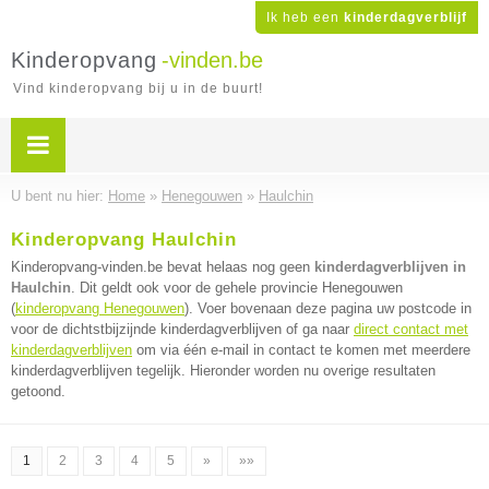
Ik heb een
kinderdagverblijf
Kinderopvang
-vinden.be
Vind kinderopvang bij u in de buurt!
U bent nu hier:
Home
»
Henegouwen
»
Haulchin
Kinderopvang Haulchin
Kinderopvang-vinden.be bevat helaas nog geen
kinderdagverblijven in
Haulchin
. Dit geldt ook voor de gehele provincie Henegouwen
(
kinderopvang Henegouwen
). Voer bovenaan deze pagina uw postcode in
voor de dichtstbijzijnde kinderdagverblijven of ga naar
direct contact met
kinderdagverblijven
om via één e-mail in contact te komen met meerdere
kinderdagverblijven tegelijk. Hieronder worden nu overige resultaten
getoond.
1
2
3
4
5
»
»»