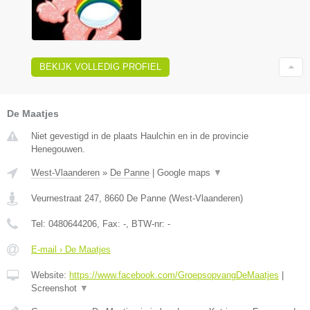
BEKIJK VOLLEDIG PROFIEL
De Maatjes
Niet gevestigd in de plaats Haulchin en in de provincie
Henegouwen.
West-Vlaanderen
»
De Panne
|
Google maps
▼
Veurnestraat 247
,
8660
De Panne
(
West-Vlaanderen
)
Tel:
0480644206
, Fax:
-
, BTW-nr:
-
E-mail › De Maatjes
Website:
https://www.facebook.com/GroepsopvangDeMaatjes
|
Screenshot
▼