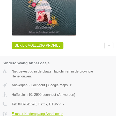
BEKIJK VOLLEDIG PROFIEL
Kinderopvang AnneLoesje
Niet gevestigd in de plaats Haulchin en in de provincie
Henegouwen.
Antwerpen
»
Loenhout
|
Google maps
▼
Huffelplein 10
,
2990
Loenhout
(
Antwerpen
)
Tel:
0487641696
, Fax:
-
, BTW-nr:
-
E-mail › Kinderopvang AnneLoesje