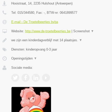
Hooistraat, 14
,
2235
Hulshout
(
Antwerpen
)
Tel:
015/344580
, Fax:
-
, BTW-nr:
0641899577
E-mail › De Troetelbeertjes bvba
Website:
http://www.de-troetelbeertjes.be
|
Screenshot
▼
we zijn een kinderdagverblijf met 14 plaatsjes.
▼
Diensten: kinderopvang 0-3 jaar
Openingstijden
▼
Sociale media: