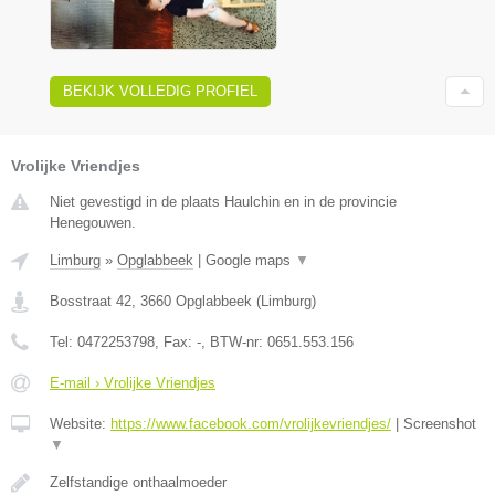
BEKIJK VOLLEDIG PROFIEL
Vrolijke Vriendjes
Niet gevestigd in de plaats Haulchin en in de provincie
Henegouwen.
Limburg
»
Opglabbeek
|
Google maps
▼
Bosstraat 42
,
3660
Opglabbeek
(
Limburg
)
Tel:
0472253798
, Fax:
-
, BTW-nr:
0651.553.156
E-mail › Vrolijke Vriendjes
Website:
https://www.facebook.com/vrolijkevriendjes/
|
Screenshot
▼
Zelfstandige onthaalmoeder