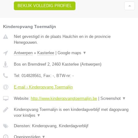
BEKIJK VOLLEDIG PROFIEL
Kinderopvang Toermalijn
Niet gevestigd in de plaats Haulchin en in de provincie
Henegouwen.
Antwerpen
»
Kasterlee
|
Google maps
▼
Bos en Bremdreef 2
,
2460
Kasterlee
(
Antwerpen
)
Tel:
014828561
, Fax:
-
, BTW-nr:
-
E-mail › Kinderopvang Toermalijn
Website:
http://www.kinderopvangtoermalijn.be
|
Screenshot
▼
Kinderopvang Toermalijn is een kinderdagverblijf met dagopvang
voor kindjes
▼
Diensten: Kinderopvang, Kinderdagverblijf
Openingstijden
▼