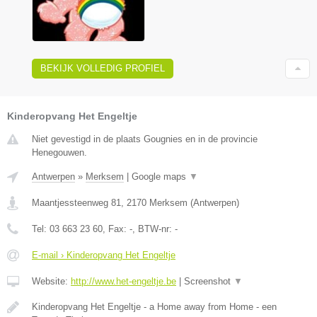
BEKIJK VOLLEDIG PROFIEL
Kinderopvang Het Engeltje
Niet gevestigd in de plaats Gougnies en in de provincie
Henegouwen.
Antwerpen
»
Merksem
|
Google maps
▼
Maantjessteenweg 81
,
2170
Merksem
(
Antwerpen
)
Tel:
03 663 23 60
, Fax:
-
, BTW-nr:
-
E-mail › Kinderopvang Het Engeltje
Website:
http://www.het-engeltje.be
|
Screenshot
▼
Kinderopvang Het Engeltje - a Home away from Home - een