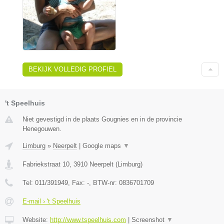
BEKIJK VOLLEDIG PROFIEL
't Speelhuis
Niet gevestigd in de plaats Gougnies en in de provincie
Henegouwen.
Limburg
»
Neerpelt
|
Google maps
▼
Fabriekstraat 10
,
3910
Neerpelt
(
Limburg
)
Tel:
011/391949
, Fax:
-
, BTW-nr:
0836701709
E-mail › 't Speelhuis
Website:
http://www.tspeelhuis.com
|
Screenshot
▼