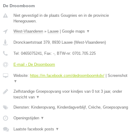
De Droomboom
Niet gevestigd in de plaats Gougnies en in de provincie
Henegouwen.
West-Vlaanderen
»
Lauwe
|
Google maps
▼
Dronckaertstraat 379
,
8930
Lauwe
(
West-Vlaanderen
)
Tel:
0465075241
, Fax:
-
, BTW-nr:
0701.705.225
E-mail › De Droomboom
Website:
https://m.facebook.com/dedroomboomkdv/
|
Screenshot
▼
Zelfstandige Groepsopvang voor kindjes van 0 tot 3 jaar, onder
toezicht van
▼
Diensten: Kinderopvang, Kinderdagverblijf, Crèche, Groepsopvang
Openingstijden
▼
Laatste facebook posts
▼