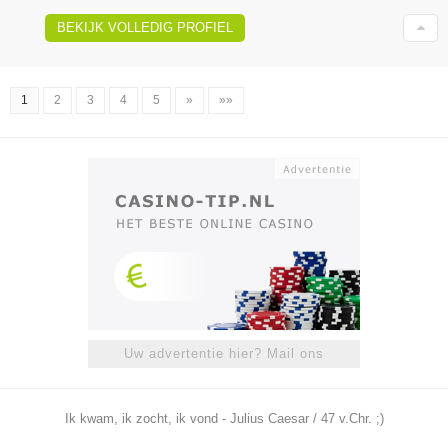
BEKIJK VOLLEDIG PROFIEL
1
2
3
4
5
»
»»
Uw advertentie hier? Mail ons
Ik kwam, ik zocht, ik vond - Julius Caesar / 47 v.Chr. ;)