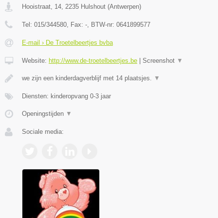
Hooistraat, 14
,
2235
Hulshout
(
Antwerpen
)
Tel:
015/344580
, Fax:
-
, BTW-nr:
0641899577
E-mail › De Troetelbeertjes bvba
Website:
http://www.de-troetelbeertjes.be
|
Screenshot
▼
we zijn een kinderdagverblijf met 14 plaatsjes.
▼
Diensten: kinderopvang 0-3 jaar
Openingstijden
▼
Sociale media: