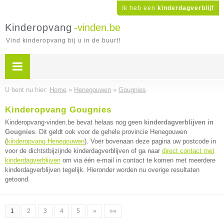
Ik heb een
kinderdagverblijf
Kinderopvang
-vinden.be
Vind kinderopvang bij u in de buurt!
U bent nu hier:
Home
»
Henegouwen
»
Gougnies
Kinderopvang Gougnies
Kinderopvang-vinden.be bevat helaas nog geen
kinderdagverblijven in
Gougnies
. Dit geldt ook voor de gehele provincie Henegouwen
(
kinderopvang Henegouwen
). Voer bovenaan deze pagina uw postcode in
voor de dichtstbijzijnde kinderdagverblijven of ga naar
direct contact met
kinderdagverblijven
om via één e-mail in contact te komen met meerdere
kinderdagverblijven tegelijk. Hieronder worden nu overige resultaten
getoond.
1
2
3
4
5
»
»»