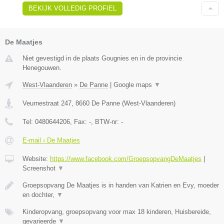
BEKIJK VOLLEDIG PROFIEL
De Maatjes
Niet gevestigd in de plaats Gougnies en in de provincie
Henegouwen.
West-Vlaanderen
»
De Panne
|
Google maps
▼
Veurnestraat 247
,
8660
De Panne
(
West-Vlaanderen
)
Tel:
0480644206
, Fax:
-
, BTW-nr:
-
E-mail › De Maatjes
Website:
https://www.facebook.com/GroepsopvangDeMaatjes
|
Screenshot
▼
Groepsopvang De Maatjes is in handen van Katrien en Evy, moeder
en dochter,
▼
Kinderopvang, groepsopvang voor max 18 kinderen, Huisbereide,
gevarieerde
▼