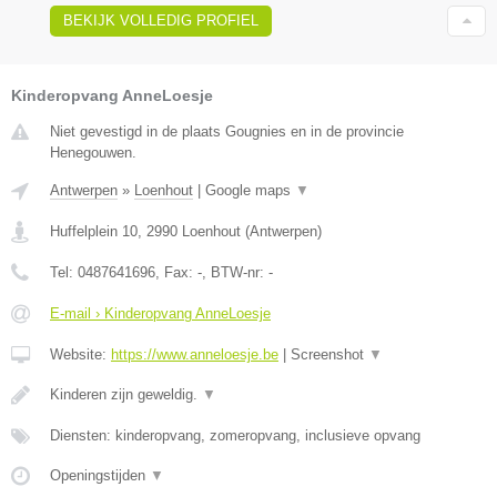
BEKIJK VOLLEDIG PROFIEL
Kinderopvang AnneLoesje
Niet gevestigd in de plaats Gougnies en in de provincie
Henegouwen.
Antwerpen
»
Loenhout
|
Google maps
▼
Huffelplein 10
,
2990
Loenhout
(
Antwerpen
)
Tel:
0487641696
, Fax:
-
, BTW-nr:
-
E-mail › Kinderopvang AnneLoesje
Website:
https://www.anneloesje.be
|
Screenshot
▼
Kinderen zijn geweldig.
▼
Diensten: kinderopvang, zomeropvang, inclusieve opvang
Openingstijden
▼