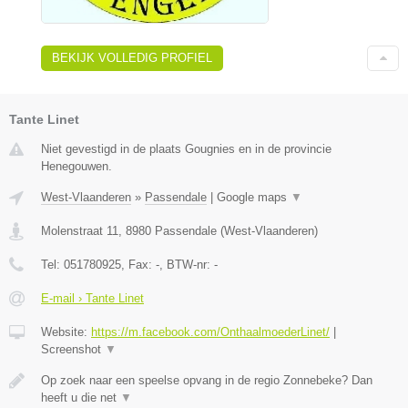
BEKIJK VOLLEDIG PROFIEL
Tante Linet
Niet gevestigd in de plaats Gougnies en in de provincie
Henegouwen.
West-Vlaanderen
»
Passendale
|
Google maps
▼
Molenstraat 11
,
8980
Passendale
(
West-Vlaanderen
)
Tel:
051780925
, Fax:
-
, BTW-nr:
-
E-mail › Tante Linet
Website:
https://m.facebook.com/OnthaalmoederLinet/
|
Screenshot
▼
Op zoek naar een speelse opvang in de regio Zonnebeke? Dan
heeft u die net
▼