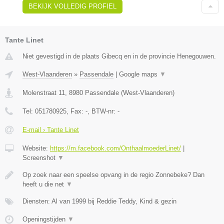
BEKIJK VOLLEDIG PROFIEL
Tante Linet
Niet gevestigd in de plaats Gibecq en in de provincie Henegouwen.
West-Vlaanderen
»
Passendale
|
Google maps
▼
Molenstraat 11
,
8980
Passendale
(
West-Vlaanderen
)
Tel:
051780925
, Fax:
-
, BTW-nr:
-
E-mail › Tante Linet
Website:
https://m.facebook.com/OnthaalmoederLinet/
|
Screenshot
▼
Op zoek naar een speelse opvang in de regio Zonnebeke? Dan
heeft u die net
▼
Diensten: Al van 1999 bij Reddie Teddy, Kind & gezin
Openingstijden
▼