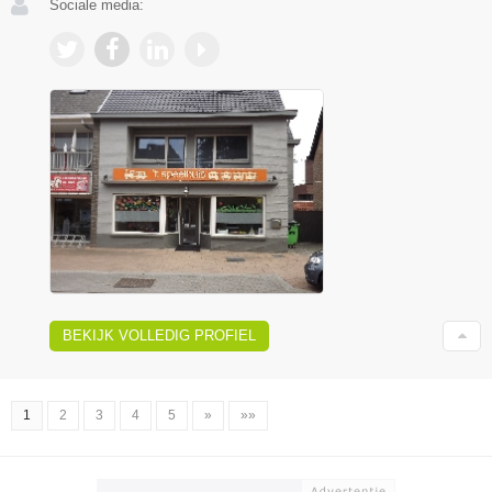
Sociale media:
BEKIJK VOLLEDIG PROFIEL
1
2
3
4
5
»
»»