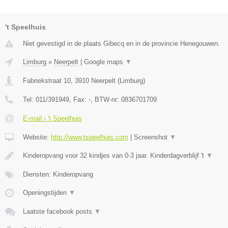
't Speelhuis
Niet gevestigd in de plaats Gibecq en in de provincie Henegouwen.
Limburg
»
Neerpelt
|
Google maps
▼
Fabriekstraat 10
,
3910
Neerpelt
(
Limburg
)
Tel:
011/391949
, Fax:
-
, BTW-nr:
0836701709
E-mail › 't Speelhuis
Website:
http://www.tspeelhuis.com
|
Screenshot
▼
Kinderopvang voor 32 kindjes van 0-3 jaar. Kinderdagverblijf 't
▼
Diensten: Kinderopvang
Openingstijden
▼
Laatste facebook posts
▼