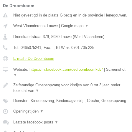
De Droomboom
Niet gevestigd in de plaats Gibecq en in de provincie Henegouwen.
West-Vlaanderen
»
Lauwe
|
Google maps
▼
Dronckaertstraat 379
,
8930
Lauwe
(
West-Vlaanderen
)
Tel:
0465075241
, Fax:
-
, BTW-nr:
0701.705.225
E-mail › De Droomboom
Website:
https://m.facebook.com/dedroomboomkdv/
|
Screenshot
▼
Zelfstandige Groepsopvang voor kindjes van 0 tot 3 jaar, onder
toezicht van
▼
Diensten: Kinderopvang, Kinderdagverblijf, Crèche, Groepsopvang
Openingstijden
▼
Laatste facebook posts
▼