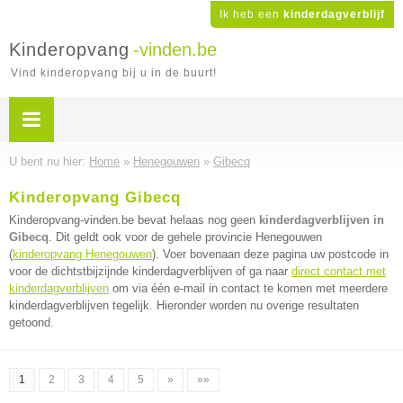
Ik heb een
kinderdagverblijf
Kinderopvang
-vinden.be
Vind kinderopvang bij u in de buurt!
U bent nu hier:
Home
»
Henegouwen
»
Gibecq
Kinderopvang Gibecq
Kinderopvang-vinden.be bevat helaas nog geen
kinderdagverblijven in
Gibecq
. Dit geldt ook voor de gehele provincie Henegouwen
(
kinderopvang Henegouwen
). Voer bovenaan deze pagina uw postcode in
voor de dichtstbijzijnde kinderdagverblijven of ga naar
direct contact met
kinderdagverblijven
om via één e-mail in contact te komen met meerdere
kinderdagverblijven tegelijk. Hieronder worden nu overige resultaten
getoond.
1
2
3
4
5
»
»»