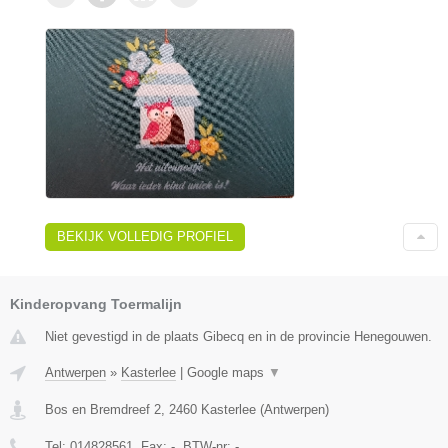
BEKIJK VOLLEDIG PROFIEL
Kinderopvang Toermalijn
Niet gevestigd in de plaats Gibecq en in de provincie Henegouwen.
Antwerpen
»
Kasterlee
|
Google maps
▼
Bos en Bremdreef 2
,
2460
Kasterlee
(
Antwerpen
)
Tel:
014828561
, Fax:
-
, BTW-nr:
-