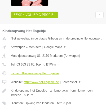
BEKIJK VOLLEDIG PROFIEL
Kinderopvang Het Engeltje
Niet gevestigd in de plaats Gibecq en in de provincie Henegouwen.
Antwerpen
»
Merksem
|
Google maps
▼
Maantjessteenweg 81
,
2170
Merksem
(
Antwerpen
)
Tel:
03 663 23 60
, Fax:
-
, BTW-nr:
-
E-mail › Kinderopvang Het Engeltje
Website:
http://www.het-engeltje.be
|
Screenshot
▼
Kinderopvang Het Engeltje - a Home away from Home - een
Tweede Thuis
▼
Diensten: Opvang van kinderen 0 tem 3 jaar