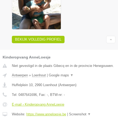
BEKIJK VOLLEDIG PROFIEL
Kinderopvang AnneLoesje
Niet gevestigd in de plaats Gibecq en in de provincie Henegouwen.
Antwerpen
»
Loenhout
|
Google maps
▼
Huffelplein 10
,
2990
Loenhout
(
Antwerpen
)
Tel:
0487641696
, Fax:
-
, BTW-nr:
-
E-mail › Kinderopvang AnneLoesje
Website:
https://www.anneloesje.be
|
Screenshot
▼