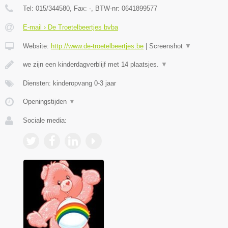
Tel:
015/344580
, Fax:
-
, BTW-nr:
0641899577
E-mail › De Troetelbeertjes bvba
Website:
http://www.de-troetelbeertjes.be
|
Screenshot
▼
we zijn een kinderdagverblijf met 14 plaatsjes.
▼
Diensten: kinderopvang 0-3 jaar
Openingstijden
▼
Sociale media: