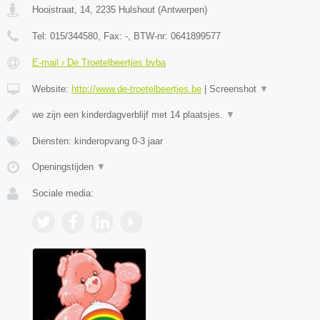
Hooistraat, 14
,
2235
Hulshout
(
Antwerpen
)
Tel:
015/344580
, Fax:
-
, BTW-nr:
0641899577
E-mail › De Troetelbeertjes bvba
Website:
http://www.de-troetelbeertjes.be
|
Screenshot
▼
we zijn een kinderdagverblijf met 14 plaatsjes.
▼
Diensten: kinderopvang 0-3 jaar
Openingstijden
▼
Sociale media: