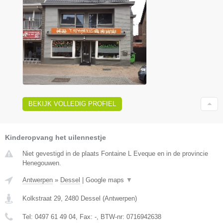
BEKIJK VOLLEDIG PROFIEL
Kinderopvang het uilennestje
Niet gevestigd in de plaats Fontaine L Eveque en in de provincie
Henegouwen.
Antwerpen
»
Dessel
|
Google maps
▼
Kolkstraat 29
,
2480
Dessel
(
Antwerpen
)
Tel:
0497 61 49 04
, Fax:
-
, BTW-nr:
0716942638