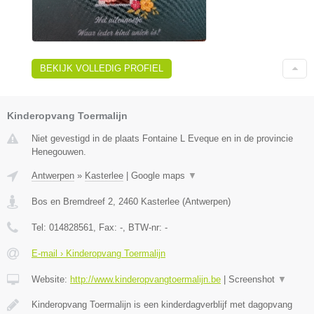
BEKIJK VOLLEDIG PROFIEL
Kinderopvang Toermalijn
Niet gevestigd in de plaats Fontaine L Eveque en in de provincie
Henegouwen.
Antwerpen
»
Kasterlee
|
Google maps
▼
Bos en Bremdreef 2
,
2460
Kasterlee
(
Antwerpen
)
Tel:
014828561
, Fax:
-
, BTW-nr:
-
E-mail › Kinderopvang Toermalijn
Website:
http://www.kinderopvangtoermalijn.be
|
Screenshot
▼
Kinderopvang Toermalijn is een kinderdagverblijf met dagopvang