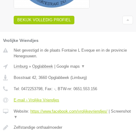
BEKIJK VOLLEDIG PROFIEL
Vrolijke Vriendjes
Niet gevestigd in de plaats Fontaine L Eveque en in de provincie
Henegouwen.
Limburg
»
Opglabbeek
|
Google maps
▼
Bosstraat 42
,
3660
Opglabbeek
(
Limburg
)
Tel:
0472253798
, Fax:
-
, BTW-nr:
0651.553.156
E-mail › Vrolijke Vriendjes
Website:
https://www.facebook.com/vrolijkevriendjes/
|
Screenshot
▼
Zelfstandige onthaalmoeder