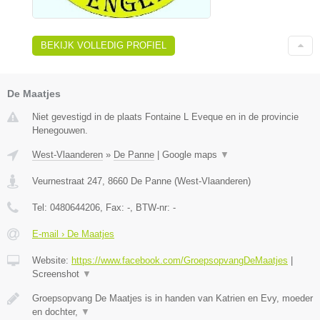
BEKIJK VOLLEDIG PROFIEL
De Maatjes
Niet gevestigd in de plaats Fontaine L Eveque en in de provincie
Henegouwen.
West-Vlaanderen
»
De Panne
|
Google maps
▼
Veurnestraat 247
,
8660
De Panne
(
West-Vlaanderen
)
Tel:
0480644206
, Fax:
-
, BTW-nr:
-
E-mail › De Maatjes
Website:
https://www.facebook.com/GroepsopvangDeMaatjes
|
Screenshot
▼
Groepsopvang De Maatjes is in handen van Katrien en Evy, moeder
en dochter,
▼