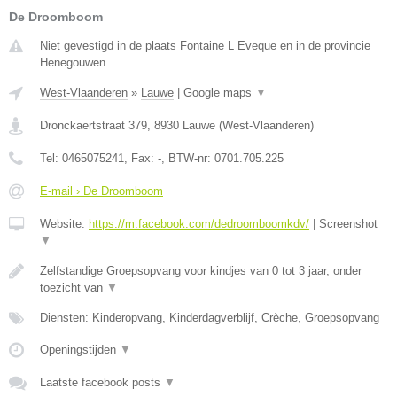
De Droomboom
Niet gevestigd in de plaats Fontaine L Eveque en in de provincie
Henegouwen.
West-Vlaanderen
»
Lauwe
|
Google maps
▼
Dronckaertstraat 379
,
8930
Lauwe
(
West-Vlaanderen
)
Tel:
0465075241
, Fax:
-
, BTW-nr:
0701.705.225
E-mail › De Droomboom
Website:
https://m.facebook.com/dedroomboomkdv/
|
Screenshot
▼
Zelfstandige Groepsopvang voor kindjes van 0 tot 3 jaar, onder
toezicht van
▼
Diensten: Kinderopvang, Kinderdagverblijf, Crèche, Groepsopvang
Openingstijden
▼
Laatste facebook posts
▼