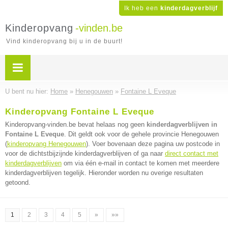
Ik heb een
kinderdagverblijf
Kinderopvang
-vinden.be
Vind kinderopvang bij u in de buurt!
U bent nu hier:
Home
»
Henegouwen
»
Fontaine L Eveque
Kinderopvang Fontaine L Eveque
Kinderopvang-vinden.be bevat helaas nog geen
kinderdagverblijven in
Fontaine L Eveque
. Dit geldt ook voor de gehele provincie Henegouwen
(
kinderopvang Henegouwen
). Voer bovenaan deze pagina uw postcode in
voor de dichtstbijzijnde kinderdagverblijven of ga naar
direct contact met
kinderdagverblijven
om via één e-mail in contact te komen met meerdere
kinderdagverblijven tegelijk. Hieronder worden nu overige resultaten
getoond.
1
2
3
4
5
»
»»