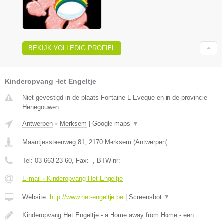
BEKIJK VOLLEDIG PROFIEL
Kinderopvang Het Engeltje
Niet gevestigd in de plaats Fontaine L Eveque en in de provincie
Henegouwen.
Antwerpen
»
Merksem
|
Google maps
▼
Maantjessteenweg 81
,
2170
Merksem
(
Antwerpen
)
Tel:
03 663 23 60
, Fax:
-
, BTW-nr:
-
E-mail › Kinderopvang Het Engeltje
Website:
http://www.het-engeltje.be
|
Screenshot
▼
Kinderopvang Het Engeltje - a Home away from Home - een