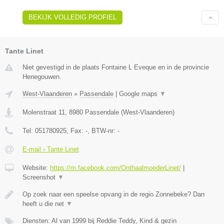
BEKIJK VOLLEDIG PROFIEL
Tante Linet
Niet gevestigd in de plaats Fontaine L Eveque en in de provincie
Henegouwen.
West-Vlaanderen
»
Passendale
|
Google maps
▼
Molenstraat 11
,
8980
Passendale
(
West-Vlaanderen
)
Tel:
051780925
, Fax:
-
, BTW-nr:
-
E-mail › Tante Linet
Website:
https://m.facebook.com/OnthaalmoederLinet/
|
Screenshot
▼
Op zoek naar een speelse opvang in de regio Zonnebeke? Dan
heeft u die net
▼
Diensten: Al van 1999 bij Reddie Teddy, Kind & gezin