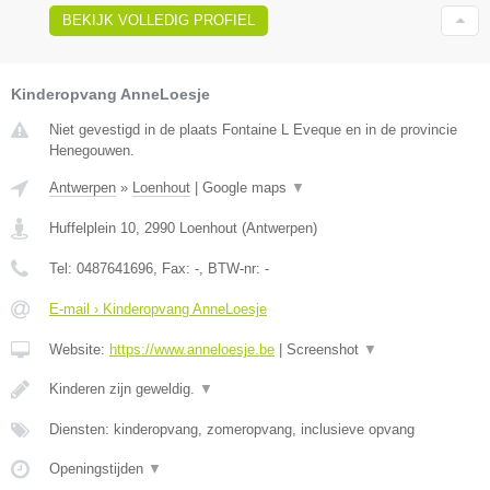
BEKIJK VOLLEDIG PROFIEL
Kinderopvang AnneLoesje
Niet gevestigd in de plaats Fontaine L Eveque en in de provincie
Henegouwen.
Antwerpen
»
Loenhout
|
Google maps
▼
Huffelplein 10
,
2990
Loenhout
(
Antwerpen
)
Tel:
0487641696
, Fax:
-
, BTW-nr:
-
E-mail › Kinderopvang AnneLoesje
Website:
https://www.anneloesje.be
|
Screenshot
▼
Kinderen zijn geweldig.
▼
Diensten: kinderopvang, zomeropvang, inclusieve opvang
Openingstijden
▼