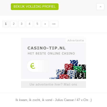
BEKIJK VOLLEDIG PROFIEL
1
2
3
4
5
»
»»
Uw advertentie hier? Mail ons
Ik kwam, ik zocht, ik vond - Julius Caesar / 47 v.Chr. ;)