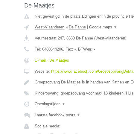
De Maatjes
Niet gevestigd in de plaats Edingen en in de provincie 
West-Vlaanderen
»
De Panne
|
Google maps
▼
Veurnestraat 247
,
8660
De Panne
(
West-Vlaanderen
)
Tel:
0480644206
, Fax:
-
, BTW-nr:
-
E-mail › De Maatjes
Website:
https://www.facebook.com/GroepsopvangDeMaa
Groepsopvang De Maatjes is in handen van Katrien en E
Kinderopvang, groepsopvang voor max 18 kinderen, Huis
Openingstijden
▼
Laatste facebook posts
▼
Sociale media: