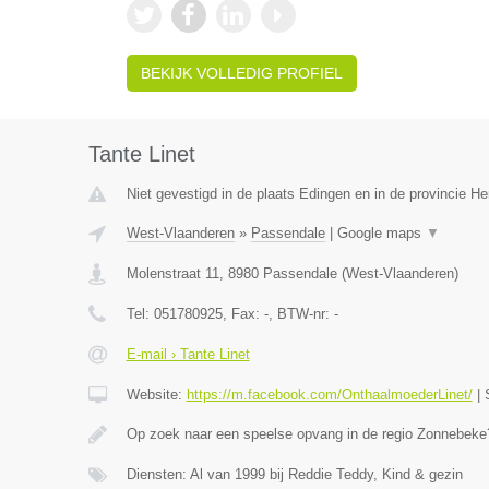
BEKIJK VOLLEDIG PROFIEL
Tante Linet
Niet gevestigd in de plaats Edingen en in de provincie 
West-Vlaanderen
»
Passendale
|
Google maps
▼
Molenstraat 11
,
8980
Passendale
(
West-Vlaanderen
)
Tel:
051780925
, Fax:
-
, BTW-nr:
-
E-mail › Tante Linet
Website:
https://m.facebook.com/OnthaalmoederLinet/
|
Op zoek naar een speelse opvang in de regio Zonnebeke?
Diensten: Al van 1999 bij Reddie Teddy, Kind & gezin