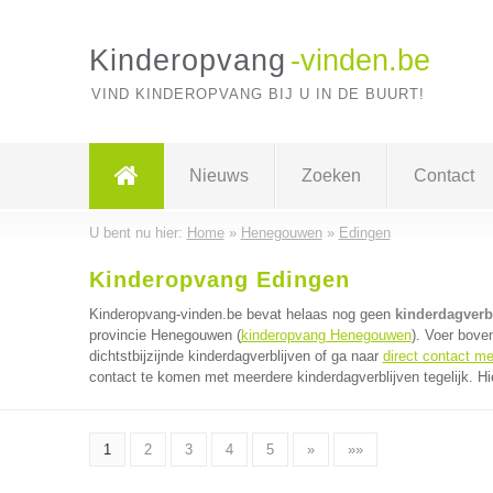
Kinderopvang
-vinden.be
VIND KINDEROPVANG BIJ U IN DE BUURT!
Nieuws
Zoeken
Contact
U bent nu hier:
Home
»
Henegouwen
»
Edingen
Kinderopvang Edingen
Kinderopvang-vinden.be bevat helaas nog geen
kinderdagverb
provincie Henegouwen (
kinderopvang Henegouwen
). Voer bove
dichtstbijzijnde kinderdagverblijven of ga naar
direct contact me
contact te komen met meerdere kinderdagverblijven tegelijk. Hi
1
2
3
4
5
»
»»