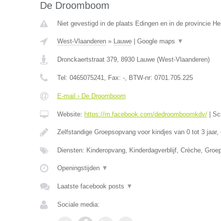
De Droomboom
Niet gevestigd in de plaats Edingen en in de provincie 
West-Vlaanderen
»
Lauwe
|
Google maps
▼
Dronckaertstraat 379
,
8930
Lauwe
(
West-Vlaanderen
)
Tel:
0465075241
, Fax:
-
, BTW-nr:
0701.705.225
E-mail › De Droomboom
Website:
https://m.facebook.com/dedroomboomkdv/
|
Sc
Zelfstandige Groepsopvang voor kindjes van 0 tot 3 jaar,
Diensten: Kinderopvang, Kinderdagverblijf, Crèche, Gro
Openingstijden
▼
Laatste facebook posts
▼
Sociale media: