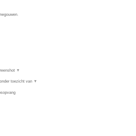
Henegouwen.
reenshot
▼
 onder toezicht van
▼
epsopvang