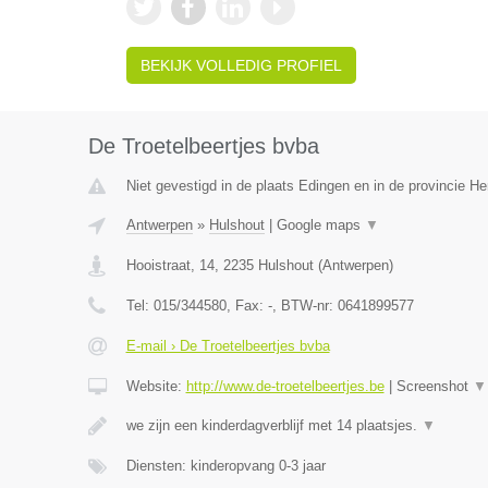
BEKIJK VOLLEDIG PROFIEL
De Troetelbeertjes bvba
Niet gevestigd in de plaats Edingen en in de provincie 
Antwerpen
»
Hulshout
|
Google maps
▼
Hooistraat, 14
,
2235
Hulshout
(
Antwerpen
)
Tel:
015/344580
, Fax:
-
, BTW-nr:
0641899577
E-mail › De Troetelbeertjes bvba
Website:
http://www.de-troetelbeertjes.be
|
Screenshot
▼
we zijn een kinderdagverblijf met 14 plaatsjes.
▼
Diensten: kinderopvang 0-3 jaar