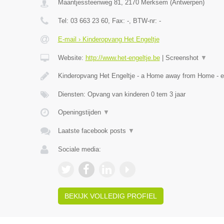
Maantjessteenweg 81
,
2170
Merksem
(
Antwerpen
)
Tel:
03 663 23 60
, Fax:
-
, BTW-nr:
-
E-mail › Kinderopvang Het Engeltje
Website:
http://www.het-engeltje.be
|
Screenshot
▼
Kinderopvang Het Engeltje - a Home away from Home - 
Diensten: Opvang van kinderen 0 tem 3 jaar
Openingstijden
▼
Laatste facebook posts
▼
Sociale media:
BEKIJK VOLLEDIG PROFIEL