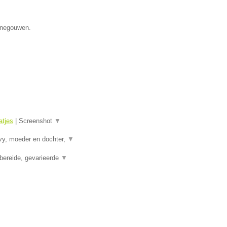
Henegouwen.
tjes
|
Screenshot
▼
vy, moeder en dochter,
▼
bereide, gevarieerde
▼