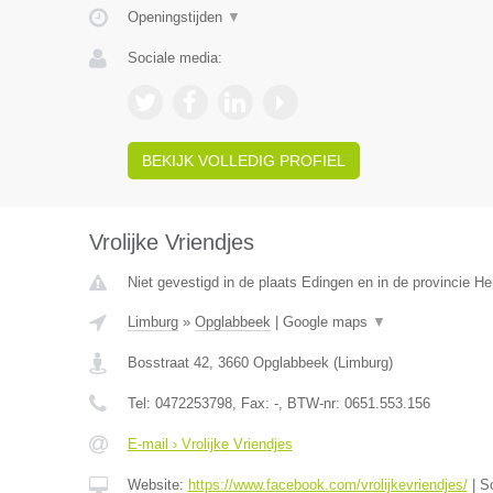
Openingstijden
▼
Sociale media:
BEKIJK VOLLEDIG PROFIEL
Vrolijke Vriendjes
Niet gevestigd in de plaats Edingen en in de provincie 
Limburg
»
Opglabbeek
|
Google maps
▼
Bosstraat 42
,
3660
Opglabbeek
(
Limburg
)
Tel:
0472253798
, Fax:
-
, BTW-nr:
0651.553.156
E-mail › Vrolijke Vriendjes
Website:
https://www.facebook.com/vrolijkevriendjes/
|
S