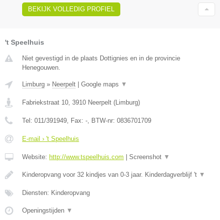
BEKIJK VOLLEDIG PROFIEL
't Speelhuis
Niet gevestigd in de plaats Dottignies en in de provincie
Henegouwen.
Limburg
»
Neerpelt
|
Google maps
▼
Fabriekstraat 10
,
3910
Neerpelt
(
Limburg
)
Tel:
011/391949
, Fax:
-
, BTW-nr:
0836701709
E-mail › 't Speelhuis
Website:
http://www.tspeelhuis.com
|
Screenshot
▼
Kinderopvang voor 32 kindjes van 0-3 jaar. Kinderdagverblijf 't
▼
Diensten: Kinderopvang
Openingstijden
▼