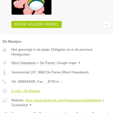
BEKIJK VOLLEDIG PROFIEL
De Maatjes
Niet gevestigd in de plaats Dottignies en in de provincie
Henegouwen.
West-Vlaanderen
»
De Panne
|
Google maps
▼
Veurnestraat 247
,
8660
De Panne
(
West-Vlaanderen
)
Tel:
0480644206
, Fax:
-
, BTW-nr:
-
E-mail › De Maatjes
Website:
https://www.facebook.com/GroepsopvangDeMaatjes
|
Screenshot
▼