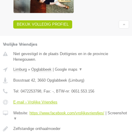
BEKIJK VOLLEDIG PROFIEL
Vrolijke Vriendjes
Niet gevestigd in de plaats Dottignies en in de provincie
Henegouwen.
Limburg
»
Opglabbeek
|
Google maps
▼
Bosstraat 42
,
3660
Opglabbeek
(
Limburg
)
Tel:
0472253798
, Fax:
-
, BTW-nr:
0651.553.156
E-mail › Vrolijke Vriendjes
Website:
https://www.facebook.com/vrolijkevriendjes/
|
Screenshot
▼
Zelfstandige onthaalmoeder