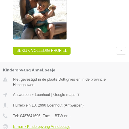
BEKIJK VOLLEDIG PROFIEL
Kinderopvang AnneLoesje
Niet gevestigd in de plaats Dottignies en in de provincie
Henegouwen.
Antwerpen
»
Loenhout
|
Google maps
▼
Huffelplein 10
,
2990
Loenhout
(
Antwerpen
)
Tel:
0487641696
, Fax:
-
, BTW-nr:
-
E-mail › Kinderopvang AnneLoesje