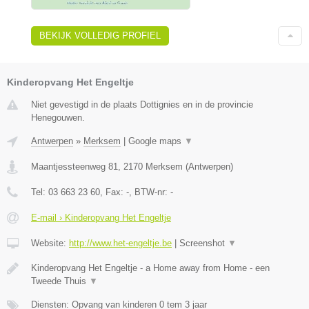
BEKIJK VOLLEDIG PROFIEL
Kinderopvang Het Engeltje
Niet gevestigd in de plaats Dottignies en in de provincie
Henegouwen.
Antwerpen
»
Merksem
|
Google maps
▼
Maantjessteenweg 81
,
2170
Merksem
(
Antwerpen
)
Tel:
03 663 23 60
, Fax:
-
, BTW-nr:
-
E-mail › Kinderopvang Het Engeltje
Website:
http://www.het-engeltje.be
|
Screenshot
▼
Kinderopvang Het Engeltje - a Home away from Home - een
Tweede Thuis
▼
Diensten: Opvang van kinderen 0 tem 3 jaar