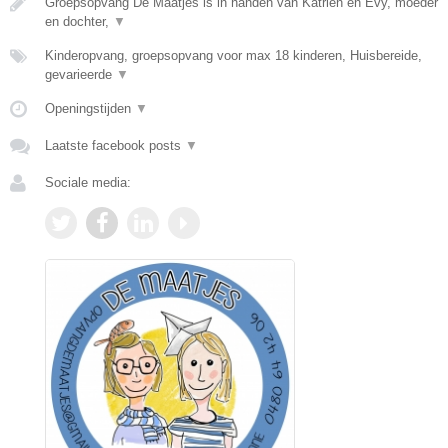
Groepsopvang De Maatjes is in handen van Katrien en Evy, moeder
en dochter,
▼
Kinderopvang, groepsopvang voor max 18 kinderen, Huisbereide,
gevarieerde
▼
Openingstijden
▼
Laatste facebook posts
▼
Sociale media: