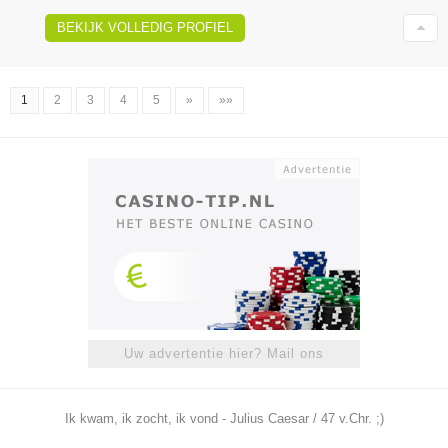
BEKIJK VOLLEDIG PROFIEL
1
2
3
4
5
»
»»
Uw advertentie hier? Mail ons
Ik kwam, ik zocht, ik vond - Julius Caesar / 47 v.Chr. ;)