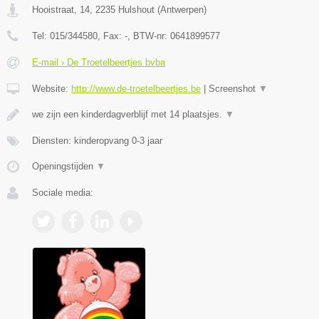
Hooistraat, 14
,
2235
Hulshout
(
Antwerpen
)
Tel:
015/344580
, Fax:
-
, BTW-nr:
0641899577
E-mail › De Troetelbeertjes bvba
Website:
http://www.de-troetelbeertjes.be
|
Screenshot
▼
we zijn een kinderdagverblijf met 14 plaatsjes.
▼
Diensten: kinderopvang 0-3 jaar
Openingstijden
▼
Sociale media: