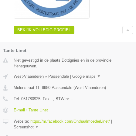
BEKIJK VOLLEDIG PROFIEL
Tante Linet
Niet gevestigd in de plaats Dottignies en in de provincie
Henegouwen.
West-Vlaanderen
»
Passendale
|
Google maps
▼
Molenstraat 11
,
8980
Passendale
(
West-Vlaanderen
)
Tel:
051780925
, Fax:
-
, BTW-nr:
-
E-mail › Tante Linet
Website:
https://m.facebook.com/OnthaalmoederLinet/
|
Screenshot
▼