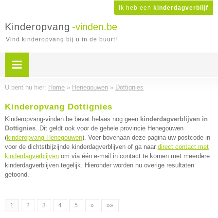
Ik heb een
kinderdagverblijf
Kinderopvang
-vinden.be
Vind kinderopvang bij u in de buurt!
U bent nu hier:
Home
»
Henegouwen
»
Dottignies
Kinderopvang Dottignies
Kinderopvang-vinden.be bevat helaas nog geen
kinderdagverblijven in
Dottignies
. Dit geldt ook voor de gehele provincie Henegouwen
(
kinderopvang Henegouwen
). Voer bovenaan deze pagina uw postcode in
voor de dichtstbijzijnde kinderdagverblijven of ga naar
direct contact met
kinderdagverblijven
om via één e-mail in contact te komen met meerdere
kinderdagverblijven tegelijk. Hieronder worden nu overige resultaten
getoond.
1
2
3
4
5
»
»»