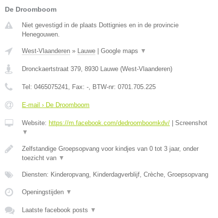
De Droomboom
Niet gevestigd in de plaats Dottignies en in de provincie
Henegouwen.
West-Vlaanderen
»
Lauwe
|
Google maps
▼
Dronckaertstraat 379
,
8930
Lauwe
(
West-Vlaanderen
)
Tel:
0465075241
, Fax:
-
, BTW-nr:
0701.705.225
E-mail › De Droomboom
Website:
https://m.facebook.com/dedroomboomkdv/
|
Screenshot
▼
Zelfstandige Groepsopvang voor kindjes van 0 tot 3 jaar, onder
toezicht van
▼
Diensten: Kinderopvang, Kinderdagverblijf, Crèche, Groepsopvang
Openingstijden
▼
Laatste facebook posts
▼