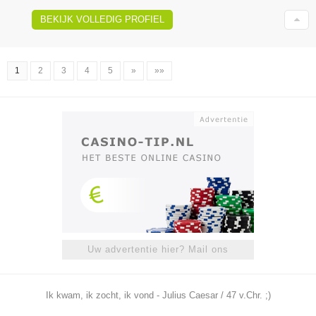
BEKIJK VOLLEDIG PROFIEL
1
2
3
4
5
»
»»
Uw advertentie hier? Mail ons
Ik kwam, ik zocht, ik vond - Julius Caesar / 47 v.Chr. ;)