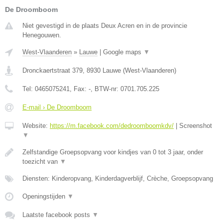
De Droomboom
Niet gevestigd in de plaats Deux Acren en in de provincie
Henegouwen.
West-Vlaanderen
»
Lauwe
|
Google maps
▼
Dronckaertstraat 379
,
8930
Lauwe
(
West-Vlaanderen
)
Tel:
0465075241
, Fax:
-
, BTW-nr:
0701.705.225
E-mail › De Droomboom
Website:
https://m.facebook.com/dedroomboomkdv/
|
Screenshot
▼
Zelfstandige Groepsopvang voor kindjes van 0 tot 3 jaar, onder
toezicht van
▼
Diensten: Kinderopvang, Kinderdagverblijf, Crèche, Groepsopvang
Openingstijden
▼
Laatste facebook posts
▼