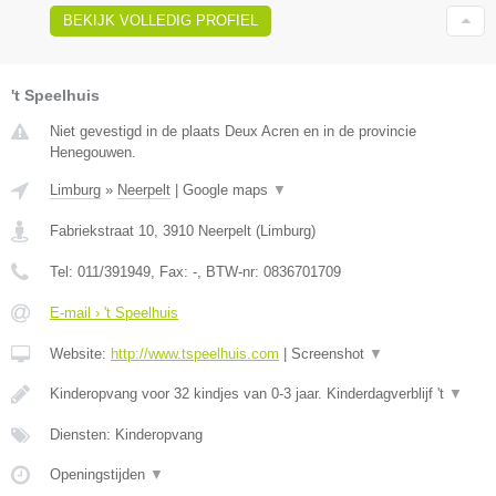
BEKIJK VOLLEDIG PROFIEL
't Speelhuis
Niet gevestigd in de plaats Deux Acren en in de provincie
Henegouwen.
Limburg
»
Neerpelt
|
Google maps
▼
Fabriekstraat 10
,
3910
Neerpelt
(
Limburg
)
Tel:
011/391949
, Fax:
-
, BTW-nr:
0836701709
E-mail › 't Speelhuis
Website:
http://www.tspeelhuis.com
|
Screenshot
▼
Kinderopvang voor 32 kindjes van 0-3 jaar. Kinderdagverblijf 't
▼
Diensten: Kinderopvang
Openingstijden
▼