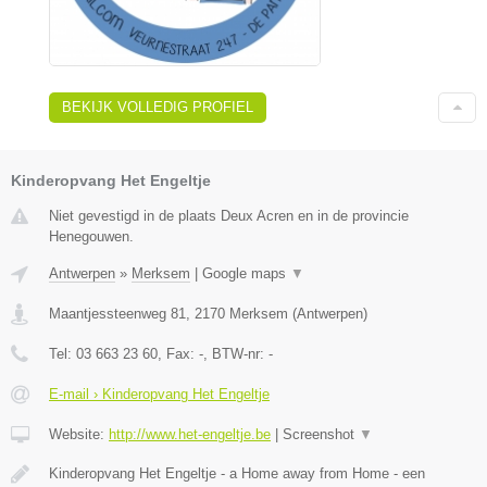
BEKIJK VOLLEDIG PROFIEL
Kinderopvang Het Engeltje
Niet gevestigd in de plaats Deux Acren en in de provincie
Henegouwen.
Antwerpen
»
Merksem
|
Google maps
▼
Maantjessteenweg 81
,
2170
Merksem
(
Antwerpen
)
Tel:
03 663 23 60
, Fax:
-
, BTW-nr:
-
E-mail › Kinderopvang Het Engeltje
Website:
http://www.het-engeltje.be
|
Screenshot
▼
Kinderopvang Het Engeltje - a Home away from Home - een