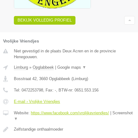
BEKIJK VOLLEDIG PROFIEL
Vrolijke Vriendjes
Niet gevestigd in de plaats Deux Acren en in de provincie
Henegouwen.
Limburg
»
Opglabbeek
|
Google maps
▼
Bosstraat 42
,
3660
Opglabbeek
(
Limburg
)
Tel:
0472253798
, Fax:
-
, BTW-nr:
0651.553.156
E-mail › Vrolijke Vriendjes
Website:
https://www.facebook.com/vrolijkevriendjes/
|
Screenshot
▼
Zelfstandige onthaalmoeder