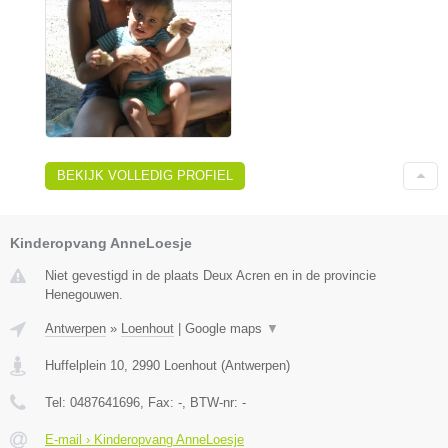
BEKIJK VOLLEDIG PROFIEL
Kinderopvang AnneLoesje
Niet gevestigd in de plaats Deux Acren en in de provincie
Henegouwen.
Antwerpen
»
Loenhout
|
Google maps
▼
Huffelplein 10
,
2990
Loenhout
(
Antwerpen
)
Tel:
0487641696
, Fax:
-
, BTW-nr:
-
E-mail › Kinderopvang AnneLoesje