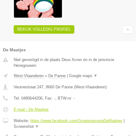
BEKIJK VOLLEDIG PROFIEL
De Maatjes
Niet gevestigd in de plaats Deux Acren en in de provincie
Henegouwen.
West-Vlaanderen
»
De Panne
|
Google maps
▼
Veurnestraat 247
,
8660
De Panne
(
West-Vlaanderen
)
Tel:
0480644206
, Fax:
-
, BTW-nr:
-
E-mail › De Maatjes
Website:
https://www.facebook.com/GroepsopvangDeMaatjes
|
Screenshot
▼