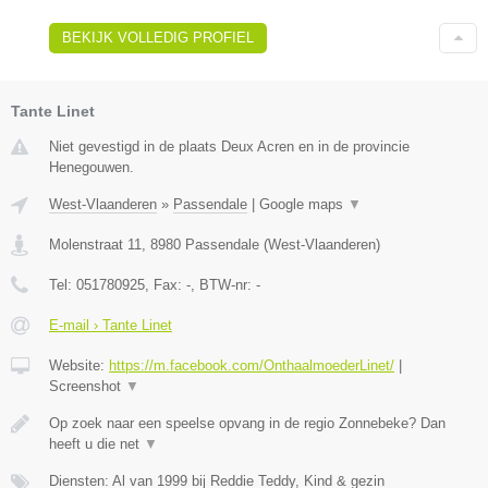
BEKIJK VOLLEDIG PROFIEL
Tante Linet
Niet gevestigd in de plaats Deux Acren en in de provincie
Henegouwen.
West-Vlaanderen
»
Passendale
|
Google maps
▼
Molenstraat 11
,
8980
Passendale
(
West-Vlaanderen
)
Tel:
051780925
, Fax:
-
, BTW-nr:
-
E-mail › Tante Linet
Website:
https://m.facebook.com/OnthaalmoederLinet/
|
Screenshot
▼
Op zoek naar een speelse opvang in de regio Zonnebeke? Dan
heeft u die net
▼
Diensten: Al van 1999 bij Reddie Teddy, Kind & gezin