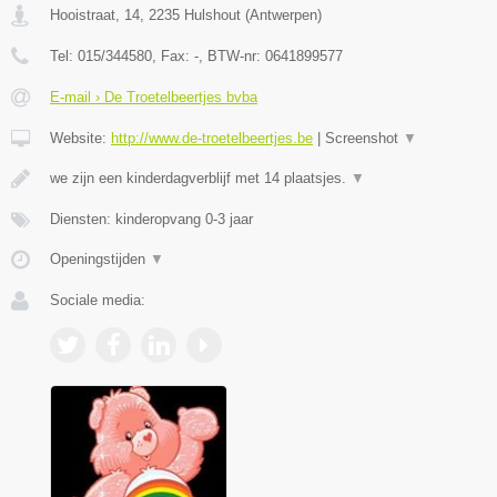
Hooistraat, 14
,
2235
Hulshout
(
Antwerpen
)
Tel:
015/344580
, Fax:
-
, BTW-nr:
0641899577
E-mail › De Troetelbeertjes bvba
Website:
http://www.de-troetelbeertjes.be
|
Screenshot
▼
we zijn een kinderdagverblijf met 14 plaatsjes.
▼
Diensten: kinderopvang 0-3 jaar
Openingstijden
▼
Sociale media: