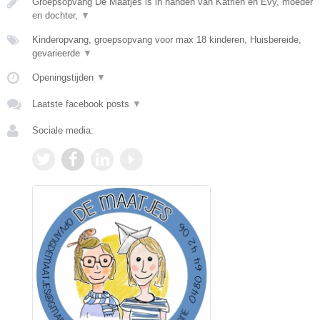
Groepsopvang De Maatjes is in handen van Katrien en Evy, moeder
en dochter,
▼
Kinderopvang, groepsopvang voor max 18 kinderen, Huisbereide,
gevarieerde
▼
Openingstijden
▼
Laatste facebook posts
▼
Sociale media: