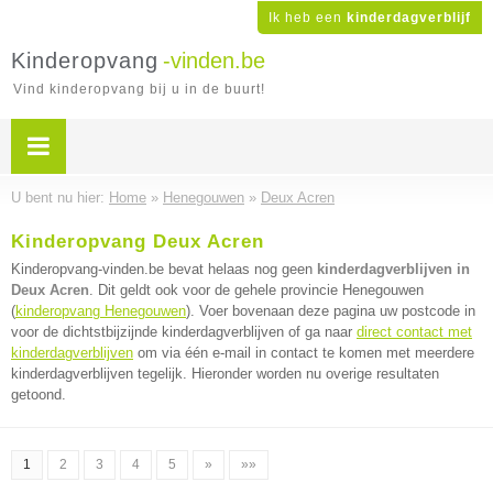
Ik heb een
kinderdagverblijf
Kinderopvang
-vinden.be
Vind kinderopvang bij u in de buurt!
U bent nu hier:
Home
»
Henegouwen
»
Deux Acren
Kinderopvang Deux Acren
Kinderopvang-vinden.be bevat helaas nog geen
kinderdagverblijven in
Deux Acren
. Dit geldt ook voor de gehele provincie Henegouwen
(
kinderopvang Henegouwen
). Voer bovenaan deze pagina uw postcode in
voor de dichtstbijzijnde kinderdagverblijven of ga naar
direct contact met
kinderdagverblijven
om via één e-mail in contact te komen met meerdere
kinderdagverblijven tegelijk. Hieronder worden nu overige resultaten
getoond.
1
2
3
4
5
»
»»