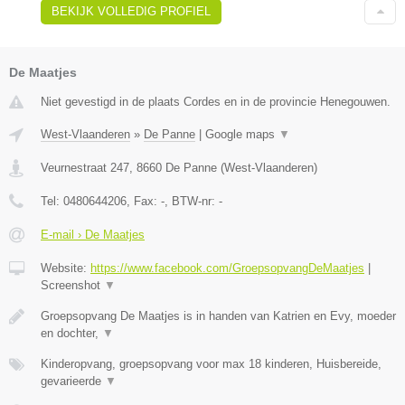
BEKIJK VOLLEDIG PROFIEL
De Maatjes
Niet gevestigd in de plaats Cordes en in de provincie Henegouwen.
West-Vlaanderen
»
De Panne
|
Google maps
▼
Veurnestraat 247
,
8660
De Panne
(
West-Vlaanderen
)
Tel:
0480644206
, Fax:
-
, BTW-nr:
-
E-mail › De Maatjes
Website:
https://www.facebook.com/GroepsopvangDeMaatjes
|
Screenshot
▼
Groepsopvang De Maatjes is in handen van Katrien en Evy, moeder
en dochter,
▼
Kinderopvang, groepsopvang voor max 18 kinderen, Huisbereide,
gevarieerde
▼