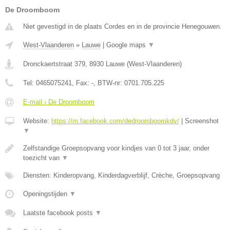
De Droomboom
Niet gevestigd in de plaats Cordes en in de provincie Henegouwen.
West-Vlaanderen
»
Lauwe
|
Google maps
▼
Dronckaertstraat 379
,
8930
Lauwe
(
West-Vlaanderen
)
Tel:
0465075241
, Fax:
-
, BTW-nr:
0701.705.225
E-mail › De Droomboom
Website:
https://m.facebook.com/dedroomboomkdv/
|
Screenshot
▼
Zelfstandige Groepsopvang voor kindjes van 0 tot 3 jaar, onder
toezicht van
▼
Diensten: Kinderopvang, Kinderdagverblijf, Crèche, Groepsopvang
Openingstijden
▼
Laatste facebook posts
▼