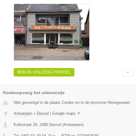
BEKIJK VOLLEDIG PROFIEL
Kinderopvang het uilennestje
Niet gevestigd in de plaats Cordes en in de provincie Henegouwen.
Antwerpen
»
Dessel
|
Google maps
▼
Kolkstraat 29
,
2480
Dessel
(
Antwerpen
)
Tel:
0497 61 49 04
, Fax:
-
, BTW-nr:
0716942638