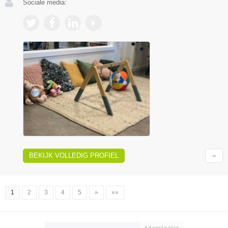
Sociale media:
BEKIJK VOLLEDIG PROFIEL
1
2
3
4
5
»
»»