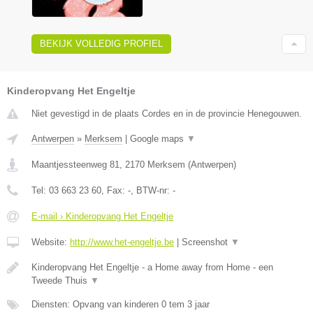
BEKIJK VOLLEDIG PROFIEL
Kinderopvang Het Engeltje
Niet gevestigd in de plaats Cordes en in de provincie Henegouwen.
Antwerpen
»
Merksem
|
Google maps
▼
Maantjessteenweg 81
,
2170
Merksem
(
Antwerpen
)
Tel:
03 663 23 60
, Fax:
-
, BTW-nr:
-
E-mail › Kinderopvang Het Engeltje
Website:
http://www.het-engeltje.be
|
Screenshot
▼
Kinderopvang Het Engeltje - a Home away from Home - een
Tweede Thuis
▼
Diensten: Opvang van kinderen 0 tem 3 jaar