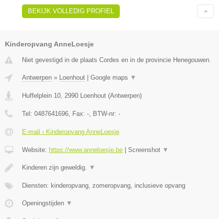
BEKIJK VOLLEDIG PROFIEL
Kinderopvang AnneLoesje
Niet gevestigd in de plaats Cordes en in de provincie Henegouwen.
Antwerpen
»
Loenhout
|
Google maps
▼
Huffelplein 10
,
2990
Loenhout
(
Antwerpen
)
Tel:
0487641696
, Fax:
-
, BTW-nr:
-
E-mail › Kinderopvang AnneLoesje
Website:
https://www.anneloesje.be
|
Screenshot
▼
Kinderen zijn geweldig.
▼
Diensten: kinderopvang, zomeropvang, inclusieve opvang
Openingstijden
▼