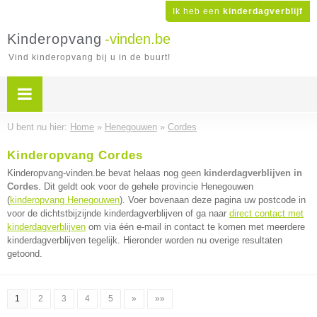
Ik heb een
kinderdagverblijf
Kinderopvang
-vinden.be
Vind kinderopvang bij u in de buurt!
U bent nu hier:
Home
»
Henegouwen
»
Cordes
Kinderopvang Cordes
Kinderopvang-vinden.be bevat helaas nog geen
kinderdagverblijven in
Cordes
. Dit geldt ook voor de gehele provincie Henegouwen
(
kinderopvang Henegouwen
). Voer bovenaan deze pagina uw postcode in
voor de dichtstbijzijnde kinderdagverblijven of ga naar
direct contact met
kinderdagverblijven
om via één e-mail in contact te komen met meerdere
kinderdagverblijven tegelijk. Hieronder worden nu overige resultaten
getoond.
1
2
3
4
5
»
»»