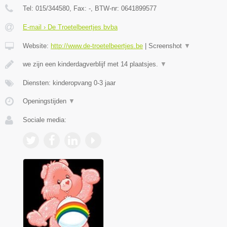
Tel:
015/344580
, Fax:
-
, BTW-nr:
0641899577
E-mail › De Troetelbeertjes bvba
Website:
http://www.de-troetelbeertjes.be
|
Screenshot
▼
we zijn een kinderdagverblijf met 14 plaatsjes.
▼
Diensten: kinderopvang 0-3 jaar
Openingstijden
▼
Sociale media: