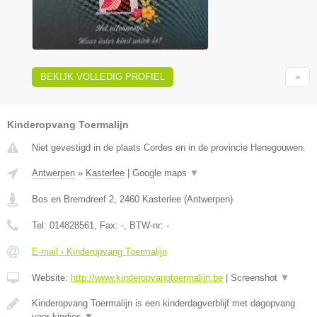
BEKIJK VOLLEDIG PROFIEL
Kinderopvang Toermalijn
Niet gevestigd in de plaats Cordes en in de provincie Henegouwen.
Antwerpen
»
Kasterlee
|
Google maps
▼
Bos en Bremdreef 2
,
2460
Kasterlee
(
Antwerpen
)
Tel:
014828561
, Fax:
-
, BTW-nr:
-
E-mail › Kinderopvang Toermalijn
Website:
http://www.kinderopvangtoermalijn.be
|
Screenshot
▼
Kinderopvang Toermalijn is een kinderdagverblijf met dagopvang
voor kindjes
▼