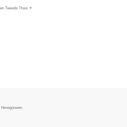
een Tweede Thuis
▼
ie Henegouwen.