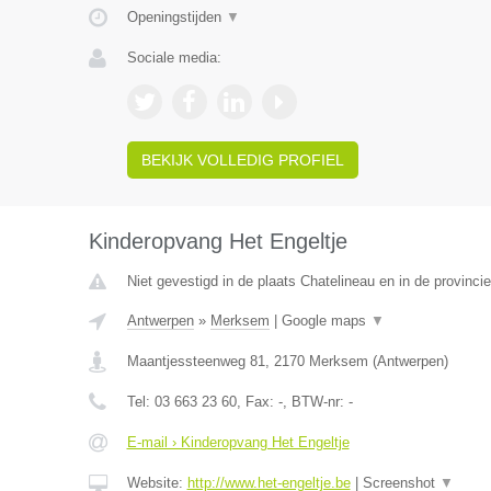
Openingstijden
▼
Sociale media:
BEKIJK VOLLEDIG PROFIEL
Kinderopvang Het Engeltje
Niet gevestigd in de plaats Chatelineau en in de provinc
Antwerpen
»
Merksem
|
Google maps
▼
Maantjessteenweg 81
,
2170
Merksem
(
Antwerpen
)
Tel:
03 663 23 60
, Fax:
-
, BTW-nr:
-
E-mail › Kinderopvang Het Engeltje
Website:
http://www.het-engeltje.be
|
Screenshot
▼