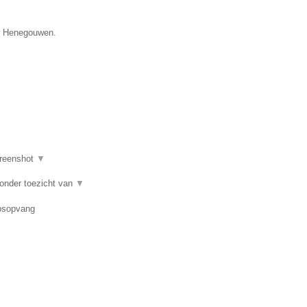
ie Henegouwen.
reenshot
▼
 onder toezicht van
▼
epsopvang