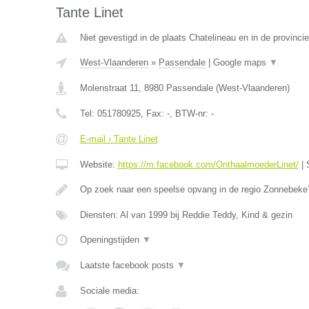
Tante Linet
Niet gevestigd in de plaats Chatelineau en in de provinc
West-Vlaanderen
»
Passendale
|
Google maps
▼
Molenstraat 11
,
8980
Passendale
(
West-Vlaanderen
)
Tel:
051780925
, Fax:
-
, BTW-nr:
-
E-mail › Tante Linet
Website:
https://m.facebook.com/OnthaalmoederLinet/
|
Op zoek naar een speelse opvang in de regio Zonnebeke?
Diensten: Al van 1999 bij Reddie Teddy, Kind & gezin
Openingstijden
▼
Laatste facebook posts
▼
Sociale media: