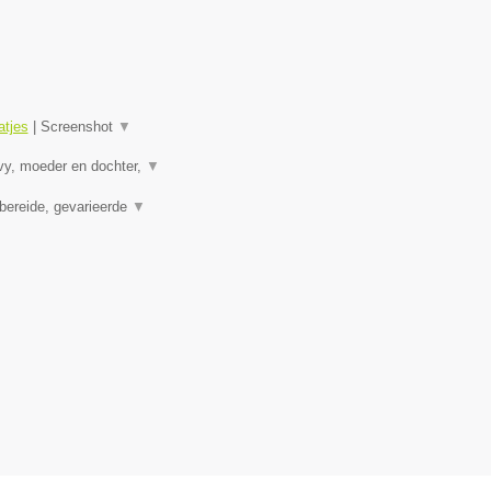
tjes
|
Screenshot
▼
vy, moeder en dochter,
▼
bereide, gevarieerde
▼