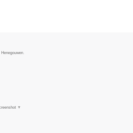
ie Henegouwen.
creenshot
▼