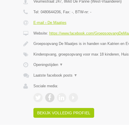
Veurnestraat 247
,
8660
De Panne
(
West-Vlaanderen
)
Tel:
0480644206
, Fax:
-
, BTW-nr:
-
E-mail › De Maatjes
Website:
https://www.facebook.com/GroepsopvangDeMaa
Groepsopvang De Maatjes is in handen van Katrien en E
Kinderopvang, groepsopvang voor max 18 kinderen, Huis
Openingstijden
▼
Laatste facebook posts
▼
Sociale media:
BEKIJK VOLLEDIG PROFIEL