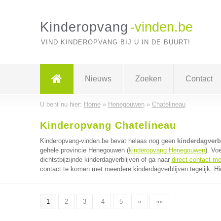
Kinderopvang
-vinden.be
VIND KINDEROPVANG BIJ U IN DE BUURT!
Nieuws
Zoeken
Contact
U bent nu hier:
Home
»
Henegouwen
»
Chatelineau
Kinderopvang Chatelineau
Kinderopvang-vinden.be bevat helaas nog geen
kinderdagverbl
gehele provincie Henegouwen (
kinderopvang Henegouwen
). Vo
dichtstbijzijnde kinderdagverblijven of ga naar
direct contact me
contact te komen met meerdere kinderdagverblijven tegelijk. Hi
1
2
3
4
5
»
»»