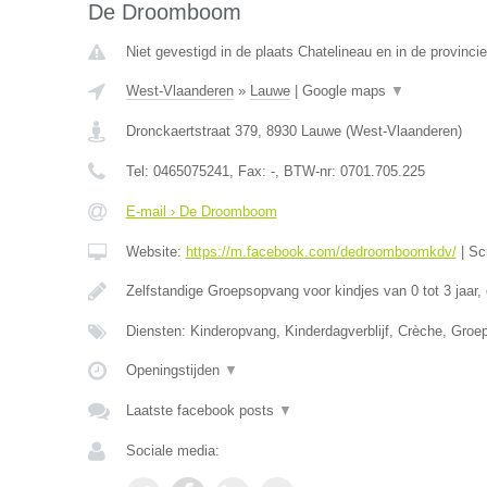
De Droomboom
Niet gevestigd in de plaats Chatelineau en in de provinc
West-Vlaanderen
»
Lauwe
|
Google maps
▼
Dronckaertstraat 379
,
8930
Lauwe
(
West-Vlaanderen
)
Tel:
0465075241
, Fax:
-
, BTW-nr:
0701.705.225
E-mail › De Droomboom
Website:
https://m.facebook.com/dedroomboomkdv/
|
Sc
Zelfstandige Groepsopvang voor kindjes van 0 tot 3 jaar,
Diensten: Kinderopvang, Kinderdagverblijf, Crèche, Gro
Openingstijden
▼
Laatste facebook posts
▼
Sociale media: