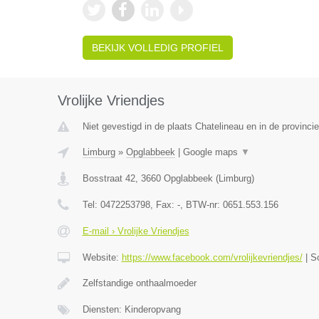
BEKIJK VOLLEDIG PROFIEL
Vrolijke Vriendjes
Niet gevestigd in de plaats Chatelineau en in de provinc
Limburg
»
Opglabbeek
|
Google maps
▼
Bosstraat 42
,
3660
Opglabbeek
(
Limburg
)
Tel:
0472253798
, Fax:
-
, BTW-nr:
0651.553.156
E-mail › Vrolijke Vriendjes
Website:
https://www.facebook.com/vrolijkevriendjes/
|
S
Zelfstandige onthaalmoeder
Diensten: Kinderopvang