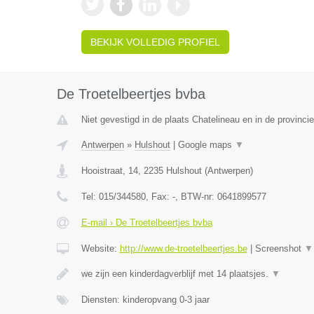
BEKIJK VOLLEDIG PROFIEL
De Troetelbeertjes bvba
Niet gevestigd in de plaats Chatelineau en in de provinc
Antwerpen
»
Hulshout
|
Google maps
▼
Hooistraat, 14
,
2235
Hulshout
(
Antwerpen
)
Tel:
015/344580
, Fax:
-
, BTW-nr:
0641899577
E-mail › De Troetelbeertjes bvba
Website:
http://www.de-troetelbeertjes.be
|
Screenshot
▼
we zijn een kinderdagverblijf met 14 plaatsjes.
▼
Diensten: kinderopvang 0-3 jaar