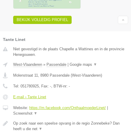
BEKIJK VOLLEDIG PROFIEL
Tante Linet
Niet gevestigd in de plaats Chapelle a Wattines en in de provincie
Henegouwen.
West-Vlaanderen
»
Passendale
|
Google maps
▼
Molenstraat 11
,
8980
Passendale
(
West-Vlaanderen
)
Tel:
051780925
, Fax:
-
, BTW-nr:
-
E-mail › Tante Linet
Website:
https://m.facebook.com/OnthaalmoederLinet/
|
Screenshot
▼
Op zoek naar een speelse opvang in de regio Zonnebeke? Dan
heeft u die net
▼