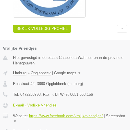
BEKIJK VOLLEDIG PROFIEL
Vrolijke Vriendjes
Niet gevestigd in de plaats Chapelle a Wattines en in de provincie
Henegouwen.
Limburg
»
Opglabbeek
|
Google maps
▼
Bosstraat 42
,
3660
Opglabbeek
(
Limburg
)
Tel:
0472253798
, Fax:
-
, BTW-nr:
0651.553.156
E-mail › Vrolijke Vriendjes
Website:
https://www.facebook.com/vrolijkevriendjes/
|
Screenshot
▼