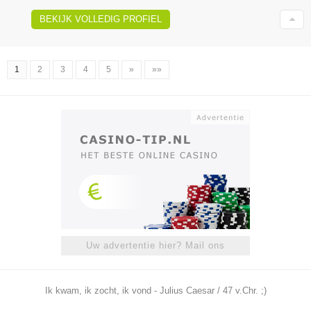
BEKIJK VOLLEDIG PROFIEL
1
2
3
4
5
»
»»
Uw advertentie hier? Mail ons
Ik kwam, ik zocht, ik vond - Julius Caesar / 47 v.Chr. ;)