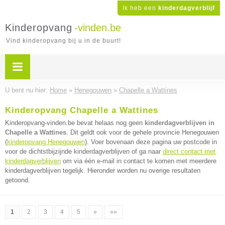
Ik heb een
kinderdagverblijf
Kinderopvang
-vinden.be
Vind kinderopvang bij u in de buurt!
U bent nu hier:
Home
»
Henegouwen
»
Chapelle a Wattines
Kinderopvang Chapelle a Wattines
Kinderopvang-vinden.be bevat helaas nog geen
kinderdagverblijven in
Chapelle a Wattines
. Dit geldt ook voor de gehele provincie Henegouwen
(
kinderopvang Henegouwen
). Voer bovenaan deze pagina uw postcode in
voor de dichtstbijzijnde kinderdagverblijven of ga naar
direct contact met
kinderdagverblijven
om via één e-mail in contact te komen met meerdere
kinderdagverblijven tegelijk. Hieronder worden nu overige resultaten
getoond.
1
2
3
4
5
»
»»