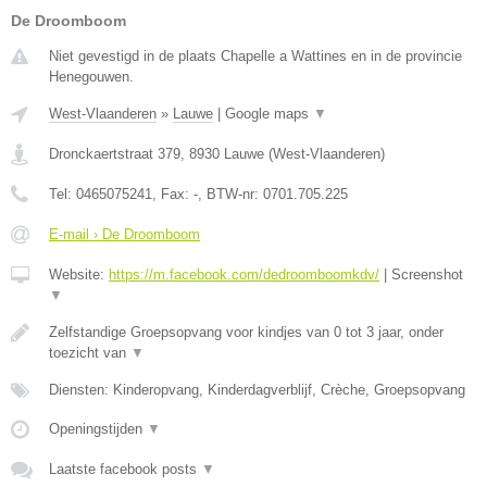
De Droomboom
Niet gevestigd in de plaats Chapelle a Wattines en in de provincie
Henegouwen.
West-Vlaanderen
»
Lauwe
|
Google maps
▼
Dronckaertstraat 379
,
8930
Lauwe
(
West-Vlaanderen
)
Tel:
0465075241
, Fax:
-
, BTW-nr:
0701.705.225
E-mail › De Droomboom
Website:
https://m.facebook.com/dedroomboomkdv/
|
Screenshot
▼
Zelfstandige Groepsopvang voor kindjes van 0 tot 3 jaar, onder
toezicht van
▼
Diensten: Kinderopvang, Kinderdagverblijf, Crèche, Groepsopvang
Openingstijden
▼
Laatste facebook posts
▼