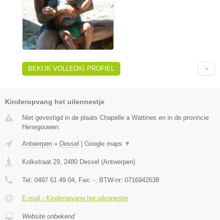
BEKIJK VOLLEDIG PROFIEL
Kinderopvang het uilennestje
Niet gevestigd in de plaats Chapelle a Wattines en in de provincie
Henegouwen.
Antwerpen
»
Dessel
|
Google maps
▼
Kolkstraat 29
,
2480
Dessel
(
Antwerpen
)
Tel:
0497 61 49 04
, Fax:
-
, BTW-nr:
0716942638
E-mail › Kinderopvang het uilennestje
Website onbekend