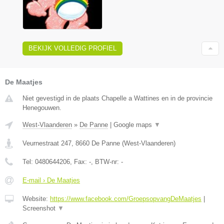
BEKIJK VOLLEDIG PROFIEL
De Maatjes
Niet gevestigd in de plaats Chapelle a Wattines en in de provincie
Henegouwen.
West-Vlaanderen
»
De Panne
|
Google maps
▼
Veurnestraat 247
,
8660
De Panne
(
West-Vlaanderen
)
Tel:
0480644206
, Fax:
-
, BTW-nr:
-
E-mail › De Maatjes
Website:
https://www.facebook.com/GroepsopvangDeMaatjes
|
Screenshot
▼