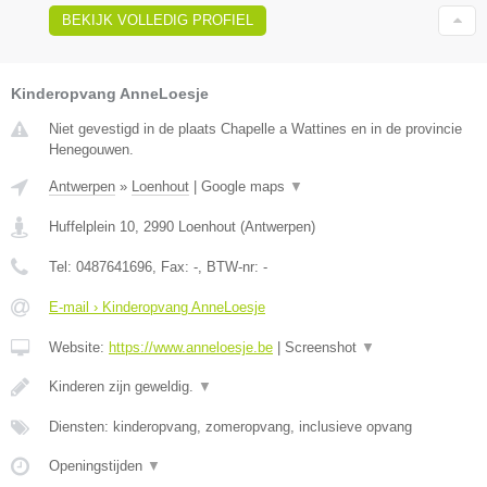
BEKIJK VOLLEDIG PROFIEL
Kinderopvang AnneLoesje
Niet gevestigd in de plaats Chapelle a Wattines en in de provincie
Henegouwen.
Antwerpen
»
Loenhout
|
Google maps
▼
Huffelplein 10
,
2990
Loenhout
(
Antwerpen
)
Tel:
0487641696
, Fax:
-
, BTW-nr:
-
E-mail › Kinderopvang AnneLoesje
Website:
https://www.anneloesje.be
|
Screenshot
▼
Kinderen zijn geweldig.
▼
Diensten: kinderopvang, zomeropvang, inclusieve opvang
Openingstijden
▼