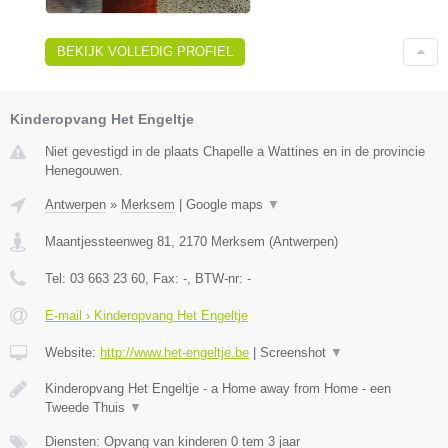
BEKIJK VOLLEDIG PROFIEL
Kinderopvang Het Engeltje
Niet gevestigd in de plaats Chapelle a Wattines en in de provincie
Henegouwen.
Antwerpen
»
Merksem
|
Google maps
▼
Maantjessteenweg 81
,
2170
Merksem
(
Antwerpen
)
Tel:
03 663 23 60
, Fax:
-
, BTW-nr:
-
E-mail › Kinderopvang Het Engeltje
Website:
http://www.het-engeltje.be
|
Screenshot
▼
Kinderopvang Het Engeltje - a Home away from Home - een
Tweede Thuis
▼
Diensten: Opvang van kinderen 0 tem 3 jaar