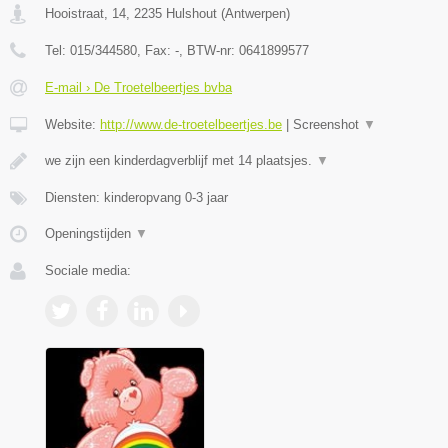
Hooistraat, 14
,
2235
Hulshout
(
Antwerpen
)
Tel:
015/344580
, Fax:
-
, BTW-nr:
0641899577
E-mail › De Troetelbeertjes bvba
Website:
http://www.de-troetelbeertjes.be
|
Screenshot
▼
we zijn een kinderdagverblijf met 14 plaatsjes.
▼
Diensten: kinderopvang 0-3 jaar
Openingstijden
▼
Sociale media: