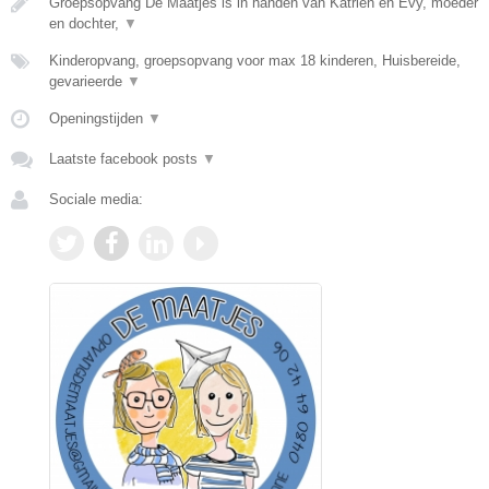
Groepsopvang De Maatjes is in handen van Katrien en Evy, moeder
en dochter,
▼
Kinderopvang, groepsopvang voor max 18 kinderen, Huisbereide,
gevarieerde
▼
Openingstijden
▼
Laatste facebook posts
▼
Sociale media: