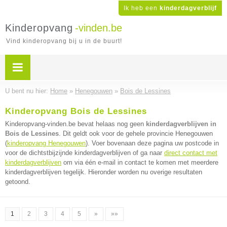
Ik heb een
kinderdagverblijf
Kinderopvang
-vinden.be
Vind kinderopvang bij u in de buurt!
U bent nu hier:
Home
»
Henegouwen
»
Bois de Lessines
Kinderopvang Bois de Lessines
Kinderopvang-vinden.be bevat helaas nog geen
kinderdagverblijven in
Bois de Lessines
. Dit geldt ook voor de gehele provincie Henegouwen
(
kinderopvang Henegouwen
). Voer bovenaan deze pagina uw postcode in
voor de dichtstbijzijnde kinderdagverblijven of ga naar
direct contact met
kinderdagverblijven
om via één e-mail in contact te komen met meerdere
kinderdagverblijven tegelijk. Hieronder worden nu overige resultaten
getoond.
1
2
3
4
5
»
»»