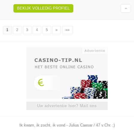
BEKIJK VOLLEDIG PROFIEL
1
2
3
4
5
»
»»
Uw advertentie hier? Mail ons
Ik kwam, ik zocht, ik vond - Julius Caesar / 47 v.Chr. ;)