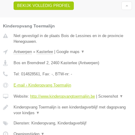
BEKIJK VOLLEDIG PROFIEL
Kinderopvang Toermalijn
Niet gevestigd in de plaats Bois de Lessines en in de provincie
Henegouwen.
Antwerpen
»
Kasterlee
|
Google maps
▼
Bos en Bremdreef 2
,
2460
Kasterlee
(
Antwerpen
)
Tel:
014828561
, Fax:
-
, BTW-nr:
-
E-mail › Kinderopvang Toermalijn
Website:
http://www.kinderopvangtoermalijn.be
|
Screenshot
▼
Kinderopvang Toermalijn is een kinderdagverblijf met dagopvang
voor kindjes
▼
Diensten: Kinderopvang, Kinderdagverblijf
Openingstijden
▼