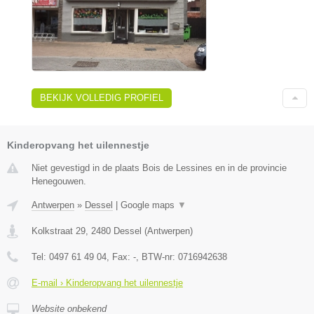
BEKIJK VOLLEDIG PROFIEL
Kinderopvang het uilennestje
Niet gevestigd in de plaats Bois de Lessines en in de provincie
Henegouwen.
Antwerpen
»
Dessel
|
Google maps
▼
Kolkstraat 29
,
2480
Dessel
(
Antwerpen
)
Tel:
0497 61 49 04
, Fax:
-
, BTW-nr:
0716942638
E-mail › Kinderopvang het uilennestje
Website onbekend