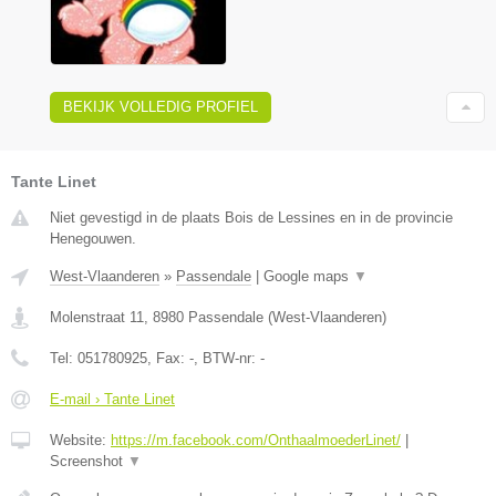
BEKIJK VOLLEDIG PROFIEL
Tante Linet
Niet gevestigd in de plaats Bois de Lessines en in de provincie
Henegouwen.
West-Vlaanderen
»
Passendale
|
Google maps
▼
Molenstraat 11
,
8980
Passendale
(
West-Vlaanderen
)
Tel:
051780925
, Fax:
-
, BTW-nr:
-
E-mail › Tante Linet
Website:
https://m.facebook.com/OnthaalmoederLinet/
|
Screenshot
▼