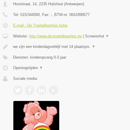
Hooistraat, 14
,
2235
Hulshout
(
Antwerpen
)
Tel:
015/344580
, Fax:
-
, BTW-nr:
0641899577
E-mail › De Troetelbeertjes bvba
Website:
http://www.de-troetelbeertjes.be
|
Screenshot
▼
we zijn een kinderdagverblijf met 14 plaatsjes.
▼
Diensten: kinderopvang 0-3 jaar
Openingstijden
▼
Sociale media: