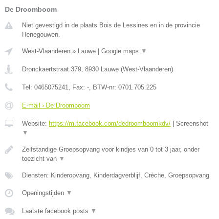
De Droomboom
Niet gevestigd in de plaats Bois de Lessines en in de provincie
Henegouwen.
West-Vlaanderen
»
Lauwe
|
Google maps
▼
Dronckaertstraat 379
,
8930
Lauwe
(
West-Vlaanderen
)
Tel:
0465075241
, Fax:
-
, BTW-nr:
0701.705.225
E-mail › De Droomboom
Website:
https://m.facebook.com/dedroomboomkdv/
|
Screenshot
▼
Zelfstandige Groepsopvang voor kindjes van 0 tot 3 jaar, onder
toezicht van
▼
Diensten: Kinderopvang, Kinderdagverblijf, Crèche, Groepsopvang
Openingstijden
▼
Laatste facebook posts
▼