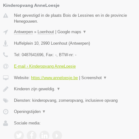
Kinderopvang AnneLoesje
Niet gevestigd in de plaats Bois de Lessines en in de provincie
Henegouwen.
Antwerpen
»
Loenhout
|
Google maps
▼
Huffelplein 10
,
2990
Loenhout
(
Antwerpen
)
Tel:
0487641696
, Fax:
-
, BTW-nr:
-
E-mail › Kinderopvang AnneLoesje
Website:
https://www.anneloesje.be
|
Screenshot
▼
Kinderen zijn geweldig.
▼
Diensten: kinderopvang, zomeropvang, inclusieve opvang
Openingstijden
▼
Sociale media: