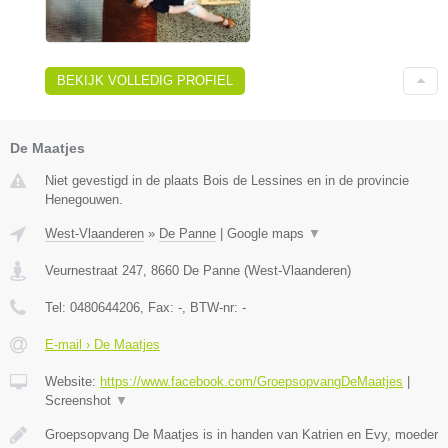
BEKIJK VOLLEDIG PROFIEL
De Maatjes
Niet gevestigd in de plaats Bois de Lessines en in de provincie
Henegouwen.
West-Vlaanderen
»
De Panne
|
Google maps
▼
Veurnestraat 247
,
8660
De Panne
(
West-Vlaanderen
)
Tel:
0480644206
, Fax:
-
, BTW-nr:
-
E-mail › De Maatjes
Website:
https://www.facebook.com/GroepsopvangDeMaatjes
|
Screenshot
▼
Groepsopvang De Maatjes is in handen van Katrien en Evy, moeder