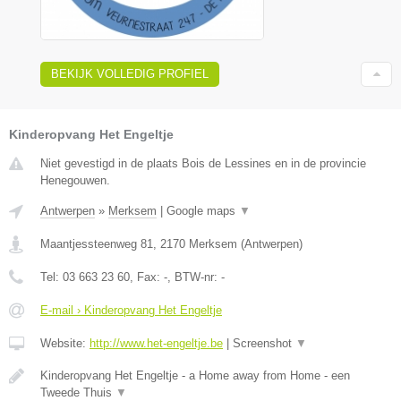
BEKIJK VOLLEDIG PROFIEL
Kinderopvang Het Engeltje
Niet gevestigd in de plaats Bois de Lessines en in de provincie
Henegouwen.
Antwerpen
»
Merksem
|
Google maps
▼
Maantjessteenweg 81
,
2170
Merksem
(
Antwerpen
)
Tel:
03 663 23 60
, Fax:
-
, BTW-nr:
-
E-mail › Kinderopvang Het Engeltje
Website:
http://www.het-engeltje.be
|
Screenshot
▼
Kinderopvang Het Engeltje - a Home away from Home - een
Tweede Thuis
▼