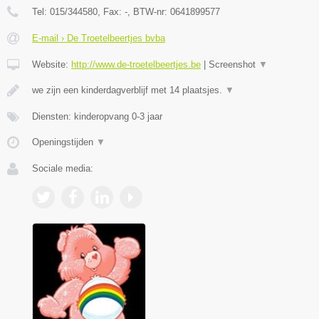
Tel:
015/344580
, Fax:
-
, BTW-nr:
0641899577
E-mail › De Troetelbeertjes bvba
Website:
http://www.de-troetelbeertjes.be
|
Screenshot
▼
we zijn een kinderdagverblijf met 14 plaatsjes.
▼
Diensten: kinderopvang 0-3 jaar
Openingstijden
▼
Sociale media: