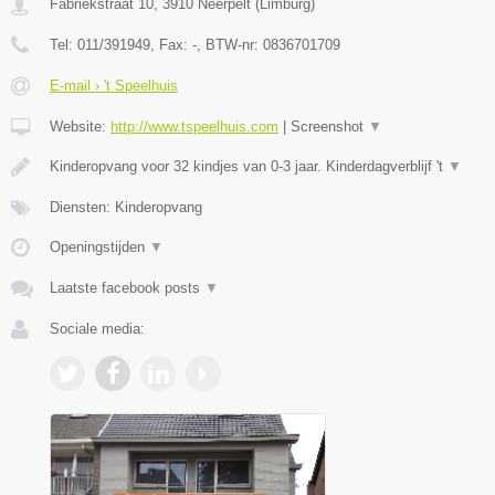
Fabriekstraat 10
,
3910
Neerpelt
(
Limburg
)
Tel:
011/391949
, Fax:
-
, BTW-nr:
0836701709
E-mail › 't Speelhuis
Website:
http://www.tspeelhuis.com
|
Screenshot
▼
Kinderopvang voor 32 kindjes van 0-3 jaar. Kinderdagverblijf 't
▼
Diensten: Kinderopvang
Openingstijden
▼
Laatste facebook posts
▼
Sociale media: