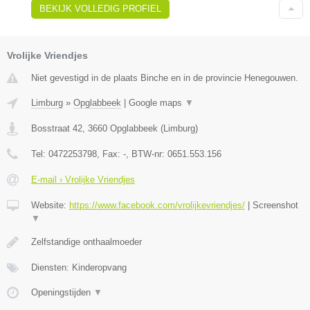
BEKIJK VOLLEDIG PROFIEL
Vrolijke Vriendjes
Niet gevestigd in de plaats Binche en in de provincie Henegouwen.
Limburg
»
Opglabbeek
|
Google maps
▼
Bosstraat 42
,
3660
Opglabbeek
(
Limburg
)
Tel:
0472253798
, Fax:
-
, BTW-nr:
0651.553.156
E-mail › Vrolijke Vriendjes
Website:
https://www.facebook.com/vrolijkevriendjes/
|
Screenshot
▼
Zelfstandige onthaalmoeder
Diensten: Kinderopvang
Openingstijden
▼