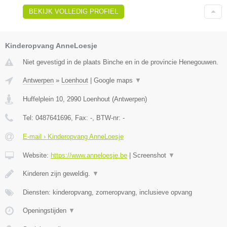
BEKIJK VOLLEDIG PROFIEL
Kinderopvang AnneLoesje
Niet gevestigd in de plaats Binche en in de provincie Henegouwen.
Antwerpen
»
Loenhout
|
Google maps
▼
Huffelplein 10
,
2990
Loenhout
(
Antwerpen
)
Tel:
0487641696
, Fax:
-
, BTW-nr:
-
E-mail › Kinderopvang AnneLoesje
Website:
https://www.anneloesje.be
|
Screenshot
▼
Kinderen zijn geweldig.
▼
Diensten: kinderopvang, zomeropvang, inclusieve opvang
Openingstijden
▼