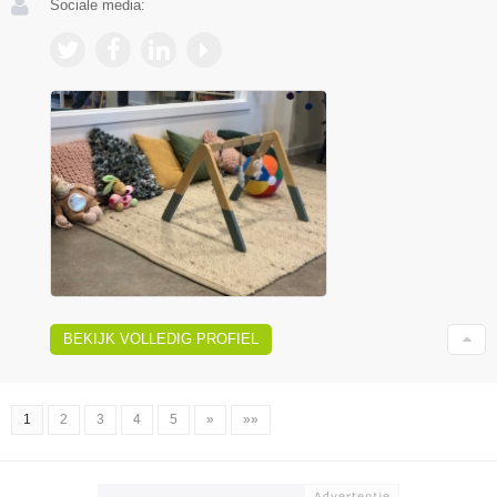
Sociale media:
BEKIJK VOLLEDIG PROFIEL
1
2
3
4
5
»
»»