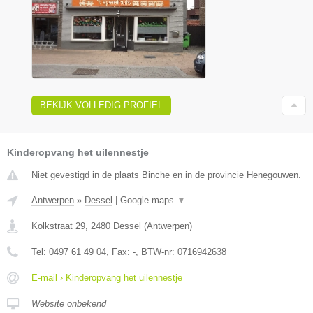
BEKIJK VOLLEDIG PROFIEL
Kinderopvang het uilennestje
Niet gevestigd in de plaats Binche en in de provincie Henegouwen.
Antwerpen
»
Dessel
|
Google maps
▼
Kolkstraat 29
,
2480
Dessel
(
Antwerpen
)
Tel:
0497 61 49 04
, Fax:
-
, BTW-nr:
0716942638
E-mail › Kinderopvang het uilennestje
Website onbekend