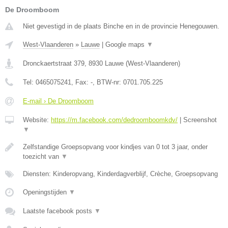
De Droomboom
Niet gevestigd in de plaats Binche en in de provincie Henegouwen.
West-Vlaanderen
»
Lauwe
|
Google maps
▼
Dronckaertstraat 379
,
8930
Lauwe
(
West-Vlaanderen
)
Tel:
0465075241
, Fax:
-
, BTW-nr:
0701.705.225
E-mail › De Droomboom
Website:
https://m.facebook.com/dedroomboomkdv/
|
Screenshot
▼
Zelfstandige Groepsopvang voor kindjes van 0 tot 3 jaar, onder
toezicht van
▼
Diensten: Kinderopvang, Kinderdagverblijf, Crèche, Groepsopvang
Openingstijden
▼
Laatste facebook posts
▼