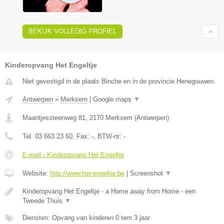
BEKIJK VOLLEDIG PROFIEL
Kinderopvang Het Engeltje
Niet gevestigd in de plaats Binche en in de provincie Henegouwen.
Antwerpen
»
Merksem
|
Google maps
▼
Maantjessteenweg 81
,
2170
Merksem
(
Antwerpen
)
Tel:
03 663 23 60
, Fax:
-
, BTW-nr:
-
E-mail › Kinderopvang Het Engeltje
Website:
http://www.het-engeltje.be
|
Screenshot
▼
Kinderopvang Het Engeltje - a Home away from Home - een
Tweede Thuis
▼
Diensten: Opvang van kinderen 0 tem 3 jaar