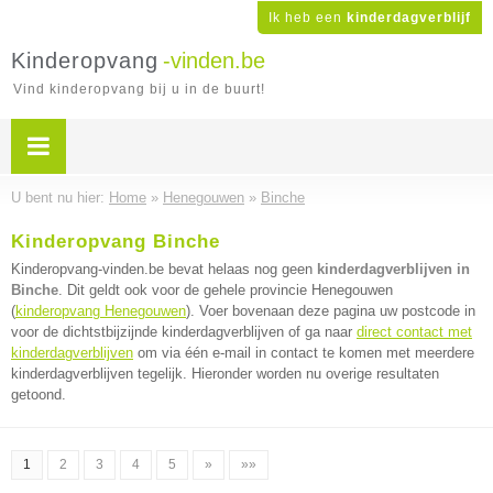
Ik heb een
kinderdagverblijf
Kinderopvang
-vinden.be
Vind kinderopvang bij u in de buurt!
U bent nu hier:
Home
»
Henegouwen
»
Binche
Kinderopvang Binche
Kinderopvang-vinden.be bevat helaas nog geen
kinderdagverblijven in
Binche
. Dit geldt ook voor de gehele provincie Henegouwen
(
kinderopvang Henegouwen
). Voer bovenaan deze pagina uw postcode in
voor de dichtstbijzijnde kinderdagverblijven of ga naar
direct contact met
kinderdagverblijven
om via één e-mail in contact te komen met meerdere
kinderdagverblijven tegelijk. Hieronder worden nu overige resultaten
getoond.
1
2
3
4
5
»
»»