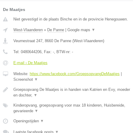
De Maatjes
Niet gevestigd in de plaats Binche en in de provincie Henegouwen.
West-Vlaanderen
»
De Panne
|
Google maps
▼
Veurnestraat 247
,
8660
De Panne
(
West-Vlaanderen
)
Tel:
0480644206
, Fax:
-
, BTW-nr:
-
E-mail › De Maatjes
Website:
https://www.facebook.com/GroepsopvangDeMaatjes
|
Screenshot
▼
Groepsopvang De Maatjes is in handen van Katrien en Evy, moeder
en dochter,
▼
Kinderopvang, groepsopvang voor max 18 kinderen, Huisbereide,
gevarieerde
▼
Openingstijden
▼
Laatste facebook posts
▼