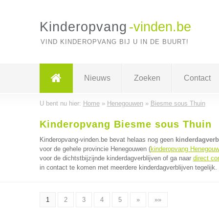
Kinderopvang
-vinden.be
VIND KINDEROPVANG BIJ U IN DE BUURT!
Nieuws
Zoeken
Contact
U bent nu hier:
Home
»
Henegouwen
»
Biesme sous Thuin
Kinderopvang Biesme sous Thuin
Kinderopvang-vinden.be bevat helaas nog geen
kinderdagverb
voor de gehele provincie Henegouwen (
kinderopvang Henegou
voor de dichtstbijzijnde kinderdagverblijven of ga naar
direct co
in contact te komen met meerdere kinderdagverblijven tegelijk.
1
2
3
4
5
»
»»