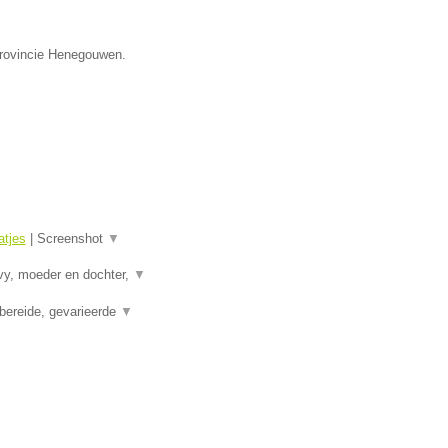
provincie Henegouwen.
tjes
|
Screenshot
▼
vy, moeder en dochter,
▼
bereide, gevarieerde
▼