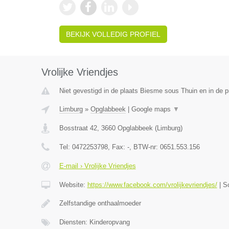
BEKIJK VOLLEDIG PROFIEL
Vrolijke Vriendjes
Niet gevestigd in de plaats Biesme sous Thuin en in de 
Limburg
»
Opglabbeek
|
Google maps
▼
Bosstraat 42
,
3660
Opglabbeek
(
Limburg
)
Tel:
0472253798
, Fax:
-
, BTW-nr:
0651.553.156
E-mail › Vrolijke Vriendjes
Website:
https://www.facebook.com/vrolijkevriendjes/
|
S
Zelfstandige onthaalmoeder
Diensten: Kinderopvang