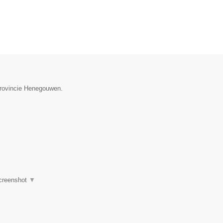
provincie Henegouwen.
creenshot
▼