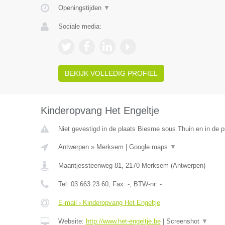
Openingstijden
▼
Sociale media:
BEKIJK VOLLEDIG PROFIEL
Kinderopvang Het Engeltje
Niet gevestigd in de plaats Biesme sous Thuin en in de 
Antwerpen
»
Merksem
|
Google maps
▼
Maantjessteenweg 81
,
2170
Merksem
(
Antwerpen
)
Tel:
03 663 23 60
, Fax:
-
, BTW-nr:
-
E-mail › Kinderopvang Het Engeltje
Website:
http://www.het-engeltje.be
|
Screenshot
▼