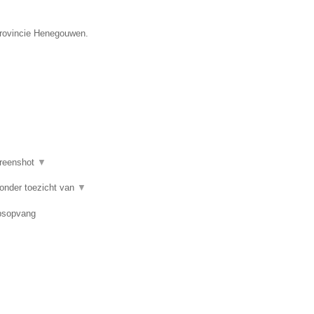
provincie Henegouwen.
reenshot
▼
 onder toezicht van
▼
epsopvang