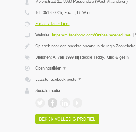
Molenstraat 11
,
8980
Passendale
(
West-Vlaanderen
)
Tel:
051780925
, Fax:
-
, BTW-nr:
-
E-mail › Tante Linet
Website:
https://m.facebook.com/OnthaalmoederLinet/
|
Op zoek naar een speelse opvang in de regio Zonnebeke?
Diensten: Al van 1999 bij Reddie Teddy, Kind & gezin
Openingstijden
▼
Laatste facebook posts
▼
Sociale media:
BEKIJK VOLLEDIG PROFIEL