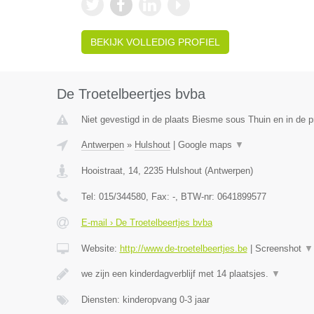
BEKIJK VOLLEDIG PROFIEL
De Troetelbeertjes bvba
Niet gevestigd in de plaats Biesme sous Thuin en in de 
Antwerpen
»
Hulshout
|
Google maps
▼
Hooistraat, 14
,
2235
Hulshout
(
Antwerpen
)
Tel:
015/344580
, Fax:
-
, BTW-nr:
0641899577
E-mail › De Troetelbeertjes bvba
Website:
http://www.de-troetelbeertjes.be
|
Screenshot
▼
we zijn een kinderdagverblijf met 14 plaatsjes.
▼
Diensten: kinderopvang 0-3 jaar