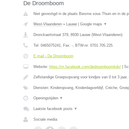
De Droomboom
Niet gevestigd in de plaats Biesme sous Thuin en in de 
West-Vlaanderen
»
Lauwe
|
Google maps
▼
Dronckaertstraat 379
,
8930
Lauwe
(
West-Vlaanderen
)
Tel:
0465075241
, Fax:
-
, BTW-nr:
0701.705.225
E-mail › De Droomboom
Website:
https://m.facebook.com/dedroomboomkdv/
|
Sc
Zelfstandige Groepsopvang voor kindjes van 0 tot 3 jaar,
Diensten: Kinderopvang, Kinderdagverblijf, Crèche, Gro
Openingstijden
▼
Laatste facebook posts
▼
Sociale media: