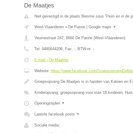
De Maatjes
Niet gevestigd in de plaats Biesme sous Thuin en in de 
West-Vlaanderen
»
De Panne
|
Google maps
▼
Veurnestraat 247
,
8660
De Panne
(
West-Vlaanderen
)
Tel:
0480644206
, Fax:
-
, BTW-nr:
-
E-mail › De Maatjes
Website:
https://www.facebook.com/GroepsopvangDeMaa
Groepsopvang De Maatjes is in handen van Katrien en E
Kinderopvang, groepsopvang voor max 18 kinderen, Huis
Openingstijden
▼
Laatste facebook posts
▼
Sociale media: