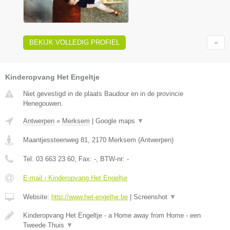
BEKIJK VOLLEDIG PROFIEL
Kinderopvang Het Engeltje
Niet gevestigd in de plaats Baudour en in de provincie
Henegouwen.
Antwerpen
»
Merksem
|
Google maps
▼
Maantjessteenweg 81
,
2170
Merksem
(
Antwerpen
)
Tel:
03 663 23 60
, Fax:
-
, BTW-nr:
-
E-mail › Kinderopvang Het Engeltje
Website:
http://www.het-engeltje.be
|
Screenshot
▼
Kinderopvang Het Engeltje - a Home away from Home - een
Tweede Thuis
▼