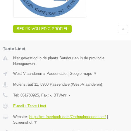
BEKIJK VOLLEDIG PROFIEL
Tante Linet
Niet gevestigd in de plaats Baudour en in de provincie
Henegouwen.
West-Vlaanderen
»
Passendale
|
Google maps
▼
Molenstraat 11
,
8980
Passendale
(
West-Vlaanderen
)
Tel:
051780925
, Fax:
-
, BTW-nr:
-
E-mail › Tante Linet
Website:
https://m.facebook.com/OnthaalmoederLinet/
|
Screenshot
▼