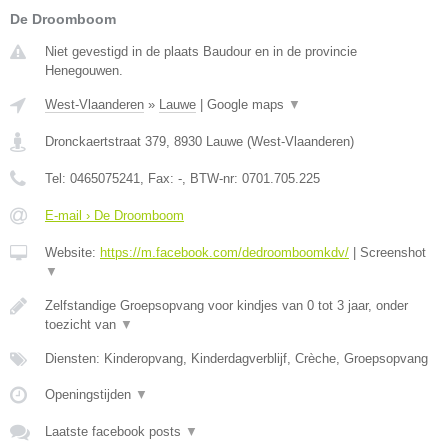
De Droomboom
Niet gevestigd in de plaats Baudour en in de provincie
Henegouwen.
West-Vlaanderen
»
Lauwe
|
Google maps
▼
Dronckaertstraat 379
,
8930
Lauwe
(
West-Vlaanderen
)
Tel:
0465075241
, Fax:
-
, BTW-nr:
0701.705.225
E-mail › De Droomboom
Website:
https://m.facebook.com/dedroomboomkdv/
|
Screenshot
▼
Zelfstandige Groepsopvang voor kindjes van 0 tot 3 jaar, onder
toezicht van
▼
Diensten: Kinderopvang, Kinderdagverblijf, Crèche, Groepsopvang
Openingstijden
▼
Laatste facebook posts
▼