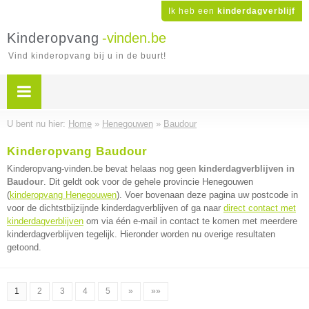
Ik heb een
kinderdagverblijf
Kinderopvang
-vinden.be
Vind kinderopvang bij u in de buurt!
U bent nu hier:
Home
»
Henegouwen
»
Baudour
Kinderopvang Baudour
Kinderopvang-vinden.be bevat helaas nog geen
kinderdagverblijven in
Baudour
. Dit geldt ook voor de gehele provincie Henegouwen
(
kinderopvang Henegouwen
). Voer bovenaan deze pagina uw postcode in
voor de dichtstbijzijnde kinderdagverblijven of ga naar
direct contact met
kinderdagverblijven
om via één e-mail in contact te komen met meerdere
kinderdagverblijven tegelijk. Hieronder worden nu overige resultaten
getoond.
1
2
3
4
5
»
»»