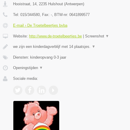
Hooistraat, 14
,
2235
Hulshout
(
Antwerpen
)
Tel:
015/344580
, Fax:
-
, BTW-nr:
0641899577
E-mail › De Troetelbeertjes bvba
Website:
http://www.de-troetelbeertjes.be
|
Screenshot
▼
we zijn een kinderdagverblijf met 14 plaatsjes.
▼
Diensten: kinderopvang 0-3 jaar
Openingstijden
▼
Sociale media: