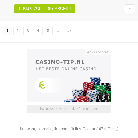
BEKIJK VOLLEDIG PROFIEL
1
2
3
4
5
»
»»
Uw advertentie hier? Mail ons
Ik kwam, ik zocht, ik vond - Julius Caesar / 47 v.Chr. ;)