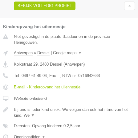
BEKIJK VOLLEDIG PROFIEL
Kinderopvang het uilennestje
Niet gevestigd in de plaats Baudour en in de provincie
Henegouwen.
Antwerpen
»
Dessel
|
Google maps
▼
Kolkstraat 29
,
2480
Dessel
(
Antwerpen
)
Tel:
0497 61 49 04
, Fax:
-
, BTW-nr:
0716942638
E-mail › Kinderopvang het uilennestje
Website onbekend
Bij ons is ieder kind uniek. We volgen dan ook het ritme van het
kind. We
▼
Diensten: Opvang kinderen 0-2,5 jaar.
Openingstijden
▼