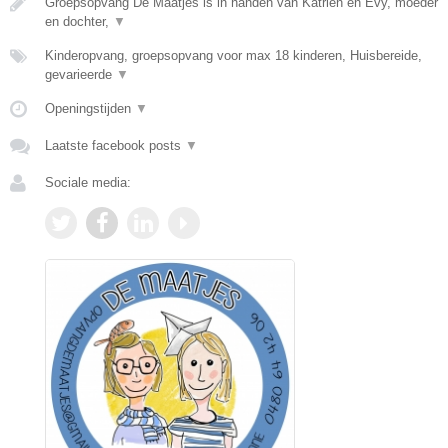
Groepsopvang De Maatjes is in handen van Katrien en Evy, moeder
en dochter,
▼
Kinderopvang, groepsopvang voor max 18 kinderen, Huisbereide,
gevarieerde
▼
Openingstijden
▼
Laatste facebook posts
▼
Sociale media: