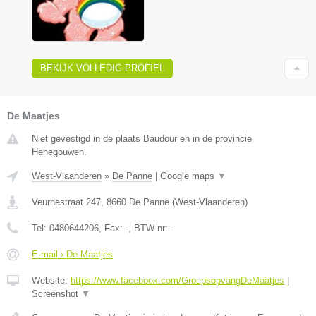
BEKIJK VOLLEDIG PROFIEL
De Maatjes
Niet gevestigd in de plaats Baudour en in de provincie
Henegouwen.
West-Vlaanderen
»
De Panne
|
Google maps
▼
Veurnestraat 247
,
8660
De Panne
(
West-Vlaanderen
)
Tel:
0480644206
, Fax:
-
, BTW-nr:
-
E-mail › De Maatjes
Website:
https://www.facebook.com/GroepsopvangDeMaatjes
|
Screenshot
▼