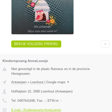
BEKIJK VOLLEDIG PROFIEL
Kinderopvang AnneLoesje
Niet gevestigd in de plaats Baisieux en in de provincie
Henegouwen.
Antwerpen
»
Loenhout
|
Google maps
▼
Huffelplein 10
,
2990
Loenhout
(
Antwerpen
)
Tel:
0487641696
, Fax:
-
, BTW-nr:
-
E-mail › Kinderopvang AnneLoesje