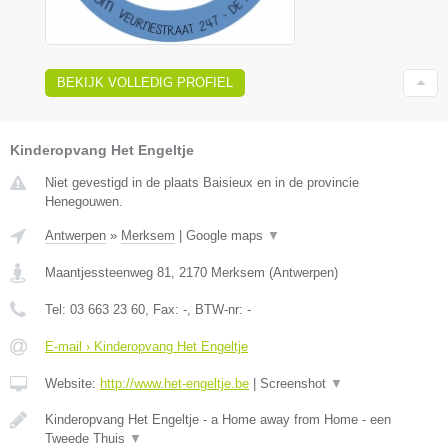
BEKIJK VOLLEDIG PROFIEL
Kinderopvang Het Engeltje
Niet gevestigd in de plaats Baisieux en in de provincie
Henegouwen.
Antwerpen
»
Merksem
|
Google maps
▼
Maantjessteenweg 81
,
2170
Merksem
(
Antwerpen
)
Tel:
03 663 23 60
, Fax:
-
, BTW-nr:
-
E-mail › Kinderopvang Het Engeltje
Website:
http://www.het-engeltje.be
|
Screenshot
▼
Kinderopvang Het Engeltje - a Home away from Home - een
Tweede Thuis
▼