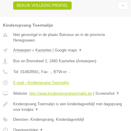
BEKIJK VOLLEDIG PROFIEL
Kinderopvang Toermalijn
Niet gevestigd in de plaats Baisieux en in de provincie
Henegouwen.
Antwerpen
»
Kasterlee
|
Google maps
▼
Bos en Bremdreef 2
,
2460
Kasterlee
(
Antwerpen
)
Tel:
014828561
, Fax:
-
, BTW-nr:
-
E-mail › Kinderopvang Toermalijn
Website:
http://www.kinderopvangtoermalijn.be
|
Screenshot
▼
Kinderopvang Toermalijn is een kinderdagverblijf met dagopvang
voor kindjes
▼
Diensten: Kinderopvang, Kinderdagverblijf
Openingstijden
▼