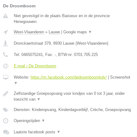
De Droomboom
Niet gevestigd in de plaats Baisieux en in de provincie
Henegouwen.
West-Vlaanderen
»
Lauwe
|
Google maps
▼
Dronckaertstraat 379
,
8930
Lauwe
(
West-Vlaanderen
)
Tel:
0465075241
, Fax:
-
, BTW-nr:
0701.705.225
E-mail › De Droomboom
Website:
https://m.facebook.com/dedroomboomkdv/
|
Screenshot
▼
Zelfstandige Groepsopvang voor kindjes van 0 tot 3 jaar, onder
toezicht van
▼
Diensten: Kinderopvang, Kinderdagverblijf, Crèche, Groepsopvang
Openingstijden
▼
Laatste facebook posts
▼