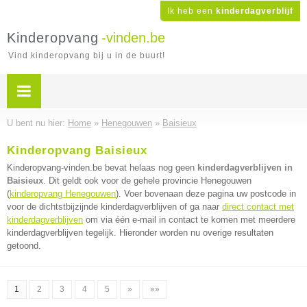
Ik heb een
kinderdagverblijf
Kinderopvang
-vinden.be
Vind kinderopvang bij u in de buurt!
U bent nu hier:
Home
»
Henegouwen
»
Baisieux
Kinderopvang Baisieux
Kinderopvang-vinden.be bevat helaas nog geen
kinderdagverblijven in
Baisieux
. Dit geldt ook voor de gehele provincie Henegouwen
(
kinderopvang Henegouwen
). Voer bovenaan deze pagina uw postcode in
voor de dichtstbijzijnde kinderdagverblijven of ga naar
direct contact met
kinderdagverblijven
om via één e-mail in contact te komen met meerdere
kinderdagverblijven tegelijk. Hieronder worden nu overige resultaten
getoond.
1
2
3
4
5
»
»»