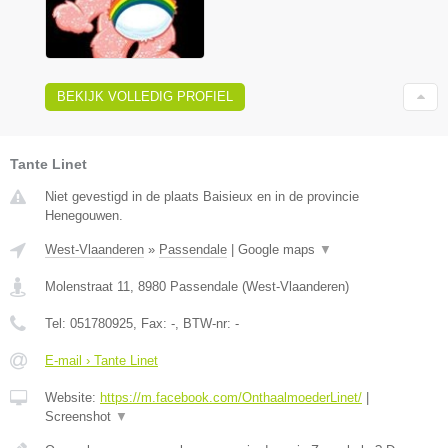
BEKIJK VOLLEDIG PROFIEL
Tante Linet
Niet gevestigd in de plaats Baisieux en in de provincie
Henegouwen.
West-Vlaanderen
»
Passendale
|
Google maps
▼
Molenstraat 11
,
8980
Passendale
(
West-Vlaanderen
)
Tel:
051780925
, Fax:
-
, BTW-nr:
-
E-mail › Tante Linet
Website:
https://m.facebook.com/OnthaalmoederLinet/
|
Screenshot
▼