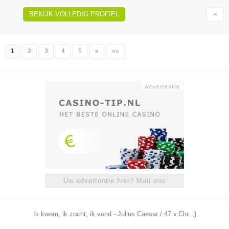
BEKIJK VOLLEDIG PROFIEL
1
2
3
4
5
»
»»
Uw advertentie hier? Mail ons
Ik kwam, ik zocht, ik vond - Julius Caesar / 47 v.Chr. ;)