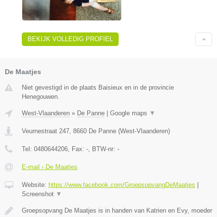
BEKIJK VOLLEDIG PROFIEL
De Maatjes
Niet gevestigd in de plaats Baisieux en in de provincie
Henegouwen.
West-Vlaanderen
»
De Panne
|
Google maps
▼
Veurnestraat 247
,
8660
De Panne
(
West-Vlaanderen
)
Tel:
0480644206
, Fax:
-
, BTW-nr:
-
E-mail › De Maatjes
Website:
https://www.facebook.com/GroepsopvangDeMaatjes
|
Screenshot
▼
Groepsopvang De Maatjes is in handen van Katrien en Evy, moeder