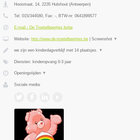
Hooistraat, 14
,
2235
Hulshout
(
Antwerpen
)
Tel:
015/344580
, Fax:
-
, BTW-nr:
0641899577
E-mail › De Troetelbeertjes bvba
Website:
http://www.de-troetelbeertjes.be
|
Screenshot
▼
we zijn een kinderdagverblijf met 14 plaatsjes.
▼
Diensten: kinderopvang 0-3 jaar
Openingstijden
▼
Sociale media: