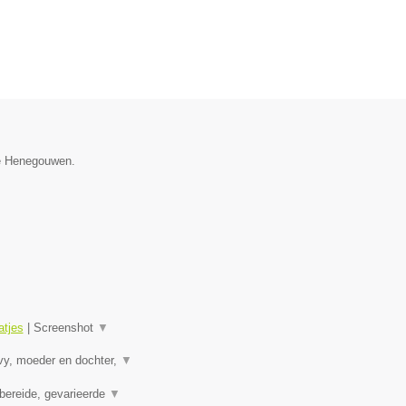
cie Henegouwen.
tjes
|
Screenshot
▼
vy, moeder en dochter,
▼
bereide, gevarieerde
▼