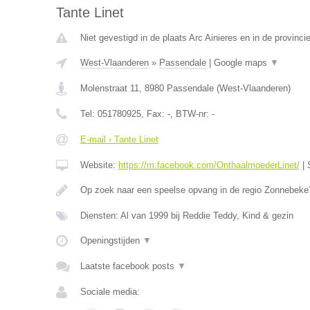
Tante Linet
Niet gevestigd in de plaats Arc Ainieres en in de provin
West-Vlaanderen
»
Passendale
|
Google maps
▼
Molenstraat 11
,
8980
Passendale
(
West-Vlaanderen
)
Tel:
051780925
, Fax:
-
, BTW-nr:
-
E-mail › Tante Linet
Website:
https://m.facebook.com/OnthaalmoederLinet/
|
Op zoek naar een speelse opvang in de regio Zonnebeke?
Diensten: Al van 1999 bij Reddie Teddy, Kind & gezin
Openingstijden
▼
Laatste facebook posts
▼
Sociale media: