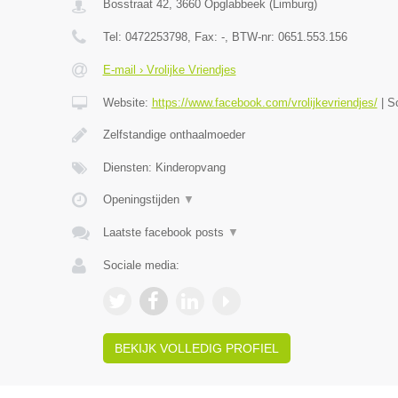
Bosstraat 42
,
3660
Opglabbeek
(
Limburg
)
Tel:
0472253798
, Fax:
-
, BTW-nr:
0651.553.156
E-mail › Vrolijke Vriendjes
Website:
https://www.facebook.com/vrolijkevriendjes/
|
S
Zelfstandige onthaalmoeder
Diensten: Kinderopvang
Openingstijden
▼
Laatste facebook posts
▼
Sociale media:
BEKIJK VOLLEDIG PROFIEL