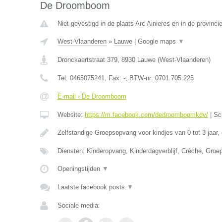
De Droomboom
Niet gevestigd in de plaats Arc Ainieres en in de provin
West-Vlaanderen
»
Lauwe
|
Google maps
▼
Dronckaertstraat 379
,
8930
Lauwe
(
West-Vlaanderen
)
Tel:
0465075241
, Fax:
-
, BTW-nr:
0701.705.225
E-mail › De Droomboom
Website:
https://m.facebook.com/dedroomboomkdv/
|
Sc
Zelfstandige Groepsopvang voor kindjes van 0 tot 3 jaar,
Diensten: Kinderopvang, Kinderdagverblijf, Crèche, Gro
Openingstijden
▼
Laatste facebook posts
▼
Sociale media: