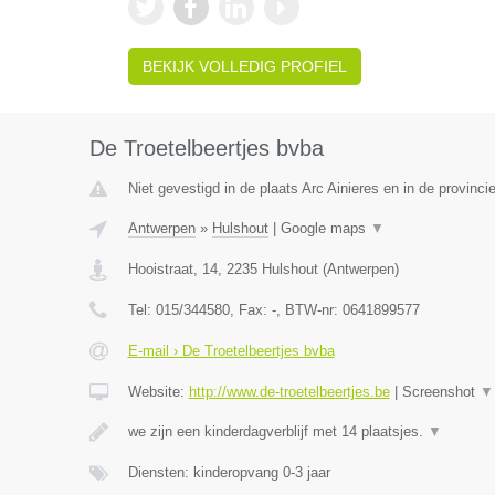
BEKIJK VOLLEDIG PROFIEL
De Troetelbeertjes bvba
Niet gevestigd in de plaats Arc Ainieres en in de provin
Antwerpen
»
Hulshout
|
Google maps
▼
Hooistraat, 14
,
2235
Hulshout
(
Antwerpen
)
Tel:
015/344580
, Fax:
-
, BTW-nr:
0641899577
E-mail › De Troetelbeertjes bvba
Website:
http://www.de-troetelbeertjes.be
|
Screenshot
▼
we zijn een kinderdagverblijf met 14 plaatsjes.
▼
Diensten: kinderopvang 0-3 jaar