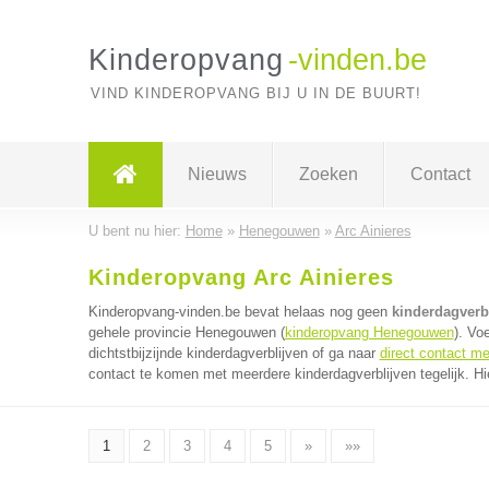
Kinderopvang
-vinden.be
VIND KINDEROPVANG BIJ U IN DE BUURT!
Nieuws
Zoeken
Contact
U bent nu hier:
Home
»
Henegouwen
»
Arc Ainieres
Kinderopvang Arc Ainieres
Kinderopvang-vinden.be bevat helaas nog geen
kinderdagverbl
gehele provincie Henegouwen (
kinderopvang Henegouwen
). Vo
dichtstbijzijnde kinderdagverblijven of ga naar
direct contact me
contact te komen met meerdere kinderdagverblijven tegelijk. Hi
1
2
3
4
5
»
»»