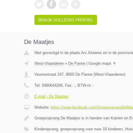
BEKIJK VOLLEDIG PROFIEL
De Maatjes
Niet gevestigd in de plaats Arc Ainieres en in de provin
West-Vlaanderen
»
De Panne
|
Google maps
▼
Veurnestraat 247
,
8660
De Panne
(
West-Vlaanderen
)
Tel:
0480644206
, Fax:
-
, BTW-nr:
-
E-mail › De Maatjes
Website:
https://www.facebook.com/GroepsopvangDeMaa
Groepsopvang De Maatjes is in handen van Katrien en E
Kinderopvang, groepsopvang voor max 18 kinderen, Huis