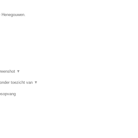
cie Henegouwen.
reenshot
▼
 onder toezicht van
▼
epsopvang