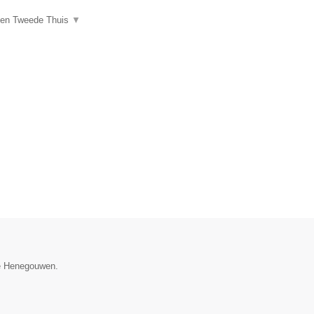
een Tweede Thuis
▼
cie Henegouwen.