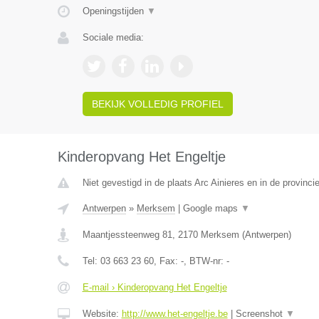
Openingstijden
▼
Sociale media:
BEKIJK VOLLEDIG PROFIEL
Kinderopvang Het Engeltje
Niet gevestigd in de plaats Arc Ainieres en in de provin
Antwerpen
»
Merksem
|
Google maps
▼
Maantjessteenweg 81
,
2170
Merksem
(
Antwerpen
)
Tel:
03 663 23 60
, Fax:
-
, BTW-nr:
-
E-mail › Kinderopvang Het Engeltje
Website:
http://www.het-engeltje.be
|
Screenshot
▼