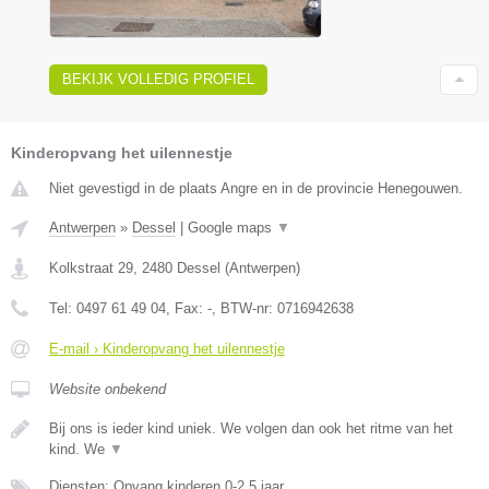
BEKIJK VOLLEDIG PROFIEL
Kinderopvang het uilennestje
Niet gevestigd in de plaats Angre en in de provincie Henegouwen.
Antwerpen
»
Dessel
|
Google maps
▼
Kolkstraat 29
,
2480
Dessel
(
Antwerpen
)
Tel:
0497 61 49 04
, Fax:
-
, BTW-nr:
0716942638
E-mail › Kinderopvang het uilennestje
Website onbekend
Bij ons is ieder kind uniek. We volgen dan ook het ritme van het
kind. We
▼
Diensten: Opvang kinderen 0-2,5 jaar.