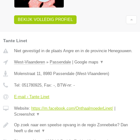
BEKIJK VOLLEDIG PROFIEL
Tante Linet
Niet gevestigd in de plaats Angre en in de provincie Henegouwen.
West-Vlaanderen
»
Passendale
|
Google maps
▼
Molenstraat 11
,
8980
Passendale
(
West-Vlaanderen
)
Tel:
051780925
, Fax:
-
, BTW-nr:
-
E-mail › Tante Linet
Website:
https://m.facebook.com/OnthaalmoederLinet/
|
Screenshot
▼
Op zoek naar een speelse opvang in de regio Zonnebeke? Dan
heeft u die net
▼