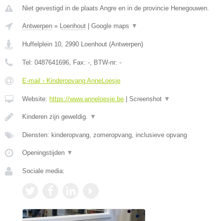
Niet gevestigd in de plaats Angre en in de provincie Henegouwen.
Antwerpen
»
Loenhout
|
Google maps
▼
Huffelplein 10
,
2990
Loenhout
(
Antwerpen
)
Tel:
0487641696
, Fax:
-
, BTW-nr:
-
E-mail › Kinderopvang AnneLoesje
Website:
https://www.anneloesje.be
|
Screenshot
▼
Kinderen zijn geweldig.
▼
Diensten: kinderopvang, zomeropvang, inclusieve opvang
Openingstijden
▼
Sociale media: