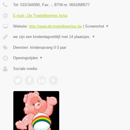
Tel:
015/344580
, Fax:
-
, BTW-nr:
0641899577
E-mail › De Troetelbeertjes bvba
Website:
http://www.de-troetelbeertjes.be
|
Screenshot
▼
we zijn een kinderdagverblijf met 14 plaatsjes.
▼
Diensten: kinderopvang 0-3 jaar
Openingstijden
▼
Sociale media: