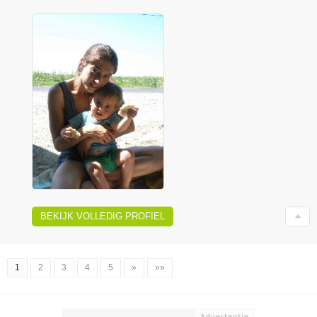
BEKIJK VOLLEDIG PROFIEL
1
2
3
4
5
»
»»