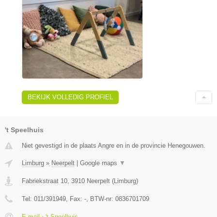
BEKIJK VOLLEDIG PROFIEL
't Speelhuis
Niet gevestigd in de plaats Angre en in de provincie Henegouwen.
Limburg
»
Neerpelt
|
Google maps
▼
Fabriekstraat 10
,
3910
Neerpelt
(
Limburg
)
Tel:
011/391949
, Fax:
-
, BTW-nr:
0836701709
E-mail › 't Speelhuis