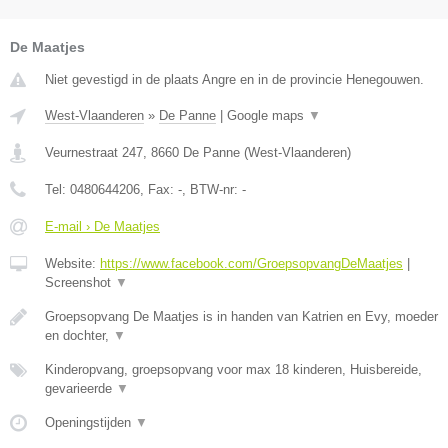
De Maatjes
Niet gevestigd in de plaats Angre en in de provincie Henegouwen.
West-Vlaanderen
»
De Panne
|
Google maps
▼
Veurnestraat 247
,
8660
De Panne
(
West-Vlaanderen
)
Tel:
0480644206
, Fax:
-
, BTW-nr:
-
E-mail › De Maatjes
Website:
https://www.facebook.com/GroepsopvangDeMaatjes
|
Screenshot
▼
Groepsopvang De Maatjes is in handen van Katrien en Evy, moeder
en dochter,
▼
Kinderopvang, groepsopvang voor max 18 kinderen, Huisbereide,
gevarieerde
▼
Openingstijden
▼