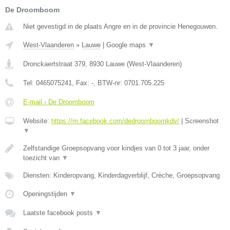
De Droomboom
Niet gevestigd in de plaats Angre en in de provincie Henegouwen.
West-Vlaanderen
»
Lauwe
|
Google maps
▼
Dronckaertstraat 379
,
8930
Lauwe
(
West-Vlaanderen
)
Tel:
0465075241
, Fax:
-
, BTW-nr:
0701.705.225
E-mail › De Droomboom
Website:
https://m.facebook.com/dedroomboomkdv/
|
Screenshot
▼
Zelfstandige Groepsopvang voor kindjes van 0 tot 3 jaar, onder
toezicht van
▼
Diensten: Kinderopvang, Kinderdagverblijf, Crèche, Groepsopvang
Openingstijden
▼
Laatste facebook posts
▼