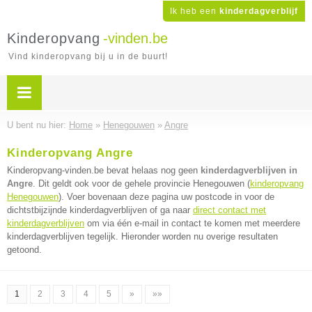
Ik heb een
kinderdagverblijf
Kinderopvang
-vinden.be
Vind kinderopvang bij u in de buurt!
U bent nu hier:
Home
»
Henegouwen
»
Angre
Kinderopvang Angre
Kinderopvang-vinden.be bevat helaas nog geen
kinderdagverblijven in
Angre
. Dit geldt ook voor de gehele provincie Henegouwen (
kinderopvang
Henegouwen
). Voer bovenaan deze pagina uw postcode in voor de
dichtstbijzijnde kinderdagverblijven of ga naar
direct contact met
kinderdagverblijven
om via één e-mail in contact te komen met meerdere
kinderdagverblijven tegelijk. Hieronder worden nu overige resultaten
getoond.
1
2
3
4
5
»
»»