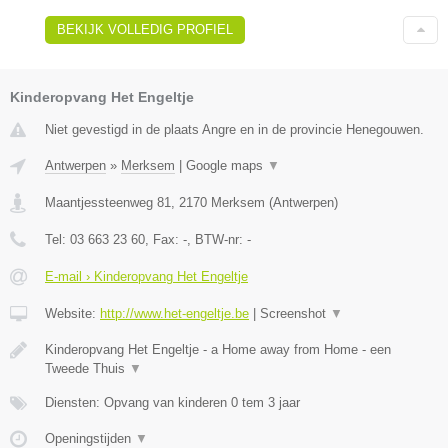
BEKIJK VOLLEDIG PROFIEL
Kinderopvang Het Engeltje
Niet gevestigd in de plaats Angre en in de provincie Henegouwen.
Antwerpen
»
Merksem
|
Google maps
▼
Maantjessteenweg 81
,
2170
Merksem
(
Antwerpen
)
Tel:
03 663 23 60
, Fax:
-
, BTW-nr:
-
E-mail › Kinderopvang Het Engeltje
Website:
http://www.het-engeltje.be
|
Screenshot
▼
Kinderopvang Het Engeltje - a Home away from Home - een
Tweede Thuis
▼
Diensten: Opvang van kinderen 0 tem 3 jaar
Openingstijden
▼