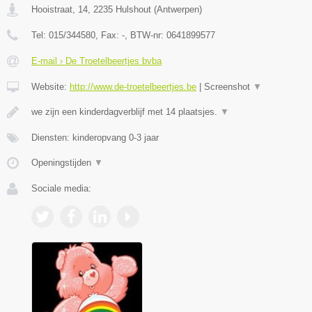
Hooistraat, 14
,
2235
Hulshout
(
Antwerpen
)
Tel:
015/344580
, Fax:
-
, BTW-nr:
0641899577
E-mail › De Troetelbeertjes bvba
Website:
http://www.de-troetelbeertjes.be
|
Screenshot
▼
we zijn een kinderdagverblijf met 14 plaatsjes.
▼
Diensten: kinderopvang 0-3 jaar
Openingstijden
▼
Sociale media: