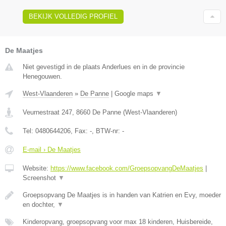
BEKIJK VOLLEDIG PROFIEL
De Maatjes
Niet gevestigd in de plaats Anderlues en in de provincie
Henegouwen.
West-Vlaanderen
»
De Panne
|
Google maps
▼
Veurnestraat 247
,
8660
De Panne
(
West-Vlaanderen
)
Tel:
0480644206
, Fax:
-
, BTW-nr:
-
E-mail › De Maatjes
Website:
https://www.facebook.com/GroepsopvangDeMaatjes
|
Screenshot
▼
Groepsopvang De Maatjes is in handen van Katrien en Evy, moeder
en dochter,
▼
Kinderopvang, groepsopvang voor max 18 kinderen, Huisbereide,