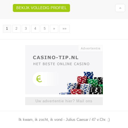
BEKIJK VOLLEDIG PROFIEL
1
2
3
4
5
»
»»
Uw advertentie hier? Mail ons
Ik kwam, ik zocht, ik vond - Julius Caesar / 47 v.Chr. ;)