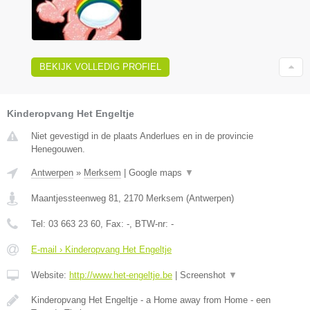
BEKIJK VOLLEDIG PROFIEL
Kinderopvang Het Engeltje
Niet gevestigd in de plaats Anderlues en in de provincie
Henegouwen.
Antwerpen
»
Merksem
|
Google maps
▼
Maantjessteenweg 81
,
2170
Merksem
(
Antwerpen
)
Tel:
03 663 23 60
, Fax:
-
, BTW-nr:
-
E-mail › Kinderopvang Het Engeltje
Website:
http://www.het-engeltje.be
|
Screenshot
▼
Kinderopvang Het Engeltje - a Home away from Home - een