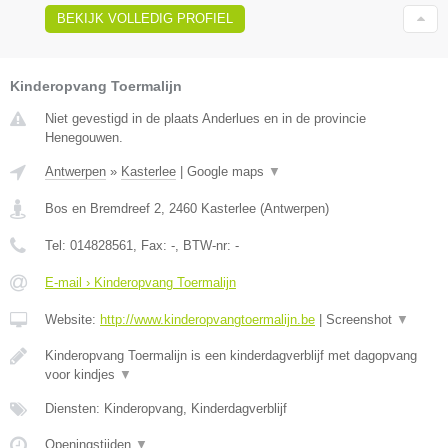
BEKIJK VOLLEDIG PROFIEL
Kinderopvang Toermalijn
Niet gevestigd in de plaats Anderlues en in de provincie
Henegouwen.
Antwerpen
»
Kasterlee
|
Google maps
▼
Bos en Bremdreef 2
,
2460
Kasterlee
(
Antwerpen
)
Tel:
014828561
, Fax:
-
, BTW-nr:
-
E-mail › Kinderopvang Toermalijn
Website:
http://www.kinderopvangtoermalijn.be
|
Screenshot
▼
Kinderopvang Toermalijn is een kinderdagverblijf met dagopvang
voor kindjes
▼
Diensten: Kinderopvang, Kinderdagverblijf
Openingstijden
▼