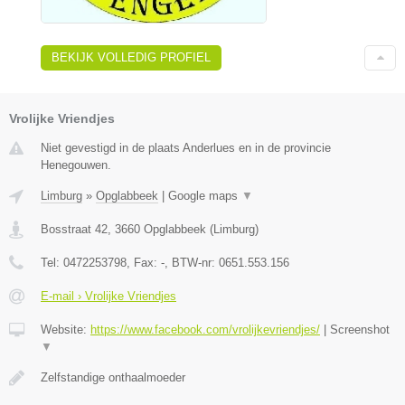
BEKIJK VOLLEDIG PROFIEL
Vrolijke Vriendjes
Niet gevestigd in de plaats Anderlues en in de provincie
Henegouwen.
Limburg
»
Opglabbeek
|
Google maps
▼
Bosstraat 42
,
3660
Opglabbeek
(
Limburg
)
Tel:
0472253798
, Fax:
-
, BTW-nr:
0651.553.156
E-mail › Vrolijke Vriendjes
Website:
https://www.facebook.com/vrolijkevriendjes/
|
Screenshot
▼
Zelfstandige onthaalmoeder