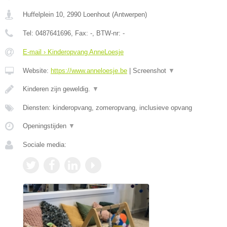
Huffelplein 10
,
2990
Loenhout
(
Antwerpen
)
Tel:
0487641696
, Fax:
-
, BTW-nr:
-
E-mail › Kinderopvang AnneLoesje
Website:
https://www.anneloesje.be
|
Screenshot
▼
Kinderen zijn geweldig.
▼
Diensten: kinderopvang, zomeropvang, inclusieve opvang
Openingstijden
▼
Sociale media: