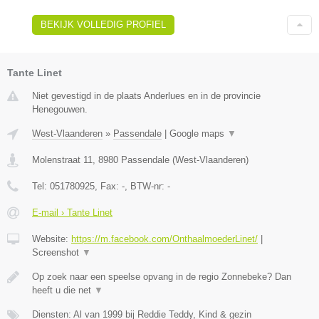
BEKIJK VOLLEDIG PROFIEL
Tante Linet
Niet gevestigd in de plaats Anderlues en in de provincie
Henegouwen.
West-Vlaanderen
»
Passendale
|
Google maps
▼
Molenstraat 11
,
8980
Passendale
(
West-Vlaanderen
)
Tel:
051780925
, Fax:
-
, BTW-nr:
-
E-mail › Tante Linet
Website:
https://m.facebook.com/OnthaalmoederLinet/
|
Screenshot
▼
Op zoek naar een speelse opvang in de regio Zonnebeke? Dan
heeft u die net
▼
Diensten: Al van 1999 bij Reddie Teddy, Kind & gezin