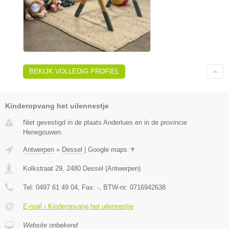
BEKIJK VOLLEDIG PROFIEL
Kinderopvang het uilennestje
Niet gevestigd in de plaats Anderlues en in de provincie
Henegouwen.
Antwerpen
»
Dessel
|
Google maps
▼
Kolkstraat 29
,
2480
Dessel
(
Antwerpen
)
Tel:
0497 61 49 04
, Fax:
-
, BTW-nr:
0716942638
E-mail › Kinderopvang het uilennestje
Website onbekend