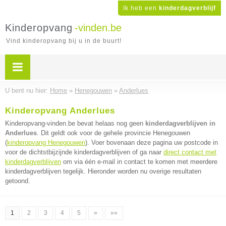
Ik heb een
kinderdagverblijf
Kinderopvang
-vinden.be
Vind kinderopvang bij u in de buurt!
U bent nu hier:
Home
»
Henegouwen
»
Anderlues
Kinderopvang Anderlues
Kinderopvang-vinden.be bevat helaas nog geen
kinderdagverblijven in
Anderlues
. Dit geldt ook voor de gehele provincie Henegouwen
(
kinderopvang Henegouwen
). Voer bovenaan deze pagina uw postcode in
voor de dichtstbijzijnde kinderdagverblijven of ga naar
direct contact met
kinderdagverblijven
om via één e-mail in contact te komen met meerdere
kinderdagverblijven tegelijk. Hieronder worden nu overige resultaten
getoond.
1
2
3
4
5
»
»»