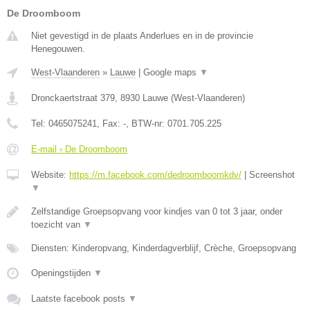
De Droomboom
Niet gevestigd in de plaats Anderlues en in de provincie
Henegouwen.
West-Vlaanderen
»
Lauwe
|
Google maps
▼
Dronckaertstraat 379
,
8930
Lauwe
(
West-Vlaanderen
)
Tel:
0465075241
, Fax:
-
, BTW-nr:
0701.705.225
E-mail › De Droomboom
Website:
https://m.facebook.com/dedroomboomkdv/
|
Screenshot
▼
Zelfstandige Groepsopvang voor kindjes van 0 tot 3 jaar, onder
toezicht van
▼
Diensten: Kinderopvang, Kinderdagverblijf, Crèche, Groepsopvang
Openingstijden
▼
Laatste facebook posts
▼