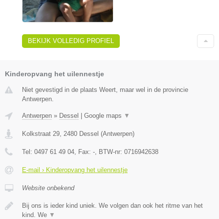
BEKIJK VOLLEDIG PROFIEL
Kinderopvang het uilennestje
Niet gevestigd in de plaats Weert, maar wel in de provincie
Antwerpen.
Antwerpen
»
Dessel
|
Google maps
▼
Kolkstraat 29
,
2480
Dessel
(
Antwerpen
)
Tel:
0497 61 49 04
, Fax:
-
, BTW-nr:
0716942638
E-mail › Kinderopvang het uilennestje
Website onbekend
Bij ons is ieder kind uniek. We volgen dan ook het ritme van het
kind. We
▼