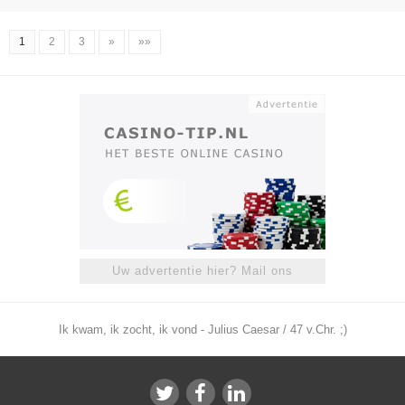
1
2
3
»
»»
Uw advertentie hier? Mail ons
Ik kwam, ik zocht, ik vond - Julius Caesar / 47 v.Chr. ;)