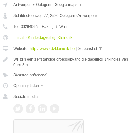
Antwerpen
»
Oelegem
|
Google maps
▼
Schildesteenweg 77
,
2520
Oelegem
(
Antwerpen
)
Tel:
032940645
, Fax:
-
, BTW-nr:
-
E-mail › Kinderdagverblijf Kleine ik
Website:
http://www.kdvkleine-ik.be
|
Screenshot
▼
Wij zijn een zelfstandige groepsopvang die dagelijks 17kindjes van
0 tot 3
▼
Diensten onbekend
Openingstijden
▼
Sociale media: