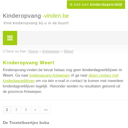
Ik heb een
kinderdagverblijf
Kinderopvang
-vinden.be
Vind kinderopvang bij u in de buurt!
U bent nu hier:
Home
»
Antwerpen
»
Weert
Kinderopvang Weert
Kinderopvang-vinden.be bevat helaas nog geen
kinderdagverblijven in
Weert
. Ga naar
kinderopvang Antwerpen
of ga naar
direct contact met
kinderdagverblijven
om via één e-mail in contact te komen met meerdere
kinderdagverblijven tegelijk. Hieronder worden nu resultaten getoond uit
de provincie Antwerpen.
1
2
3
»
»»
De Troetelbeertjes bvba