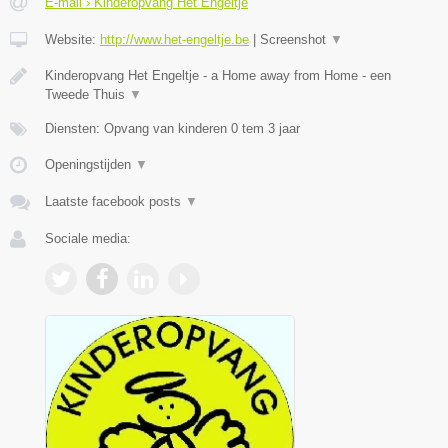
E-mail › Kinderopvang Het Engeltje
Website:
http://www.het-engeltje.be
|
Screenshot
▼
Kinderopvang Het Engeltje - a Home away from Home - een
Tweede Thuis
▼
Diensten: Opvang van kinderen 0 tem 3 jaar
Openingstijden
▼
Laatste facebook posts
▼
Sociale media: