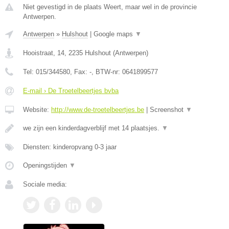
Niet gevestigd in de plaats Weert, maar wel in de provincie
Antwerpen.
Antwerpen
»
Hulshout
|
Google maps
▼
Hooistraat, 14
,
2235
Hulshout
(
Antwerpen
)
Tel:
015/344580
, Fax:
-
, BTW-nr:
0641899577
E-mail › De Troetelbeertjes bvba
Website:
http://www.de-troetelbeertjes.be
|
Screenshot
▼
we zijn een kinderdagverblijf met 14 plaatsjes.
▼
Diensten: kinderopvang 0-3 jaar
Openingstijden
▼
Sociale media: