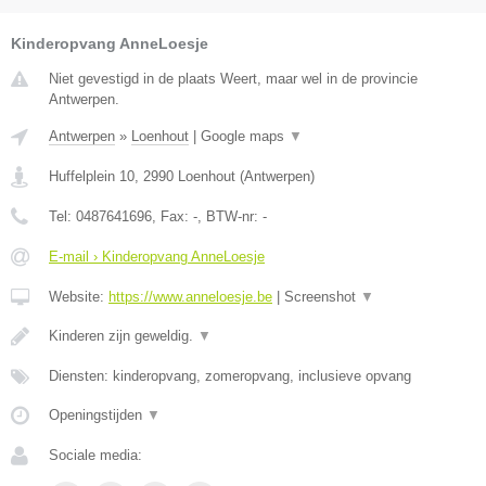
Kinderopvang AnneLoesje
Niet gevestigd in de plaats Weert, maar wel in de provincie
Antwerpen.
Antwerpen
»
Loenhout
|
Google maps
▼
Huffelplein 10
,
2990
Loenhout
(
Antwerpen
)
Tel:
0487641696
, Fax:
-
, BTW-nr:
-
E-mail › Kinderopvang AnneLoesje
Website:
https://www.anneloesje.be
|
Screenshot
▼
Kinderen zijn geweldig.
▼
Diensten: kinderopvang, zomeropvang, inclusieve opvang
Openingstijden
▼
Sociale media: