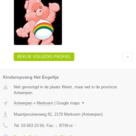
BEKIJK VOLLEDIG PROFIEL
Kinderopvang Het Engeltje
Niet gevestigd in de plaats Weert, maar wel in de provincie
Antwerpen.
Antwerpen
»
Merksem
|
Google maps
▼
Maantjessteenweg 81
,
2170
Merksem
(
Antwerpen
)
Tel:
03 663 23 60
, Fax:
-
, BTW-nr:
-