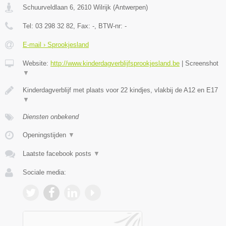
Schuurveldlaan 6
,
2610
Wilrijk
(
Antwerpen
)
Tel:
03 298 32 82
, Fax:
-
, BTW-nr:
-
E-mail › Sprookjesland
Website:
http://www.kinderdagverblijfsprookjesland.be
|
Screenshot
▼
Kinderdagverblijf met plaats voor 22 kindjes, vlakbij de A12 en E17
▼
Diensten onbekend
Openingstijden
▼
Laatste facebook posts
▼
Sociale media: