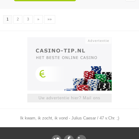
1
2
3
»
»»
Uw advertentie hier? Mail ons
Ik kwam, ik zocht, ik vond - Julius Caesar / 47 v.Chr. ;)