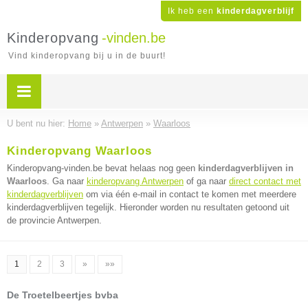
Ik heb een
kinderdagverblijf
Kinderopvang
-vinden.be
Vind kinderopvang bij u in de buurt!
U bent nu hier:
Home
»
Antwerpen
»
Waarloos
Kinderopvang Waarloos
Kinderopvang-vinden.be bevat helaas nog geen
kinderdagverblijven in
Waarloos
. Ga naar
kinderopvang Antwerpen
of ga naar
direct contact met
kinderdagverblijven
om via één e-mail in contact te komen met meerdere
kinderdagverblijven tegelijk. Hieronder worden nu resultaten getoond uit
de provincie Antwerpen.
1
2
3
»
»»
De Troetelbeertjes bvba