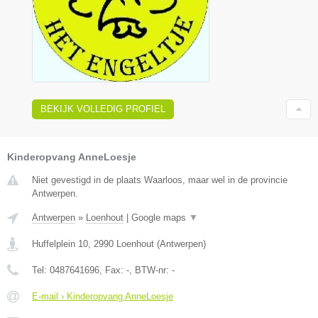
BEKIJK VOLLEDIG PROFIEL
Kinderopvang AnneLoesje
Niet gevestigd in de plaats Waarloos, maar wel in de provincie
Antwerpen.
Antwerpen
»
Loenhout
|
Google maps
▼
Huffelplein 10
,
2990
Loenhout
(
Antwerpen
)
Tel:
0487641696
, Fax:
-
, BTW-nr:
-
E-mail › Kinderopvang AnneLoesje