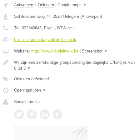
Antwerpen
»
Oelegem
|
Google maps
▼
Schildesteenweg 77
,
2520
Oelegem
(
Antwerpen
)
Tel:
032940645
, Fax:
-
, BTW-nr:
-
E-mail › Kinderdagverblijf Kleine ik
Website:
http://www.kdvkleine-ik.be
|
Screenshot
▼
Wij zijn een zelfstandige groepsopvang die dagelijks 17kindjes van
0 tot 3
▼
Diensten onbekend
Openingstijden
▼
Sociale media: