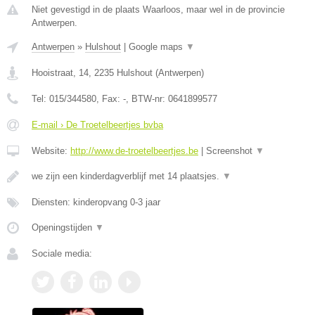
Niet gevestigd in de plaats Waarloos, maar wel in de provincie
Antwerpen.
Antwerpen
»
Hulshout
|
Google maps
▼
Hooistraat, 14
,
2235
Hulshout
(
Antwerpen
)
Tel:
015/344580
, Fax:
-
, BTW-nr:
0641899577
E-mail › De Troetelbeertjes bvba
Website:
http://www.de-troetelbeertjes.be
|
Screenshot
▼
we zijn een kinderdagverblijf met 14 plaatsjes.
▼
Diensten: kinderopvang 0-3 jaar
Openingstijden
▼
Sociale media: