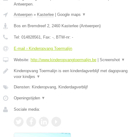
Antwerpen.
Antwerpen
»
Kasterlee
|
Google maps
▼
Bos en Bremdreef 2
,
2460
Kasterlee
(
Antwerpen
)
Tel:
014828561
, Fax:
-
, BTW-nr:
-
E-mail › Kinderopvang Toermalijn
Website:
http://www.kinderopvangtoermalijn.be
|
Screenshot
▼
Kinderopvang Toermalijn is een kinderdagverblijf met dagopvang
voor kindjes
▼
Diensten: Kinderopvang, Kinderdagverblijf
Openingstijden
▼
Sociale media: