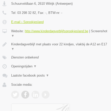
Schuurveldlaan 6
,
2610
Wilrijk
(
Antwerpen
)
Tel:
03 298 32 82
, Fax:
-
, BTW-nr:
-
E-mail › Sprookjesland
Website:
http://www.kinderdagverblijfsprookjesland.be
|
Screenshot
▼
Kinderdagverblijf met plaats voor 22 kindjes, vlakbij de A12 en E17
▼
Diensten onbekend
Openingstijden
▼
Laatste facebook posts
▼
Sociale media: