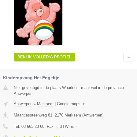
BEKIJK VOLLEDIG PROFIEL
Kinderopvang Het Engeltje
Niet gevestigd in de plaats Waarloos, maar wel in de provincie
Antwerpen.
Antwerpen
»
Merksem
|
Google maps
▼
Maantjessteenweg 81
,
2170
Merksem
(
Antwerpen
)
Tel:
03 663 23 60
, Fax:
-
, BTW-nr:
-