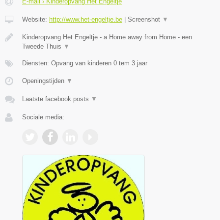
E-mail › Kinderopvang Het Engeltje
Website:
http://www.het-engeltje.be
|
Screenshot
▼
Kinderopvang Het Engeltje - a Home away from Home - een
Tweede Thuis
▼
Diensten: Opvang van kinderen 0 tem 3 jaar
Openingstijden
▼
Laatste facebook posts
▼
Sociale media: