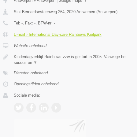
Antwerpen
»
Antwerpen
|
Google maps
▼
Sint Bernardsesteenweg 264
,
2020
Antwerpen
(
Antwerpen
)
Tel:
-
, Fax:
-
, BTW-nr:
-
E-mail › International Day-care Rainbows Kielpark
Website onbekend
Kinderdagverblijf Rainbows vzw is gestart in 2005. Vanwege het
succes en
▼
Diensten onbekend
Openingstijden onbekend
Sociale media: