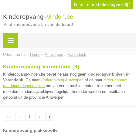
Ik heb een
kinderdagverblijf
Kinderopvang
-vinden.be
Vind kinderopvang bij u in de buurt!
U bent nu hier:
Home
»
Antwerpen
»
Varendonk
Kinderopvang Varendonk (3)
Kinderopvang-vinden.be bevat helaas nog geen
kinderdagverblijven in
Varendonk
. Ga naar
kinderopvang Antwerpen
of ga naar
direct contact
met kinderdagverblijven
om via één e-mail in contact te komen met
meerdere kinderdagverblijven tegelijk. Hieronder worden nu resultaten
getoond uit de provincie Antwerpen.
««
«
1
2
3
Kinderopvang plakkepolle