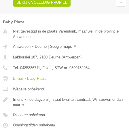
BEKIJK VOLLEDIG PROFIEL
Baby Plaza
Niet gevestigd in de plaats Varendonk, maar wel in de provincie
Antwerpen.
Antwerpen
»
Deurne
|
Google maps
▼
Lakborslei 187
,
2100
Deurne
(
Antwerpen
)
Tel:
0485836711
, Fax:
-
, BTW-nr:
0890732984
E-mail › Baby Plaza
Website onbekend
In ons kinderdagverblijf staat kwaliteit centraal. Wij streven er dan
naar
▼
Diensten onbekend
Openingstijden onbekend