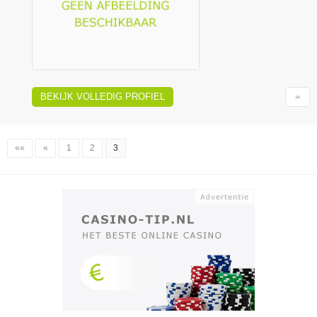
BEKIJK VOLLEDIG PROFIEL
««
«
1
2
3