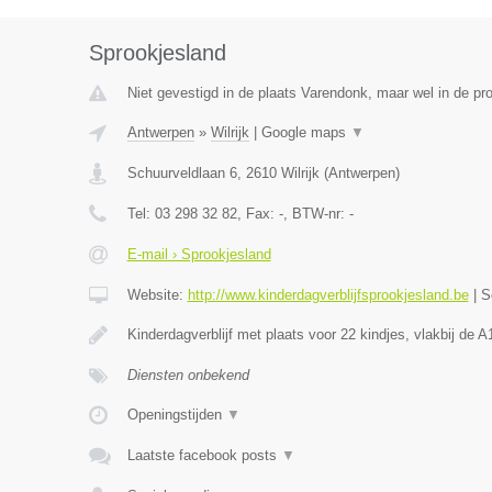
Sprookjesland
Niet gevestigd in de plaats Varendonk, maar wel in de pr
Antwerpen
»
Wilrijk
|
Google maps
▼
Schuurveldlaan 6
,
2610
Wilrijk
(
Antwerpen
)
Tel:
03 298 32 82
, Fax:
-
, BTW-nr:
-
E-mail › Sprookjesland
Website:
http://www.kinderdagverblijfsprookjesland.be
|
S
Kinderdagverblijf met plaats voor 22 kindjes, vlakbij de
Diensten onbekend
Openingstijden
▼
Laatste facebook posts
▼