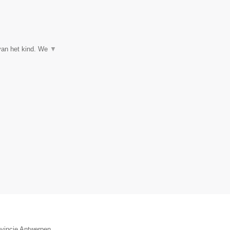
 van het kind. We
▼
ovincie Antwerpen.