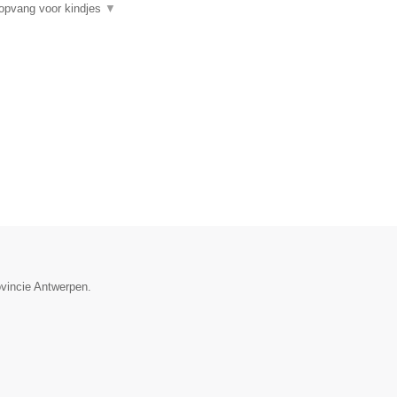
gopvang voor kindjes
▼
ovincie Antwerpen.