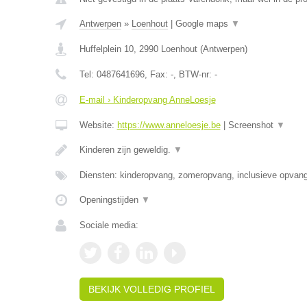
Antwerpen
»
Loenhout
|
Google maps
▼
Huffelplein 10
,
2990
Loenhout
(
Antwerpen
)
Tel:
0487641696
, Fax:
-
, BTW-nr:
-
E-mail › Kinderopvang AnneLoesje
Website:
https://www.anneloesje.be
|
Screenshot
▼
Kinderen zijn geweldig.
▼
Diensten: kinderopvang, zomeropvang, inclusieve opvan
Openingstijden
▼
Sociale media:
BEKIJK VOLLEDIG PROFIEL