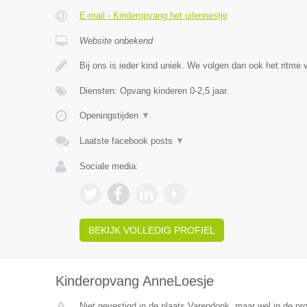
E-mail › Kinderopvang het uilennestje
Website onbekend
Bij ons is ieder kind uniek. We volgen dan ook het ritme
Diensten: Opvang kinderen 0-2,5 jaar.
Openingstijden
▼
Laatste facebook posts
▼
Sociale media:
BEKIJK VOLLEDIG PROFIEL
Kinderopvang AnneLoesje
Niet gevestigd in de plaats Varendonk, maar wel in de pr