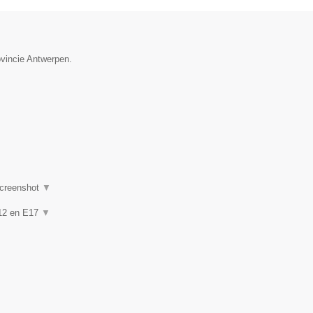
ovincie Antwerpen.
creenshot
▼
 A12 en E17
▼