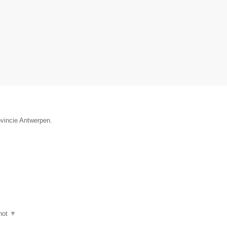
ovincie Antwerpen.
hot
▼