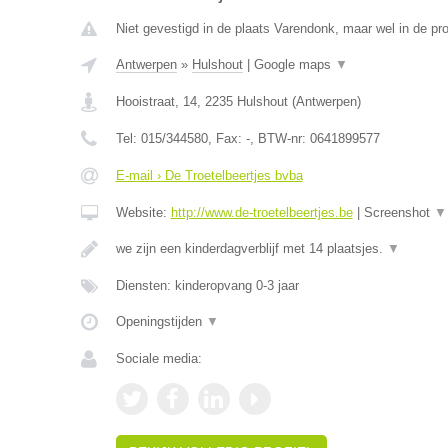
Niet gevestigd in de plaats Varendonk, maar wel in de pr
Antwerpen
»
Hulshout
|
Google maps
▼
Hooistraat, 14
,
2235
Hulshout
(
Antwerpen
)
Tel:
015/344580
, Fax:
-
, BTW-nr:
0641899577
E-mail › De Troetelbeertjes bvba
Website:
http://www.de-troetelbeertjes.be
|
Screenshot
▼
we zijn een kinderdagverblijf met 14 plaatsjes.
▼
Diensten: kinderopvang 0-3 jaar
Openingstijden
▼
Sociale media: