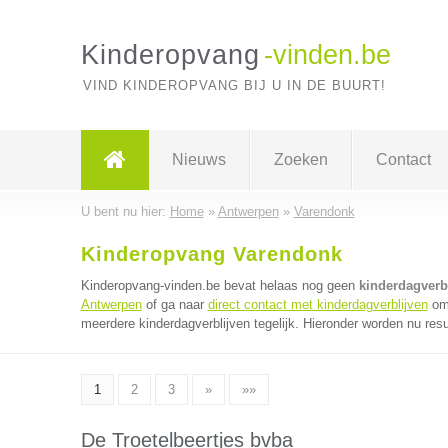
Kinderopvang
-vinden.be
VIND KINDEROPVANG BIJ U IN DE BUURT!
Nieuws
Zoeken
Contact
U bent nu hier:
Home
»
Antwerpen
»
Varendonk
Kinderopvang Varendonk
Kinderopvang-vinden.be bevat helaas nog geen
kinderdagverb
Antwerpen
of ga naar
direct contact met kinderdagverblijven
om 
meerdere kinderdagverblijven tegelijk. Hieronder worden nu resu
1
2
3
»
»»
De Troetelbeertjes bvba