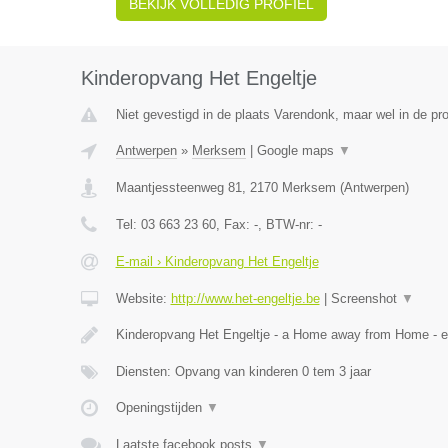
BEKIJK VOLLEDIG PROFIEL
Kinderopvang Het Engeltje
Niet gevestigd in de plaats Varendonk, maar wel in de pr
Antwerpen
»
Merksem
|
Google maps
▼
Maantjessteenweg 81
,
2170
Merksem
(
Antwerpen
)
Tel:
03 663 23 60
, Fax:
-
, BTW-nr:
-
E-mail › Kinderopvang Het Engeltje
Website:
http://www.het-engeltje.be
|
Screenshot
▼
Kinderopvang Het Engeltje - a Home away from Home - 
Diensten: Opvang van kinderen 0 tem 3 jaar
Openingstijden
▼
Laatste facebook posts
▼