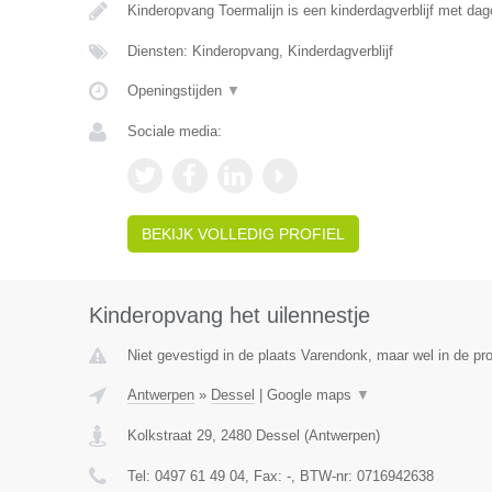
Kinderopvang Toermalijn is een kinderdagverblijf met da
Diensten: Kinderopvang, Kinderdagverblijf
Openingstijden
▼
Sociale media:
BEKIJK VOLLEDIG PROFIEL
Kinderopvang het uilennestje
Niet gevestigd in de plaats Varendonk, maar wel in de pr
Antwerpen
»
Dessel
|
Google maps
▼
Kolkstraat 29
,
2480
Dessel
(
Antwerpen
)
Tel:
0497 61 49 04
, Fax:
-
, BTW-nr:
0716942638