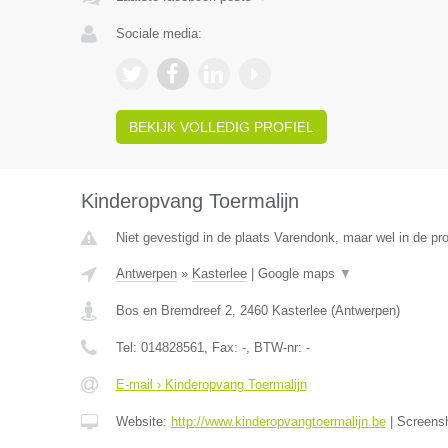
Sociale media:
BEKIJK VOLLEDIG PROFIEL
Kinderopvang Toermalijn
Niet gevestigd in de plaats Varendonk, maar wel in de pr
Antwerpen
»
Kasterlee
|
Google maps
▼
Bos en Bremdreef 2
,
2460
Kasterlee
(
Antwerpen
)
Tel:
014828561
, Fax:
-
, BTW-nr:
-
E-mail › Kinderopvang Toermalijn
Website:
http://www.kinderopvangtoermalijn.be
|
Screens