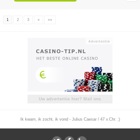
1
2
3
»
»»
Uw advertentie hier? Mail ons
Ik kwam, ik zocht, ik vond - Julius Caesar / 47 v.Chr. ;)