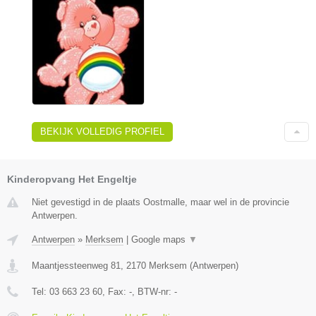
BEKIJK VOLLEDIG PROFIEL
Kinderopvang Het Engeltje
Niet gevestigd in de plaats Oostmalle, maar wel in de provincie
Antwerpen.
Antwerpen
»
Merksem
|
Google maps
▼
Maantjessteenweg 81
,
2170
Merksem
(
Antwerpen
)
Tel:
03 663 23 60
, Fax:
-
, BTW-nr:
-