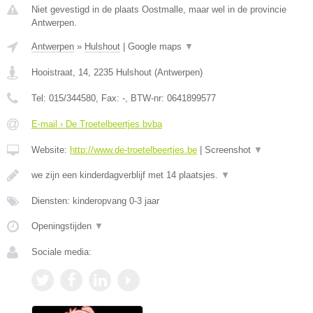
Niet gevestigd in de plaats Oostmalle, maar wel in de provincie
Antwerpen.
Antwerpen
»
Hulshout
|
Google maps
▼
Hooistraat, 14
,
2235
Hulshout
(
Antwerpen
)
Tel:
015/344580
, Fax:
-
, BTW-nr:
0641899577
E-mail › De Troetelbeertjes bvba
Website:
http://www.de-troetelbeertjes.be
|
Screenshot
▼
we zijn een kinderdagverblijf met 14 plaatsjes.
▼
Diensten: kinderopvang 0-3 jaar
Openingstijden
▼
Sociale media: