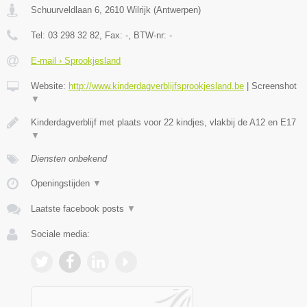
Schuurveldlaan 6
,
2610
Wilrijk
(
Antwerpen
)
Tel:
03 298 32 82
, Fax:
-
, BTW-nr:
-
E-mail › Sprookjesland
Website:
http://www.kinderdagverblijfsprookjesland.be
|
Screenshot
▼
Kinderdagverblijf met plaats voor 22 kindjes, vlakbij de A12 en E17
▼
Diensten onbekend
Openingstijden
▼
Laatste facebook posts
▼
Sociale media: