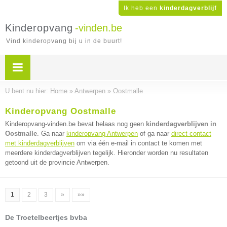
Ik heb een
kinderdagverblijf
Kinderopvang
-vinden.be
Vind kinderopvang bij u in de buurt!
U bent nu hier:
Home
»
Antwerpen
»
Oostmalle
Kinderopvang Oostmalle
Kinderopvang-vinden.be bevat helaas nog geen
kinderdagverblijven in
Oostmalle
. Ga naar
kinderopvang Antwerpen
of ga naar
direct contact
met kinderdagverblijven
om via één e-mail in contact te komen met
meerdere kinderdagverblijven tegelijk. Hieronder worden nu resultaten
getoond uit de provincie Antwerpen.
1
2
3
»
»»
De Troetelbeertjes bvba