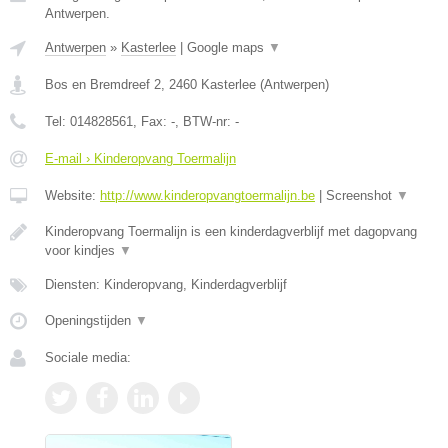
Antwerpen.
Antwerpen
»
Kasterlee
|
Google maps
▼
Bos en Bremdreef 2
,
2460
Kasterlee
(
Antwerpen
)
Tel:
014828561
, Fax:
-
, BTW-nr:
-
E-mail › Kinderopvang Toermalijn
Website:
http://www.kinderopvangtoermalijn.be
|
Screenshot
▼
Kinderopvang Toermalijn is een kinderdagverblijf met dagopvang
voor kindjes
▼
Diensten: Kinderopvang, Kinderdagverblijf
Openingstijden
▼
Sociale media: