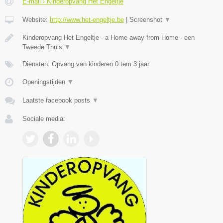
E-mail › Kinderopvang Het Engeltje
Website:
http://www.het-engeltje.be
|
Screenshot
▼
Kinderopvang Het Engeltje - a Home away from Home - een
Tweede Thuis
▼
Diensten: Opvang van kinderen 0 tem 3 jaar
Openingstijden
▼
Laatste facebook posts
▼
Sociale media: