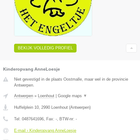
BEKIJK VOLLEDIG PROFIEL
Kinderopvang AnneLoesje
Niet gevestigd in de plaats Oostmalle, maar wel in de provincie
Antwerpen.
Antwerpen
»
Loenhout
|
Google maps
▼
Huffelplein 10
,
2990
Loenhout
(
Antwerpen
)
Tel:
0487641696
, Fax:
-
, BTW-nr:
-
E-mail › Kinderopvang AnneLoesje