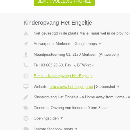
BEKIJK VOLLEDIG PROFIEL
Kinderopvang Het Engeltje
Niet gevestigd in de plaats Malle, maar wel in de provinc
Antwerpen
»
Merksem
|
Google maps
▼
Maantjessteenweg 81
,
2170
Merksem
(
Antwerpen
)
Tel:
03 663 23 60
, Fax:
-
, BTW-nr:
-
E-mail › Kinderopvang Het Engeltje
Website:
http://www.het-engeltje.be
|
Screenshot
▼
Kinderopvang Het Engeltje - a Home away from Home - 
Diensten: Opvang van kinderen 0 tem 3 jaar
Openingstijden
▼
Laatste facebook posts
▼