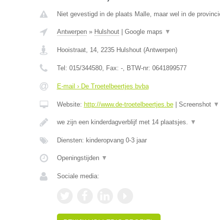
Niet gevestigd in de plaats Malle, maar wel in de provinc
Antwerpen
»
Hulshout
|
Google maps
▼
Hooistraat, 14
,
2235
Hulshout
(
Antwerpen
)
Tel:
015/344580
, Fax:
-
, BTW-nr:
0641899577
E-mail › De Troetelbeertjes bvba
Website:
http://www.de-troetelbeertjes.be
|
Screenshot
▼
we zijn een kinderdagverblijf met 14 plaatsjes.
▼
Diensten: kinderopvang 0-3 jaar
Openingstijden
▼
Sociale media: