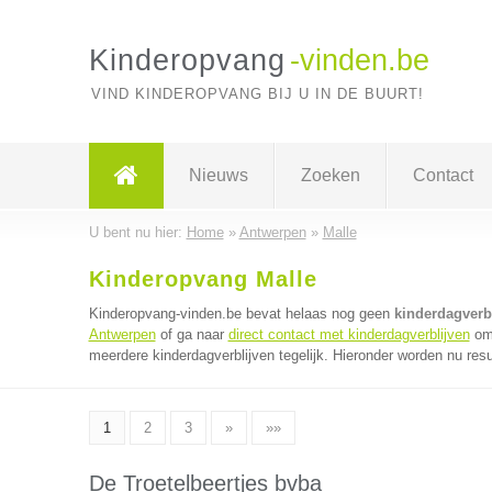
Kinderopvang
-vinden.be
VIND KINDEROPVANG BIJ U IN DE BUURT!
Nieuws
Zoeken
Contact
U bent nu hier:
Home
»
Antwerpen
»
Malle
Kinderopvang Malle
Kinderopvang-vinden.be bevat helaas nog geen
kinderdagverbl
Antwerpen
of ga naar
direct contact met kinderdagverblijven
om 
meerdere kinderdagverblijven tegelijk. Hieronder worden nu resu
1
2
3
»
»»
De Troetelbeertjes bvba