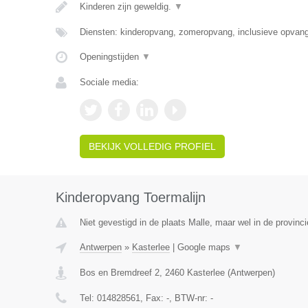
Kinderen zijn geweldig.
▼
Diensten: kinderopvang, zomeropvang, inclusieve opvan
Openingstijden
▼
Sociale media:
BEKIJK VOLLEDIG PROFIEL
Kinderopvang Toermalijn
Niet gevestigd in de plaats Malle, maar wel in de provinc
Antwerpen
»
Kasterlee
|
Google maps
▼
Bos en Bremdreef 2
,
2460
Kasterlee
(
Antwerpen
)
Tel:
014828561
, Fax:
-
, BTW-nr:
-