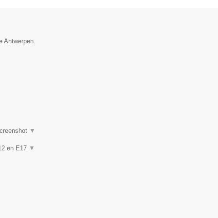
ie Antwerpen.
creenshot
▼
 A12 en E17
▼