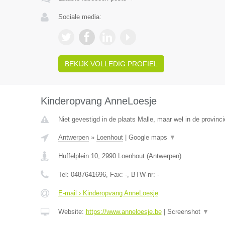
Sociale media:
BEKIJK VOLLEDIG PROFIEL
Kinderopvang AnneLoesje
Niet gevestigd in de plaats Malle, maar wel in de provinc
Antwerpen
»
Loenhout
|
Google maps
▼
Huffelplein 10
,
2990
Loenhout
(
Antwerpen
)
Tel:
0487641696
, Fax:
-
, BTW-nr:
-
E-mail › Kinderopvang AnneLoesje
Website:
https://www.anneloesje.be
|
Screenshot
▼