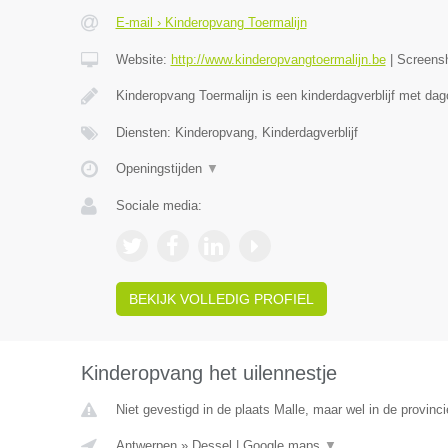
E-mail › Kinderopvang Toermalijn
Website:
http://www.kinderopvangtoermalijn.be
|
Screens
Kinderopvang Toermalijn is een kinderdagverblijf met da
Diensten: Kinderopvang, Kinderdagverblijf
Openingstijden
▼
Sociale media:
BEKIJK VOLLEDIG PROFIEL
Kinderopvang het uilennestje
Niet gevestigd in de plaats Malle, maar wel in de provinc
Antwerpen
»
Dessel
|
Google maps
▼