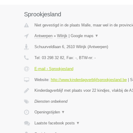
Sprookjesland
Niet gevestigd in de plaats Malle, maar wel in de provinc
Antwerpen
»
Wilrijk
|
Google maps
▼
Schuurveldlaan 6
,
2610
Wilrijk
(
Antwerpen
)
Tel:
03 298 32 82
, Fax:
-
, BTW-nr:
-
E-mail › Sprookjesland
Website:
http://www.kinderdagverblijfsprookjesland.be
|
S
Kinderdagverblijf met plaats voor 22 kindjes, vlakbij de
Diensten onbekend
Openingstijden
▼
Laatste facebook posts
▼