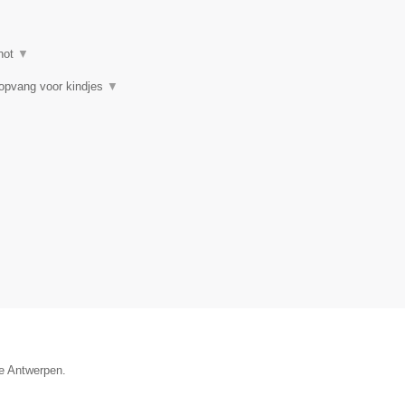
hot
▼
gopvang voor kindjes
▼
ie Antwerpen.