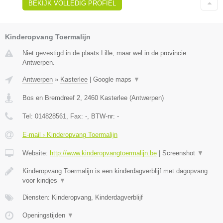
BEKIJK VOLLEDIG PROFIEL
Kinderopvang Toermalijn
Niet gevestigd in de plaats Lille, maar wel in de provincie
Antwerpen.
Antwerpen
»
Kasterlee
|
Google maps
▼
Bos en Bremdreef 2
,
2460
Kasterlee
(
Antwerpen
)
Tel:
014828561
, Fax:
-
, BTW-nr:
-
E-mail › Kinderopvang Toermalijn
Website:
http://www.kinderopvangtoermalijn.be
|
Screenshot
▼
Kinderopvang Toermalijn is een kinderdagverblijf met dagopvang
voor kindjes
▼
Diensten: Kinderopvang, Kinderdagverblijf
Openingstijden
▼