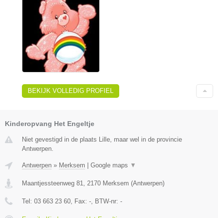
BEKIJK VOLLEDIG PROFIEL
Kinderopvang Het Engeltje
Niet gevestigd in de plaats Lille, maar wel in de provincie
Antwerpen.
Antwerpen
»
Merksem
|
Google maps
▼
Maantjessteenweg 81
,
2170
Merksem
(
Antwerpen
)
Tel:
03 663 23 60
, Fax:
-
, BTW-nr:
-