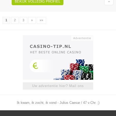
BEKIJK VOLLEDIG PROFIEL
1
2
3
»
»»
Uw advertentie hier? Mail ons
Ik kwam, ik zocht, ik vond - Julius Caesar / 47 v.Chr. ;)