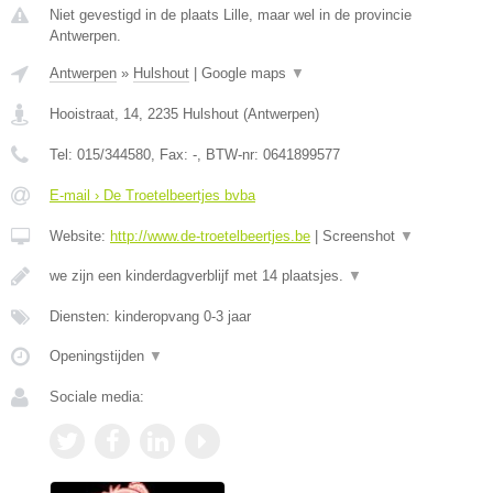
Niet gevestigd in de plaats Lille, maar wel in de provincie
Antwerpen.
Antwerpen
»
Hulshout
|
Google maps
▼
Hooistraat, 14
,
2235
Hulshout
(
Antwerpen
)
Tel:
015/344580
, Fax:
-
, BTW-nr:
0641899577
E-mail › De Troetelbeertjes bvba
Website:
http://www.de-troetelbeertjes.be
|
Screenshot
▼
we zijn een kinderdagverblijf met 14 plaatsjes.
▼
Diensten: kinderopvang 0-3 jaar
Openingstijden
▼
Sociale media: