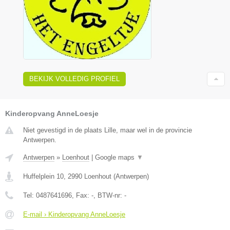
BEKIJK VOLLEDIG PROFIEL
Kinderopvang AnneLoesje
Niet gevestigd in de plaats Lille, maar wel in de provincie
Antwerpen.
Antwerpen
»
Loenhout
|
Google maps
▼
Huffelplein 10
,
2990
Loenhout
(
Antwerpen
)
Tel:
0487641696
, Fax:
-
, BTW-nr:
-
E-mail › Kinderopvang AnneLoesje