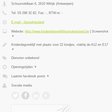
Schuurveldlaan 6
,
2610
Wilrijk
(
Antwerpen
)
Tel:
03 298 32 82
, Fax:
-
, BTW-nr:
-
E-mail › Sprookjesland
Website:
http://www.kinderdagverblijfsprookjesland.be
|
Screenshot
▼
Kinderdagverblijf met plaats voor 22 kindjes, vlakbij de A12 en E17
▼
Diensten onbekend
Openingstijden
▼
Laatste facebook posts
▼
Sociale media: