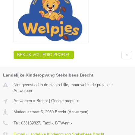
BEKIJK VOLLEDIG PROFIEL
Landelijke Kinderopvang Stekelbees Brecht
Niet gevestigd in de plaats Lille, maar wel in de provincie
Antwerpen.
Antwerpen
»
Brecht
|
Google maps
▼
Mudaeusstraat 6
,
2960
Brecht
(
Antwerpen
)
Tel:
033139827
, Fax:
-
, BTW-nr:
-
E-mail › Landelijke Kinderopvang Stekelbees Brecht