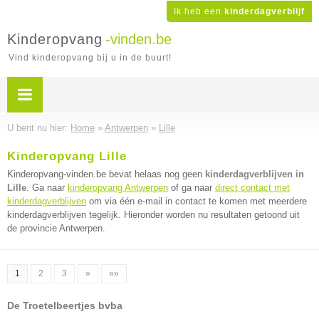
Ik heb een
kinderdagverblijf
Kinderopvang
-vinden.be
Vind kinderopvang bij u in de buurt!
U bent nu hier:
Home
»
Antwerpen
»
Lille
Kinderopvang Lille
Kinderopvang-vinden.be bevat helaas nog geen
kinderdagverblijven in
Lille
. Ga naar
kinderopvang Antwerpen
of ga naar
direct contact met
kinderdagverblijven
om via één e-mail in contact te komen met meerdere
kinderdagverblijven tegelijk. Hieronder worden nu resultaten getoond uit
de provincie Antwerpen.
1
2
3
»
»»
De Troetelbeertjes bvba