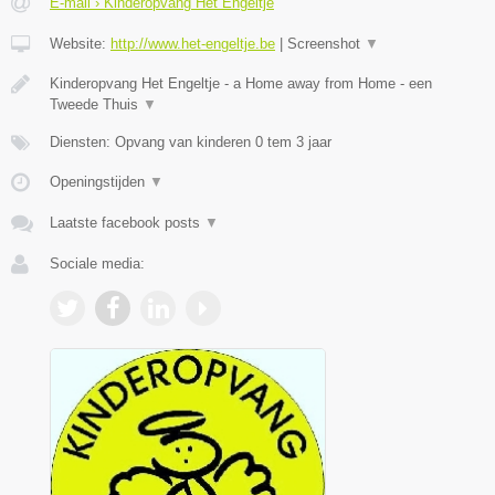
E-mail › Kinderopvang Het Engeltje
Website:
http://www.het-engeltje.be
|
Screenshot
▼
Kinderopvang Het Engeltje - a Home away from Home - een
Tweede Thuis
▼
Diensten: Opvang van kinderen 0 tem 3 jaar
Openingstijden
▼
Laatste facebook posts
▼
Sociale media: