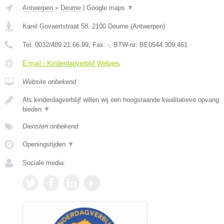
Antwerpen
»
Deurne
|
Google maps
▼
Karel Govaertstraat 58
,
2100
Deurne
(
Antwerpen
)
Tel:
0032/489.21.66.99
, Fax:
-
, BTW-nr:
BE0544.309.461
E-mail › Kinderdagverblijf Welpjes
Website onbekend
Als kinderdagverblijf willen wij een hoogstaande kwalitatieve opvang
bieden
▼
Diensten onbekend
Openingstijden
▼
Sociale media: