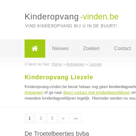
Kinderopvang
-vinden.be
VIND KINDEROPVANG BIJ U IN DE BUURT!
Nieuws
Zoeken
Contact
U bent nu hier:
Home
»
Antwerpen
»
Liezele
Kinderopvang Liezele
Kinderopvang-vinden.be bevat helaas nog geen
kinderdagverbl
Antwerpen
of ga naar
direct contact met kinderdagverblijven
om 
meerdere kinderdagverblijven tegelijk. Hieronder worden nu resu
1
2
3
»
»»
De Troetelbeertjes bvba