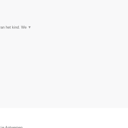
 van het kind. We
▼
ncie Antwerpen.