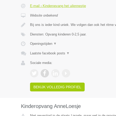
E-mail › Kinderopvang het uilennestje
Website onbekend
Bij ons is ieder kind uniek. We volgen dan ook het ritme
Diensten: Opvang kinderen 0-2,5 jaar.
Openingstijden
▼
Laatste facebook posts
▼
Sociale media:
BEKIJK VOLLEDIG PROFIEL
Kinderopvang AnneLoesje
Niet gevestigd in de plaats Liezele, maar wel in de provi