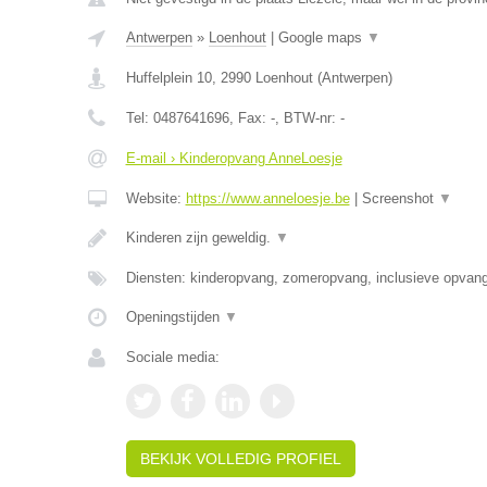
Antwerpen
»
Loenhout
|
Google maps
▼
Huffelplein 10
,
2990
Loenhout
(
Antwerpen
)
Tel:
0487641696
, Fax:
-
, BTW-nr:
-
E-mail › Kinderopvang AnneLoesje
Website:
https://www.anneloesje.be
|
Screenshot
▼
Kinderen zijn geweldig.
▼
Diensten: kinderopvang, zomeropvang, inclusieve opvan
Openingstijden
▼
Sociale media:
BEKIJK VOLLEDIG PROFIEL