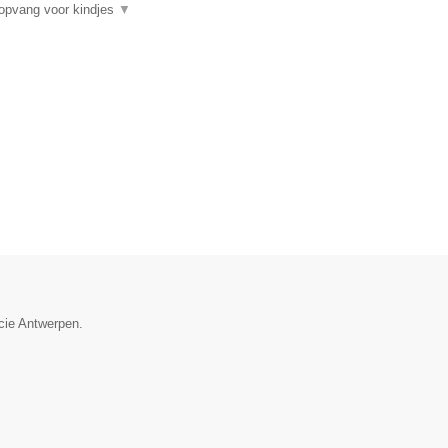
gopvang voor kindjes
▼
ncie Antwerpen.