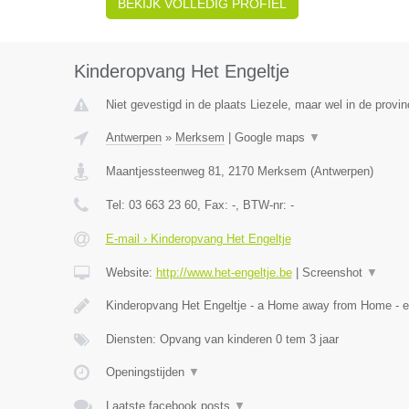
BEKIJK VOLLEDIG PROFIEL
Kinderopvang Het Engeltje
Niet gevestigd in de plaats Liezele, maar wel in de provi
Antwerpen
»
Merksem
|
Google maps
▼
Maantjessteenweg 81
,
2170
Merksem
(
Antwerpen
)
Tel:
03 663 23 60
, Fax:
-
, BTW-nr:
-
E-mail › Kinderopvang Het Engeltje
Website:
http://www.het-engeltje.be
|
Screenshot
▼
Kinderopvang Het Engeltje - a Home away from Home - 
Diensten: Opvang van kinderen 0 tem 3 jaar
Openingstijden
▼
Laatste facebook posts
▼