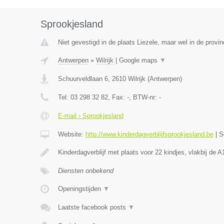
Sprookjesland
Niet gevestigd in de plaats Liezele, maar wel in de provi
Antwerpen
»
Wilrijk
|
Google maps
▼
Schuurveldlaan 6
,
2610
Wilrijk
(
Antwerpen
)
Tel:
03 298 32 82
, Fax:
-
, BTW-nr:
-
E-mail › Sprookjesland
Website:
http://www.kinderdagverblijfsprookjesland.be
|
S
Kinderdagverblijf met plaats voor 22 kindjes, vlakbij de
Diensten onbekend
Openingstijden
▼
Laatste facebook posts
▼