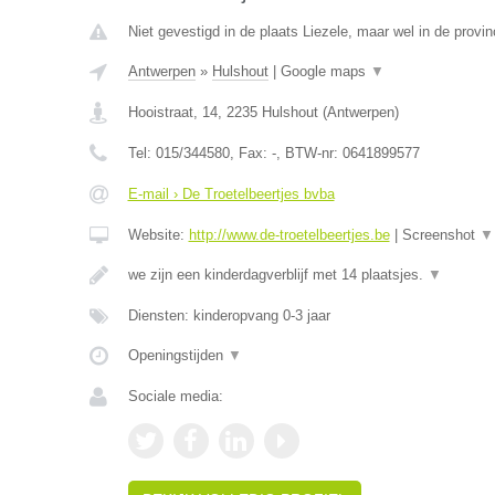
Niet gevestigd in de plaats Liezele, maar wel in de provi
Antwerpen
»
Hulshout
|
Google maps
▼
Hooistraat, 14
,
2235
Hulshout
(
Antwerpen
)
Tel:
015/344580
, Fax:
-
, BTW-nr:
0641899577
E-mail › De Troetelbeertjes bvba
Website:
http://www.de-troetelbeertjes.be
|
Screenshot
▼
we zijn een kinderdagverblijf met 14 plaatsjes.
▼
Diensten: kinderopvang 0-3 jaar
Openingstijden
▼
Sociale media: