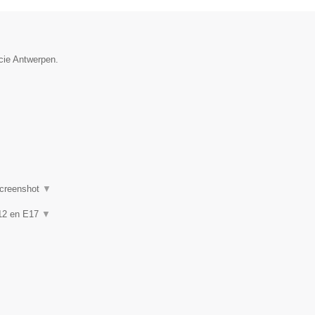
ncie Antwerpen.
creenshot
▼
 A12 en E17
▼