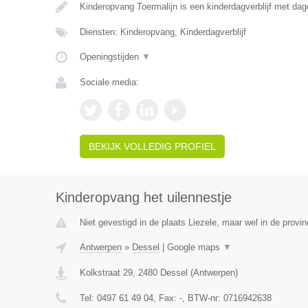
Kinderopvang Toermalijn is een kinderdagverblijf met da
Diensten: Kinderopvang, Kinderdagverblijf
Openingstijden
▼
Sociale media:
BEKIJK VOLLEDIG PROFIEL
Kinderopvang het uilennestje
Niet gevestigd in de plaats Liezele, maar wel in de provi
Antwerpen
»
Dessel
|
Google maps
▼
Kolkstraat 29
,
2480
Dessel
(
Antwerpen
)
Tel:
0497 61 49 04
, Fax:
-
, BTW-nr:
0716942638