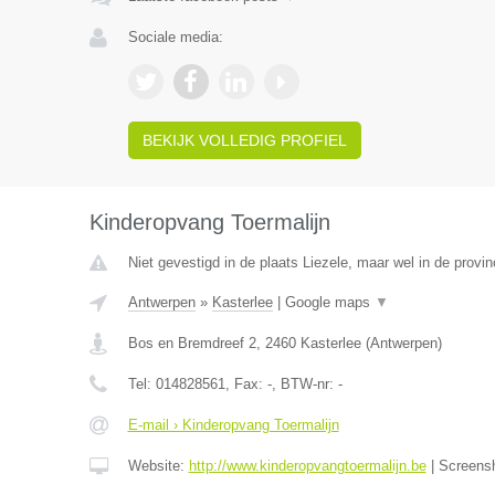
Sociale media:
BEKIJK VOLLEDIG PROFIEL
Kinderopvang Toermalijn
Niet gevestigd in de plaats Liezele, maar wel in de provi
Antwerpen
»
Kasterlee
|
Google maps
▼
Bos en Bremdreef 2
,
2460
Kasterlee
(
Antwerpen
)
Tel:
014828561
, Fax:
-
, BTW-nr:
-
E-mail › Kinderopvang Toermalijn
Website:
http://www.kinderopvangtoermalijn.be
|
Screens