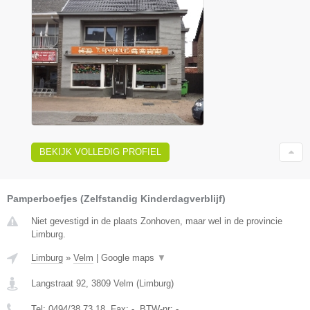
BEKIJK VOLLEDIG PROFIEL
Pamperboefjes (Zelfstandig Kinderdagverblijf)
Niet gevestigd in de plaats Zonhoven, maar wel in de provincie
Limburg.
Limburg
»
Velm
|
Google maps
▼
Langstraat 92
,
3809
Velm
(
Limburg
)
Tel:
0494/38.73.18
, Fax:
-
, BTW-nr:
-