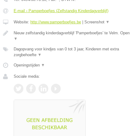
E-mail › Pamperboefjes (Zelfstandig Kinderdagverblijf)
Website:
http://www.pamperboefjes.be
|
Screenshot
▼
Nieuw zelfstandig kinderdagverblijf 'Pamperboefjes' te Velm. Open
▼
Dagopvang voor kindjes van 0 tot 3 jaar, Kinderen met extra
zorgbehoefte
▼
Openingstijden
▼
Sociale media: