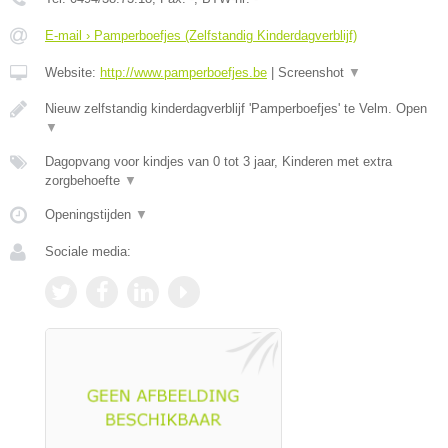
E-mail › Pamperboefjes (Zelfstandig Kinderdagverblijf)
Website:
http://www.pamperboefjes.be
|
Screenshot
▼
Nieuw zelfstandig kinderdagverblijf 'Pamperboefjes' te Velm. Open
▼
Dagopvang voor kindjes van 0 tot 3 jaar, Kinderen met extra
zorgbehoefte
▼
Openingstijden
▼
Sociale media: