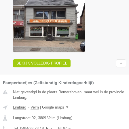
BEKIJK VOLLEDIG PROFIEL
Pamperboefjes (Zelfstandig Kinderdagverblijf)
Niet gevestigd in de plaats Romershoven, maar wel in de provincie
Limburg.
Limburg
»
Velm
|
Google maps
▼
Langstraat 92
,
3809
Velm
(
Limburg
)
Tel:
0494/38.73.18
, Fax:
-
, BTW-nr:
-