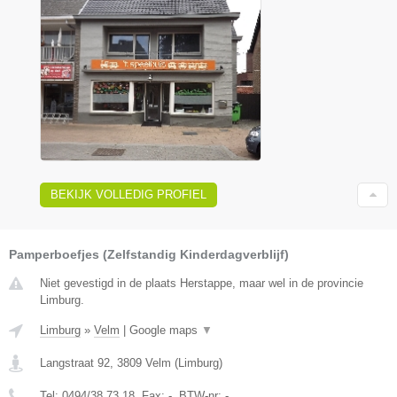
BEKIJK VOLLEDIG PROFIEL
Pamperboefjes (Zelfstandig Kinderdagverblijf)
Niet gevestigd in de plaats Herstappe, maar wel in de provincie
Limburg.
Limburg
»
Velm
|
Google maps
▼
Langstraat 92
,
3809
Velm
(
Limburg
)
Tel:
0494/38.73.18
, Fax:
-
, BTW-nr:
-