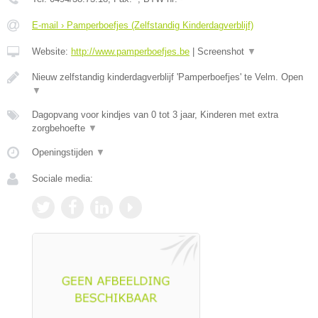
E-mail › Pamperboefjes (Zelfstandig Kinderdagverblijf)
Website:
http://www.pamperboefjes.be
|
Screenshot
▼
Nieuw zelfstandig kinderdagverblijf 'Pamperboefjes' te Velm. Open
▼
Dagopvang voor kindjes van 0 tot 3 jaar, Kinderen met extra
zorgbehoefte
▼
Openingstijden
▼
Sociale media: